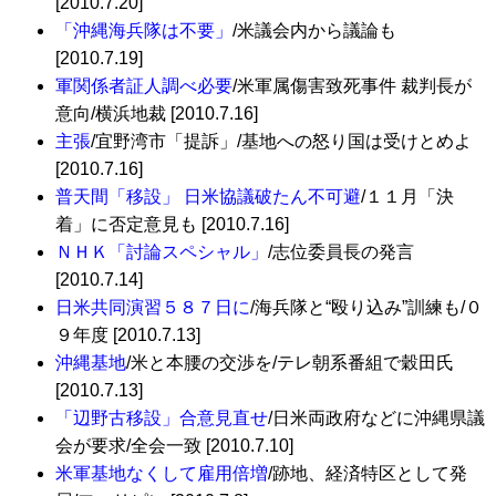
[2010.7.20]
「沖縄海兵隊は不要」
/米議会内から議論も
[2010.7.19]
軍関係者証人調べ必要
/米軍属傷害致死事件 裁判長が
意向/横浜地裁 [2010.7.16]
主張
/宜野湾市「提訴」/基地への怒り国は受けとめよ
[2010.7.16]
普天間「移設」 日米協議破たん不可避
/１１月「決
着」に否定意見も [2010.7.16]
ＮＨＫ「討論スペシャル」
/志位委員長の発言
[2010.7.14]
日米共同演習５８７日に
/海兵隊と“殴り込み”訓練も/０
９年度 [2010.7.13]
沖縄基地
/米と本腰の交渉を/テレ朝系番組で穀田氏
[2010.7.13]
「辺野古移設」合意見直せ
/日米両政府などに沖縄県議
会が要求/全会一致 [2010.7.10]
米軍基地なくして雇用倍増
/跡地、経済特区として発