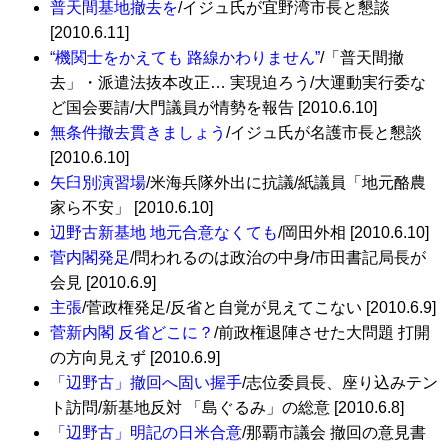
普天間基地撤去を
/イジュ氏が宜野湾市長と懇談
[2010.6.11]
“機関士をかえても 路線かわりません”
/「普天間撤
去」・派遣法抜本改正… 実現迫ろう/大運動実行委な
ど国会要請/大門議員が情勢を報告 [2010.6.10]
無条件撤去貫きましょう
/イジュ氏が名護市長と懇談
[2010.6.10]
矢臼別演習場
/米海兵隊外出に抗議/紙議員「地元酪農
家ら不安」 [2010.6.10]
辺野古新基地 地元合意なくても
/岡田外相 [2010.6.10]
菅内閣発足
/問われるのは政治の中身/市田書記局長が
会見 [2010.6.9]
主張
/菅政権発足/反省と自覚が見えてこない [2010.6.9]
菅新内閣 反省どこに？
/前政権退陣させた大問題 打開
の方向見えず [2010.6.9]
「辺野古」撤回へ固い握手
/志位委員長、座り込みテン
ト訪問/新基地反対 「島ぐるみ」の総意 [2010.6.8]
「辺野古」明記の日米合意
/那覇市議会 撤回の意見書