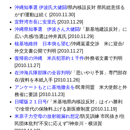
沖縄知事選 伊波氏大健闘
/県内移設反対 県民総意揺る
がず/運動は続く [2010.11.30]
宜野湾市長に安里氏
[2010.11.29]
沖縄県知事選 伊波さん大健闘
/「新基地建設反対」に
広い共感/当選は仲井真氏 [2010.11.29]
核基地維持 日本側も望む
/沖縄返還交渉 米に迎合/
外交文書公開で判明 [2010.11.27]
復帰前の沖縄 米兵犯罪約１千件
/外務省文書で判明
[2010.11.27]
在沖海兵隊部隊の全容判明
/「思いやり予算」専門部存
在/資料を本紙入手 [2010.11.26]
アンケートもとに基地撤去を
/民青同盟 米大使館と外
務省に要請 [2010.11.23]
日曜版２１日号
/「米基地県内移設反対」はイハ勝利
で/全世代の保険料上げる新医療制度 [2010.11.19]
米原子力空母の放射能漏れ想定
/防災訓練 市民抜き/住
民団体批判“不安に応えず”/神奈川・横須賀