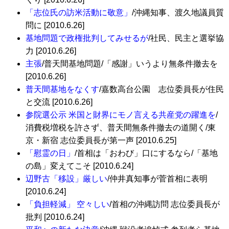
「志位氏の訪米活動に敬意」
/沖縄知事、渡久地議員質
問に [2010.6.26]
基地問題で政権批判してみせるが
/社民、民主と選挙協
力 [2010.6.26]
主張
/普天間基地問題/「感謝」いうより無条件撤去を
[2010.6.26]
普天間基地をなくす
/嘉数高台公園 志位委員長が住民
と交流 [2010.6.26]
参院選公示 米国と財界にモノ言える共産党の躍進を
/
消費税増税を許さず、普天間無条件撤去の道開く/東
京・新宿 志位委員長が第一声 [2010.6.25]
「慰霊の日」
/首相は「おわび」口にするなら/「基地
の島」変えてこそ [2010.6.24]
辺野古「移設」厳しい
/仲井真知事が菅首相に表明
[2010.6.24]
「負担軽減」 空々しい
/首相の沖縄訪問 志位委員長が
批判 [2010.6.24]