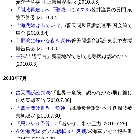
参院予算委 井上議員が要求 [2010.8.6]
「財政再建」へ「聖域」にメスを
/笠井議員の質問 衆
院予算委 [2010.8.4]
「海兵隊は出ていけ」
/普天間爆音訴訟連帯 国会前で
集会 [2010.8.4]
宜野湾に静かな夜を返せ
/普天間爆音訴訟 東京で支援
報告集会 [2010.8.3]
主張
/「辺野古」新基地/VでもIでも県民は認めない
[2010.8.3]
2010年7月
普天間訴訟判決
/「世界一危険」認めながら/飛行差し
止め棄却不当 [2010.7.30]
「普天間は世界一危険」
/基地爆音訴訟 ヘリ低周波被
害初認定 [2010.7.30]
「思いやり予算」
/「増やせ」米が圧力 [2010.7.29]
在沖海兵隊 グアム移転３年延期
/米海軍アセス報告書