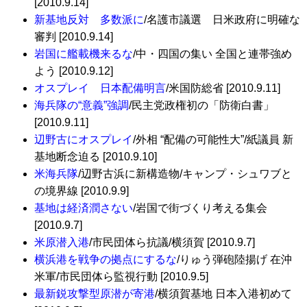
[2010.9.14]
新基地反対 多数派に
/名護市議選 日米政府に明確な
審判 [2010.9.14]
岩国に艦載機来るな
/中・四国の集い 全国と連帯強め
よう [2010.9.12]
オスプレイ 日本配備明言
/米国防総省 [2010.9.11]
海兵隊の“意義”強調
/民主党政権初の「防衛白書」
[2010.9.11]
辺野古にオスプレイ
/外相 “配備の可能性大”/紙議員 新
基地断念迫る [2010.9.10]
米海兵隊
/辺野古浜に新構造物/キャンプ・シュワブと
の境界線 [2010.9.9]
基地は経済潤さない
/岩国で街づくり考える集会
[2010.9.7]
米原潜入港
/市民団体ら抗議/横須賀 [2010.9.7]
横浜港を戦争の拠点にするな
/りゅう弾砲陸揚げ 在沖
米軍/市民団体ら監視行動 [2010.9.5]
最新鋭攻撃型原潜が寄港
/横須賀基地 日本入港初めて