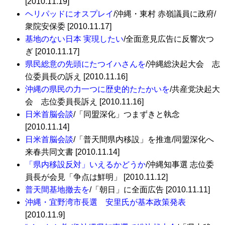
[2010.11.19]
ヘリパッドにオスプレイ
/沖縄・東村 赤嶺議員に政府/
衆院安保委 [2010.11.17]
基地のない日本 実現したい
/全面意見広告に反響次つ
ぎ [2010.11.17]
県民総意の先頭にたつイハさんを
/沖縄総決起大会 志
位委員長の訴え [2010.11.16]
沖縄の県民の力一つに歴史的たたかいを
/共産党決起大
会 志位委員長訴え [2010.11.16]
日米首脳会談
/「同盟深化」つまずきと執念
[2010.11.14]
日米首脳会談
/「普天間県内移設」を推進/同盟深化へ
来春共同文書 [2010.11.14]
「県内移設反対」いえるかどうか
/沖縄知事選 志位委
員長が会見「争点は鮮明」 [2010.11.12]
普天間基地撤去を
/「朝日」に全面広告 [2010.11.11]
沖縄・宜野湾市長選 安里氏が基本政策発表
[2010.11.9]