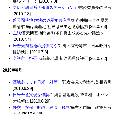
展/フィリピン [2010.7.8]
テレビ朝日系「報道ステーション」
/志位委員長の発言
[2010.7.8]
普天間基地 解決の道示す共産党
/無条件撤去こそ県民
世論/自民は新基地 社民は民主と選挙協力 [2010.7.8]
主張
/普天間基地問題/無条件撤去求める党の躍進を
[2010.7.7]
米普天間基地の提供問う
/沖縄・宜野湾市 日本政府を
提訴検討 [2010.7.3]
名護市、拒否へ
/新基地調査 沖縄県は許可 [2010.7.2]
2010年6月
基地あっても日米「対等」
/記者会見で問われ首相表明
[2010.6.29]
日米合意実現を強調
/沖縄新基地建設 菅首相、オバマ
大統領に [2010.6.29]
外交・安保 財政 経済 税制
/民主と自民 政策そっ
くり [2010.6.26]