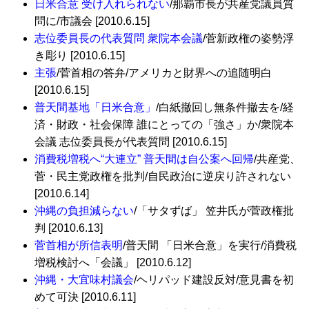
日米合意 受け入れられない
/那覇市長が共産党議員質
問に/市議会 [2010.6.15]
志位委員長の代表質問 衆院本会議
/菅新政権の姿勢浮
き彫り [2010.6.15]
主張
/菅首相の答弁/アメリカと財界への追随明白
[2010.6.15]
普天間基地「日米合意」
/白紙撤回し無条件撤去を/経
済・財政・社会保障 誰にとっての「強さ」か/衆院本
会議 志位委員長が代表質問 [2010.6.15]
消費税増税へ“大連立” 普天間は自公案へ回帰
/共産党、
菅・民主党政権を批判/自民政治に逆戻り許されない
[2010.6.14]
沖縄の負担減らない
/「サタずば」 笠井氏が菅政権批
判 [2010.6.13]
菅首相が所信表明
/普天間 「日米合意」を実行/消費税
増税検討へ「会議」 [2010.6.12]
沖縄・大宜味村議会
/ヘリパッド建設反対/意見書を初
めて可決 [2010.6.11]