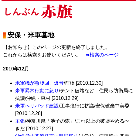
安保・米軍基地
【お知らせ】このページの更新を終了しました。
これからは検索をお使いください。
➡検索のページ
2010年12月
米軍機が急旋回、爆音
/前橋 [2010.12.30]
米軍異常行動に怒り
/テント破壊など 住民ら防衛局に
抗議/沖縄・東村 [2010.12.29]
米軍ヘリパッド建設
/工事強行に抗議/安保破棄中実委
[2010.12.28]
主張
/神奈川県「池子の森」/これ以上の破壊やめるべ
きだ [2010.12.27]