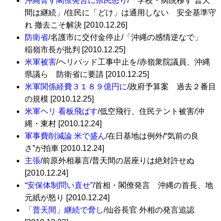
沖縄脅す閣僚発言に県民怒り
/「学校・病院移す 普天
間は継続」/住民に「どけ」は通用しない 安全基準守
れ 撤去こそ解決 [2010.12.26]
防衛省
/名護市に交付金停止/「沖縄の感情逆なで」
稲嶺市長が批判 [2010.12.25]
米軍被害
/ヘリパッド工事中止を/赤嶺衆院議員、沖縄
県議ら 防衛省に要請 [2010.12.25]
米軍関係経費３１８９億円に
/政府予算案 過去２番目
の規模 [2010.12.25]
米軍ヘリ 看板飛ばす
/低空飛行、住民テント被害/沖
縄・東村 [2010.12.24]
軍事費削減論 米で盛ん
/在日基地は例外/“気前の良
さ”が拍車 [2010.12.24]
主張
/前原外相暴言/普天間の居座りは絶対許せぬ
[2010.12.24]
“安保体制問い直せ”
/首相・閣僚発言 沖縄の首長、地
元紙が怒り [2010.12.24]
「普天間」継続で脅し
/仙谷長官 外相の発言追認