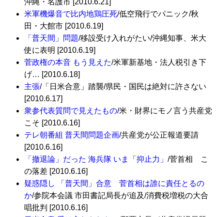
沖縄・名護市 [2010.6.21]
米軍機爆音で比内地鶏圧死
/低空飛行でパニック/秋
田・大館市 [2010.6.19]
「普天間」問題
/移設受け入れがたい/沖縄知事、米大
使に表明 [2010.6.19]
菅政権の本音 もう見えた
/米軍新基地・法人税引き下
げ… [2010.6.18]
主張
/「日米合意」踏襲/県民・国民は絶対に許さない
[2010.6.17]
衆参代表質問で見えたもの
/米・財界にモノ言う共産党
こそ [2010.6.16]
テレ朝番組 普天間問題企画
/共産党が公正報道要請
[2010.6.16]
「撤退論」だった 海兵隊 いま「抑止力」
/菅首相 こ
の落差 [2010.6.16]
疑惑隠し 「普天間」合意 菅首相は誰に責任とるの
か
/参院本会議 市田書記局長が追及/消費税増税の大合
唱批判 [2010.6.16]