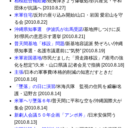
相模総合補給廠
/焼夷弾きょう爆破処理/共産党・平和
団体が抗議へ [2010.8.27]
米軍住宅
/反対の座り込み開始/山口・岩国 愛宕山を守
る会 [2010.8.22]
沖縄県知事選 伊波氏が出馬受諾
/基地押しつけに反
対/県民の意思示す選挙 [2010.8.21]
普天間基地「移設」問題
/新基地容認派 勢ぞろい/沖縄
県知事選・名護市議選前に“気勢” [2010.8.19]
米軍岩国基地
/市民だました「滑走路移設」/“港湾の強
化を想定”/久米・山口県議 記者会見で指摘 [2010.8.18]
主張
/日本の軍事費/本格的削減の知恵だすときだ
[2010.8.16]
「墜落」の日に演習
/米海兵隊 監視の住民を威嚇/名
護・辺野古 [2010.8.14]
米軍ヘリ墜落６年
/普天間に平和な空を/沖縄国際大が
集会 [2010.8.14]
新劇人会議５０年企画「アンポ丼」
/日米安保問う
[2010.8.13]