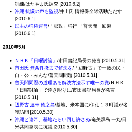
訓練/はたやま氏調査 [2010.6.2]
沖縄 抗議の声も監視
/井上氏 情報保全隊活動ただす
[2010.6.1]
民主の強権運営
/「郵政」強行 「普天間」回避
[2010.6.1]
2010年5月
ＮＨＫ「日曜討論」
/市田書記局長の発言 [2010.5.31]
市田氏 無条件撤去で解決を
/「辺野古」で一致の民・
自・公・みんな/普天間問題 [2010.5.31]
普天間問題の道理ある解決方法示す唯一の党
/ＮＨＫ
「日曜討論」で浮き彫りに/市田書記局長が発言
[2010.5.31]
辺野古 連帯 徳之島
/基地、米本国に/伊仙１３町議が名
護訪問 [2010.5.30]
沖縄と連帯、基地たらい回し許さぬ
/奄美群島 一丸/日
米共同発表に抗議 [2010.5.30]