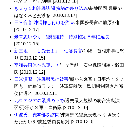
べてノーだ」/沖縄 [2010.12.18]
きょう首相沖縄訪問 抗議の座り込み
/基地問題 県民で
はなく米と交渉を [2010.12.17]
日米合意 沖縄押し付けを約束
/米国務長官に前原外相
[2010.12.17]
米軍思いやり 総額維持 特別協定５年に延長
[2010.12.15]
新基地 「甘受せよ」 仙谷長官
/沖縄 首相来県に怒
り [2010.12.15]
平和共同体へ先導こそ
/ＴＶ番組 安全保障問題で穀田
氏 [2010.12.12]
日米演習 沖縄県民に被害
/朝から爆音１日平均１２７
回も 幹線道ラッシュ時軍事移送 民間機制限され郵
便に遅れ [2010.12.11]
北東アジアの緊張の下で
/過去最大規模の統合実動演
習/刃研ぐ 米軍・自衛隊 [2010.12.10]
伊波氏、党本部を訪問
/沖縄県民総意実現へ 引き続く
たたかいを/志位委員長応対 [2010.12.9]