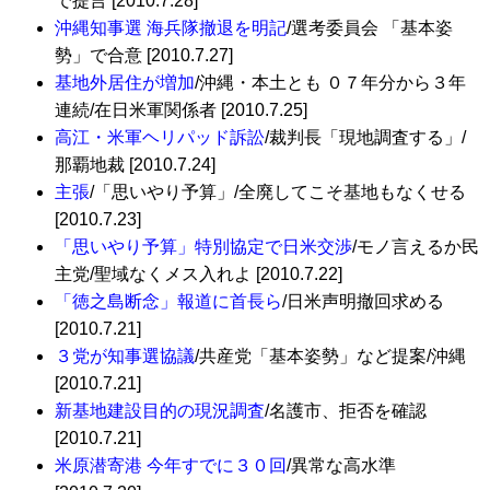
で提言 [2010.7.28]
沖縄知事選 海兵隊撤退を明記
/選考委員会 「基本姿
勢」で合意 [2010.7.27]
基地外居住が増加
/沖縄・本土とも ０７年分から３年
連続/在日米軍関係者 [2010.7.25]
高江・米軍ヘリパッド訴訟
/裁判長「現地調査する」/
那覇地裁 [2010.7.24]
主張
/「思いやり予算」/全廃してこそ基地もなくせる
[2010.7.23]
「思いやり予算」特別協定で日米交渉
/モノ言えるか民
主党/聖域なくメス入れよ [2010.7.22]
「徳之島断念」報道に首長ら
/日米声明撤回求める
[2010.7.21]
３党が知事選協議
/共産党「基本姿勢」など提案/沖縄
[2010.7.21]
新基地建設目的の現況調査
/名護市、拒否を確認
[2010.7.21]
米原潜寄港 今年すでに３０回
/異常な高水準