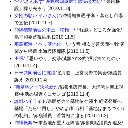
“イハさん必ず” 沖縄県知事選で総決起大会
/「県内移
設」葬り去ろう [2010.11.8]
女性の願い イハさんに
/沖縄知事選 平和・暮らし市場
で宣伝 [2010.11.7]
沖縄砲撃演習の本土「移転」
/「軽減」どころか強化/
県平和委監視結果 [2010.11.5]
那覇軍港 「ヘリ基地化」
/ごう音 相次ぎ普天間へ/比演
習から帰還 米海兵隊部隊 [2010.11.5]
主張
/「思いやり」交渉/減額の“公約”投げ捨てたのか
[2010.11.4]
日米共同演習に抗議
/北海道 上富良野で集会/紙議員
訴え [2010.11.4]
“新基地ノー”決意新た
/稲嶺名護市長、大浦湾を海上視
察/生活の場近くにサンゴ [2010.11.4]
論戦ハイライト
/県民努力で基地依存縮小 経済発展へ
基地「たらい回し」やめよ/担当相「基地はまちづくり
の制約」/赤嶺議員 菅首相に迫る [2010.11.2]
沖縄振興
/米軍基地が重大な障害/赤嶺衆院議員が追及/