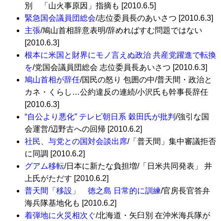
別 「山火事原因」指摘も [2010.6.5]
緊急国会議員団総会
/志位委員長のあいさつ [2010.6.3]
主張
/鳩山首相辞意表明/辞めればすむ問題ではない
[2010.6.3]
根本に米国と財界にモノ言えぬ政治 共産党躍進で転換
を
/党国会議員団総会 志位委員長あいさつ [2010.6.3]
鳩山首相が辞任
/国民の怒り 包囲の中/普天間・政治と
カネ・くらし…公約違反の連続/小沢氏も幹事長辞任
[2010.6.3]
“自公より悪化” テレビ朝日系 穀田氏が批判
/強引な国
会運営/辺野古への回帰 [2010.6.2]
社民、与党との国対会談出席
/「普天間」集中審議拒否
に同調 [2010.6.2]
グアム移転
/日本に新たな負担増/「日米共同発表」 井
上氏がただす [2010.6.2]
普天間「移設」 徳之島 日常的に訓練
/官房長官答弁
海兵隊基地化も [2010.6.2]
着弾地に火災相次ぐ
/北海道・矢臼別 在沖米海兵隊が