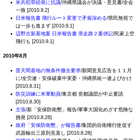
米兵犯罪続発に抗議
/沖縄県議会が決議・意見書/全会
一致 [2010.9.2]
日米報告書 飛行ルート変更で矛盾深める
/県民無視で
は一歩も進まず [2010.9.1]
辺野古新基地案 日米報告書 滑走路２案併記
/民家上空
飛行も [2010.9.1]
2010年8月
普天間基地の無条件撤去要求
/新聞意見広告を１１月
に/全労連・安保破棄中実委・沖縄県統一連よびかけ
[2010.8.31]
防災訓練に米軍動員
/東京都 党都議団が中止要請
[2010.8.30]
主張
/新「安保防衛懇」報告/軍事大国化めざす危険な
挑発 [2010.8.28]
政府「安保防衛懇」が報告書
/集団的自衛権行使促す
武器輸出三原則見直し [2010.8.28]