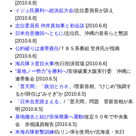
[2010.6.8]
イジュ氏勝利へ総決起大会
/志位委員長が訴え
[2010.6.8]
志位委員長 仲井真知事と初会談
[2010.6.8]
日米合意撤回へともに
/志位氏、沖縄の首長らと懇談
[2010.6.8]
公約破りは連帯責任
/ＴＢＳ系番組 笠井氏が指摘
[2010.6.6]
海兵隊３度目火事
/矢臼別演習場 [2010.6.6]
“基地ノー勢力”を勝利へ
/安保破棄大阪実行委 沖縄に
連帯集会 [2010.6.5]
「普天間」「政治とカネ」
/菅新首相、“けじめ”強調す
るが/辞任は“みそぎ”か [2010.6.5]
「日米合意踏まえる」
/「普天間」問題 菅新首相が表
明 [2010.6.5]
基地撤去と結び安保廃棄へ運動
/改定５０年で中央集
会 赤嶺議員報告 [2010.6.5]
米海兵隊射撃訓練
/白リン弾を使用か/北海道・矢臼