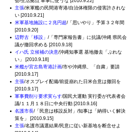
会/生活拠点 軍事に使うな [2010.9.22]
主張
/米軍艦の民間港寄港/自治体権限の侵害許されな
い [2010.9.21]
米軍基地施設に２兆円超
/「思いやり」予算３２年間
[2010.9.20]
辺野古「移設」
/「専門家報告書」に抗議/沖縄 県民会
議が撤回求める [2010.9.18]
イハ氏 立候補の決意
/沖縄知事選 基地撤去「ぶれな
い」 [2010.9.18]
米艦が宮古島寄港計画
/市や沖縄県、「自粛」要請
[2010.9.17]
主張
/オスプレイ配備/前提崩れた日米合意は撤回を
[2010.9.17]
軍事費削り要求実らす
/国民大運動 実行委が代表者会
議/１１月１８日に中央行動 [2010.9.16]
名護市長
/「民意は移設反対」/知事は「納得いく解決
策を」 [2010.9.15]
主張
/名護市議選結果/民意に従い新基地を断念せよ