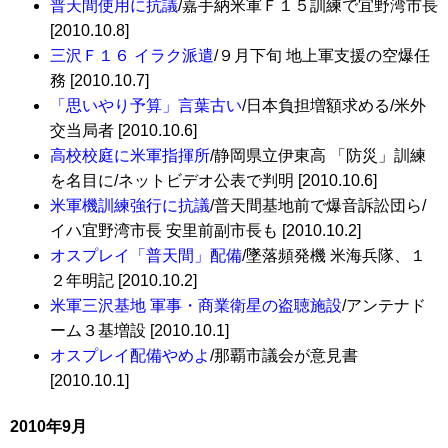
普天間使用に抗議
/嘉手納米軍Ｆ１５訓練で宜野湾市長
[2010.10.8]
三沢Ｆ１６ イラク派遣
/９月下旬 地上軍支援の空爆任
務 [2010.10.7]
「思いやり予算」言葉古い
/日本負担増額求める/米外
交当局者 [2010.10.6]
高校校庭に米軍指揮所
/静岡県立伊東高 「防災」訓練
を名目に/ネットビデオ公表で判明 [2010.10.6]
米軍機訓練強行に抗議
/普天間基地前で爆音訴訟団ら/
イハ宜野湾市長 安里前副市長も [2010.10.2]
オスプレイ「普天間」配備
/墜落頻発機 米海兵隊、１
２年明記 [2010.10.2]
米軍三沢基地 軍事・商業衛星の盗聴施設
/アンテナド
ーム３基増設 [2010.10.1]
オスプレイ配備やめよ
/那覇市議会が意見書
[2010.10.1]
2010年9月