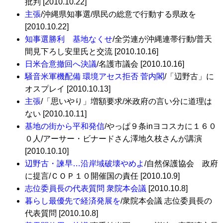
批判 [2010.10.22]
主張
/沖縄県知事選/県民の総意で行動する県政を
[2010.10.22]
知事選勝利 基地なくせ
/全労連が沖縄連帯行動/普天
間見下ろし安里氏と交流 [2010.10.16]
日米合意撤回へ決議
/名護市議会 [2010.10.16]
騒音米軍機配備 環境アセス拒否 菅内閣
/「辺野古」に
オスプレイ [2010.10.13]
主張
/「思いやり」増額要求/米政府の言い分に道理は
ない [2010.10.11]
基地の街から平和発信
/やっぱ９条inヨコスカに１６０
０人/アーサー・ビナードさん澤地久枝さんが講演
[2010.10.10]
辺野古・諫早…沿岸域破壊やめよ
/自然保護協会 政府
に提言/ＣＯＰ１０開催国の責任 [2010.10.9]
志位委員長の代表質問 衆院本会議
[2010.10.8]
暮らし最優先で経済発展を
/衆院本会議 志位委員長の
代表質問 [2010.10.8]