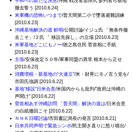
平和への新たな決意
/沖縄 戦没者追悼式 参列者ら基地
撤去誓う [2010.6.24]
米軍機の恐怖いつまで
/普天間第二小で墜落避難訓練
[2010.6.23]
沖縄基地解決の道 鮮明
/公開討論/イジュ氏 「無条件撤
去こそ」/２氏 「 移設先探し」の立場 [2010.6.23]
米軍基地どこにもノー
/徳之島住民 菅首相に手紙
[2010.6.23]
主張
/安保改定５０年/軍事同盟の異常 根本から正せ
[2010.6.23]
消費増税・新基地の“大連立”
/米・財界にモノ言う党を/
市田氏強調 [2010.6.22]
基地“移設”日米合意
/米国内からも批判/“政府は沖縄の
声聞け” [2010.6.22]
菅首相あす沖縄訪問 「普天間」解決の道は
/日米合意
の白紙撤回こそ [2010.6.22]
ＮＨＫ日曜討論
/市田書記局長の発言 [2010.6.21]
日米共同声明で緊急シンポ
/民主開き直りに怒り噴出/