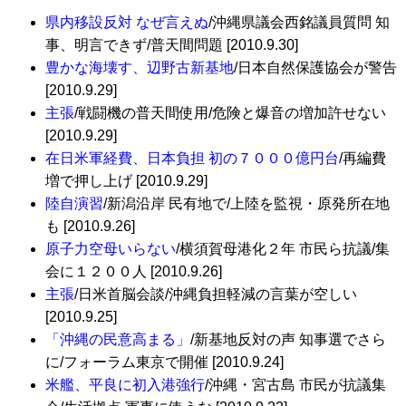
県内移設反対 なぜ言えぬ
/沖縄県議会西銘議員質問 知
事、明言できず/普天間問題 [2010.9.30]
豊かな海壊す、辺野古新基地
/日本自然保護協会が警告
[2010.9.29]
主張
/戦闘機の普天間使用/危険と爆音の増加許せない
[2010.9.29]
在日米軍経費、日本負担 初の７０００億円台
/再編費
増で押し上げ [2010.9.29]
陸自演習
/新潟沿岸 民有地で/上陸を監視・原発所在地
も [2010.9.26]
原子力空母いらない
/横須賀母港化２年 市民ら抗議/集
会に１２００人 [2010.9.26]
主張
/日米首脳会談/沖縄負担軽減の言葉が空しい
[2010.9.25]
「沖縄の民意高まる」
/新基地反対の声 知事選でさら
に/フォーラム東京で開催 [2010.9.24]
米艦、平良に初入港強行
/沖縄・宮古島 市民が抗議集