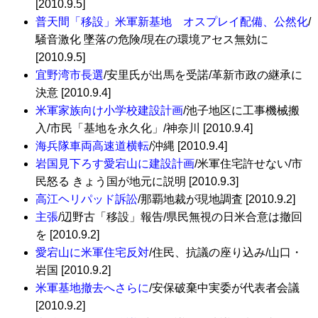
[2010.9.5]
普天間「移設」米軍新基地 オスプレイ配備、公然化
/
騒音激化 墜落の危険/現在の環境アセス無効に
[2010.9.5]
宜野湾市長選
/安里氏が出馬を受諾/革新市政の継承に
決意 [2010.9.4]
米軍家族向け小学校建設計画
/池子地区に工事機械搬
入/市民「基地を永久化」/神奈川 [2010.9.4]
海兵隊車両高速道横転
/沖縄 [2010.9.4]
岩国見下ろす愛宕山に建設計画
/米軍住宅許せない/市
民怒る きょう国が地元に説明 [2010.9.3]
高江ヘリパッド訴訟
/那覇地裁が現地調査 [2010.9.2]
主張
/辺野古「移設」報告/県民無視の日米合意は撤回
を [2010.9.2]
愛宕山に米軍住宅反対
/住民、抗議の座り込み/山口・
岩国 [2010.9.2]
米軍基地撤去へさらに
/安保破棄中実委が代表者会議
[2010.9.2]