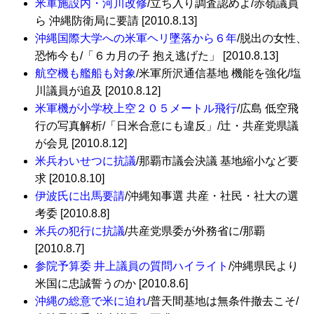
米軍施設内・河川改修
/立ち入り調査認めよ/赤嶺議員
ら 沖縄防衛局に要請 [2010.8.13]
沖縄国際大学への米軍ヘリ墜落から６年
/脱出の女性、
恐怖今も/「６カ月の子 抱え逃げた」 [2010.8.13]
航空機も艦船も対象
/米軍所沢通信基地 機能を強化/塩
川議員が追及 [2010.8.12]
米軍機が小学校上空２０５メートル飛行
/広島 低空飛
行の写真解析/「日米合意にも違反」/辻・共産党県議
が会見 [2010.8.12]
米兵わいせつに抗議
/那覇市議会決議 基地縮小など要
求 [2010.8.10]
伊波氏に出馬要請
/沖縄知事選 共産・社民・社大の選
考委 [2010.8.8]
米兵の犯行に抗議
/共産党県委が外務省に/那覇
[2010.8.7]
参院予算委 井上議員の質問ハイライト
/沖縄県民より
米国に忠誠誓うのか [2010.8.6]
沖縄の総意で米に迫れ
/普天間基地は無条件撤去こそ/