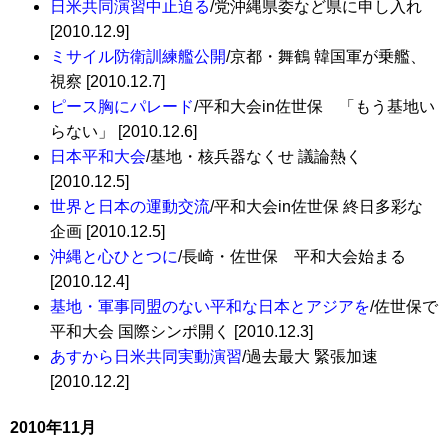
日米共同演習中止迫る
/党沖縄県委など県に申し入れ
[2010.12.9]
ミサイル防衛訓練艦公開
/京都・舞鶴 韓国軍が乗艦、
視察 [2010.12.7]
ピース胸にパレード
/平和大会in佐世保 「もう基地い
らない」 [2010.12.6]
日本平和大会
/基地・核兵器なくせ 議論熱く
[2010.12.5]
世界と日本の運動交流
/平和大会in佐世保 終日多彩な
企画 [2010.12.5]
沖縄と心ひとつに
/長崎・佐世保 平和大会始まる
[2010.12.4]
基地・軍事同盟のない平和な日本とアジアを
/佐世保で
平和大会 国際シンポ開く [2010.12.3]
あすから日米共同実動演習
/過去最大 緊張加速
[2010.12.2]
2010年11月