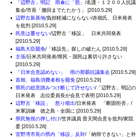
「辺野古」明記 雨傘に「怒」
/名護・１２００人抗議
集会/市長「撤回までたたかう」 [2010.5.29]
辺野古新基地
/負担軽減にならない/赤嶺氏、日米発表
を批判 [2010.5.29]
民意は覆せない
/辺野古「移設」 日米共同発表
[2010.5.29]
福島大臣罷免
/「移設先」探しの破たん [2010.5.29]
主張
/日米共同発表/県民・国民は裏切り許さない
[2010.5.29]
「日米合意認めない」 雨の那覇抗議集会
[2010.5.29]
首相、福島消費者相を罷免
[2010.5.29]
県民の総意踏みつけ断じて許せない
/「辺野古」明記の
日米発表 志位委員長が会見で表明 [2010.5.29]
辺野古「移設」 怒り噴出
/日米発表 「断固拒否」/
米軍訓練 徳之島・全国に [2010.5.29]
県民無視の押し付け
/笠井議員 普天間合意を批判/衆院
委 [2010.5.28]
宜野湾市長の県内「移設」反対
/「納得できない」と外