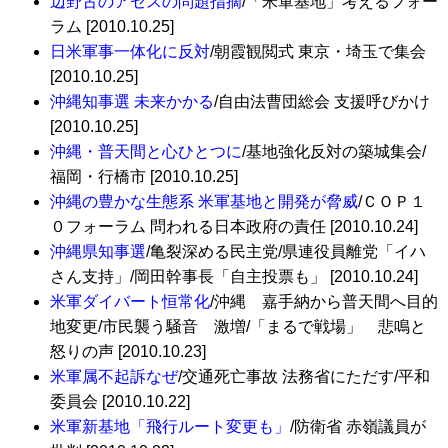
辺野古のアセスの問題指摘
/「米軍基地」考えるフォー
ラム [2010.10.25]
日米軍事一体化に反対
/朝霞観閲式 東京・埼玉で集会
[2010.10.25]
沖縄知事選 未来かかる
/自由法曹団総会 支援呼びかけ
[2010.10.25]
沖縄・普天間と心ひとつに
/基地強化反対の築城集会/
福岡・行橋市 [2010.10.25]
沖縄の豊かな生態系 米軍基地と開発が脅威
/ＣＯＰ１
０フォーラム 問われる日本政府の責任 [2010.10.24]
沖縄県知事選
/亀裂深める民主党/県連役員離党「イハ
さん支持」/岡田幹事長「自主投票も」 [2010.10.24]
米軍ダイバート恒常化
/沖縄 嘉手納から普天間へ目的
地変更/市民襲う騒音 激増/「まるで戦場」 悲鳴と
怒りの声 [2010.10.23]
米軍属不起訴なぜ
/交通死亡事故 法務省にただす/平和
委員会 [2010.10.22]
米軍新基地「飛行ルート変更も」
/防衛省 赤嶺議員が