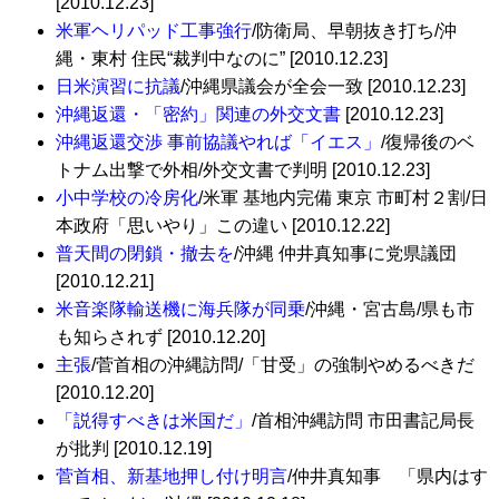
[2010.12.23]
米軍ヘリパッド工事強行
/防衛局、早朝抜き打ち/沖
縄・東村 住民“裁判中なのに” [2010.12.23]
日米演習に抗議
/沖縄県議会が全会一致 [2010.12.23]
沖縄返還・「密約」関連の外交文書
[2010.12.23]
沖縄返還交渉 事前協議やれば「イエス」
/復帰後のベ
トナム出撃で外相/外交文書で判明 [2010.12.23]
小中学校の冷房化
/米軍 基地内完備 東京 市町村２割/日
本政府「思いやり」この違い [2010.12.22]
普天間の閉鎖・撤去を
/沖縄 仲井真知事に党県議団
[2010.12.21]
米音楽隊輸送機に海兵隊が同乗
/沖縄・宮古島/県も市
も知らされず [2010.12.20]
主張
/菅首相の沖縄訪問/「甘受」の強制やめるべきだ
[2010.12.20]
「説得すべきは米国だ」
/首相沖縄訪問 市田書記局長
が批判 [2010.12.19]
菅首相、新基地押し付け明言
/仲井真知事 「県内はす