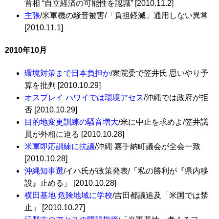
首相 “自立経済の可能性を認識” [2010.11.2]
主張
/米軍機の騒音被害/「負担軽減」通用しない異常
[2010.11.1]
2010年10月
環境対策まで日本負担か
/衆院委で笠井氏 思いやり予
算を批判 [2010.10.29]
オスプレイ ハワイでは環境アセス
/沖縄では政府が拒
否 [2010.10.29]
目的地変更訓練の騒音増大
/米に中止を求めよ/笠井議
員が外相に迫る [2010.10.28]
米軍即応訓練に抗議
/沖縄 嘉手納町議会が全会一致
[2010.10.28]
沖縄知事選
/イハ氏が政策発表/「私の勝利が『県内移
設』止める」 [2010.10.28]
横田基地 危険地域に学校
/吉田都議追及「米国では禁
止」 [2010.10.27]