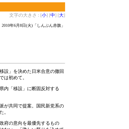
文字の大きさ : [
小
] [
中
] [
大
]
2010年6月8日(火)
「しんぶん赤旗」
移設」を決めた日米合意の撤回
では初めて。
県内「移設」に断固反対する
派が共同で提案。国民新党系の
た。
政府の意向を最優先するもの