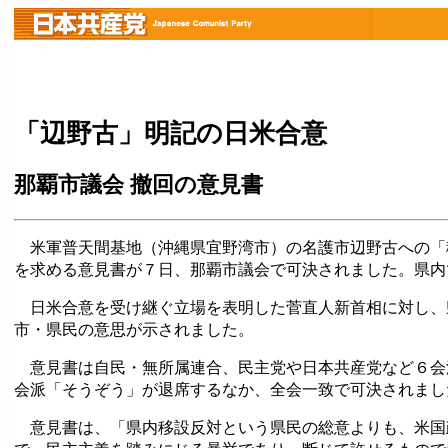
「辺野古」明記の日米合意
那覇市議会 撤回の意見書
米軍普天間基地（沖縄県宜野湾市）の名護市辺野古への「
を求める意見書が７日、那覇市議会で可決されました。県内
日米合意を受け継ぐ立場を表明した菅直人新首相に対し、
市・県民の意思が示されました。
意見書は自民・無所属連合、民主党や日本共産党など６会
会派「そうぞう」が退席するなか、全会一致で可決されまし
意見書は、「県内移設反対という県民の総意よりも、米国