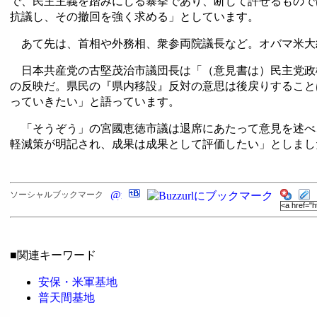
で、民主主義を踏みにじる暴挙であり、断じて許せるもので
抗議し、その撤回を強く求める」としています。
あて先は、首相や外務相、衆参両院議長など。オバマ米大
日本共産党の古堅茂治市議団長は「（意見書は）民主党政
の反映だ。県民の『県内移設』反対の意思は後戻りすること
っていきたい」と語っています。
「そうぞう」の宮國恵徳市議は退席にあたって意見を述べ
軽減策が明記され、成果は成果として評価したい」としまし
ソーシャルブックマーク
■関連キーワード
安保・米軍基地
普天間基地