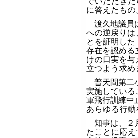
でいただきた
に答えたもの
渡久地議員は
への逆戻りは
とを証明した
存在を認める
けの口実を与
立つよう求め
普天間第二小
実施している
軍飛行訓練中
あらゆる行動
知事は、２月
たことに応え