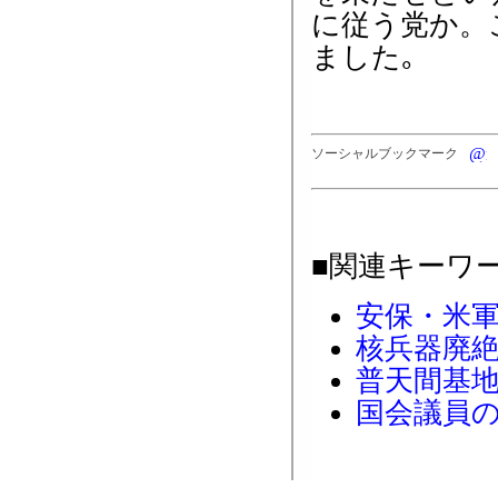
に従う党か。
ました｡
ソーシャルブックマーク
■関連キーワ
安保・米
核兵器廃
普天間基
国会議員