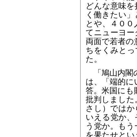
どんな意味を
く働きたい」
とや、４００
てニューヨー
両面で若者の
ちをくみとっ
た。
「鳩山内閣の
は、「端的に
答。米国にも
批判しました
さし）ではか
いえる党か、
う党か。もう
を果たせとい