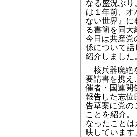
なる盛況ぶり
は１年前、オ
ない世界』に
る書簡を同大
今日は共産党
係について話
紹介しました
核兵器廃絶を
要請書を携え
催者・国連関
報告した志位
告草案に党の
ことを紹介。
なったことは
映しています