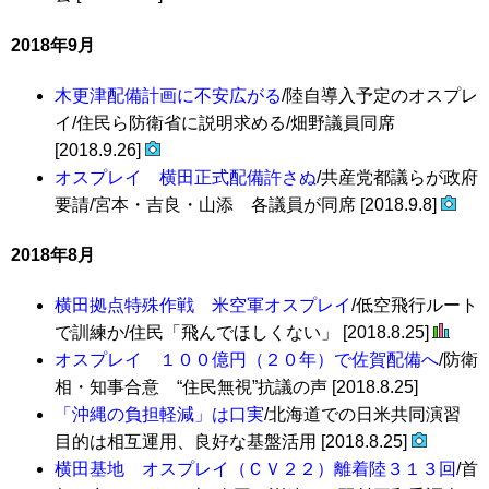
2018年9月
木更津配備計画に不安広がる
/陸自導入予定のオスプレ
イ/住民ら防衛省に説明求める/畑野議員同席
[2018.9.26]
オスプレイ 横田正式配備許さぬ
/共産党都議らが政府
要請/宮本・吉良・山添 各議員が同席 [2018.9.8]
2018年8月
横田拠点特殊作戦 米空軍オスプレイ
/低空飛行ルート
で訓練か/住民「飛んでほしくない」 [2018.8.25]
オスプレイ １００億円（２０年）で佐賀配備へ
/防衛
相・知事合意 “住民無視”抗議の声 [2018.8.25]
「沖縄の負担軽減」は口実
/北海道での日米共同演習
目的は相互運用、良好な基盤活用 [2018.8.25]
横田基地 オスプレイ（ＣＶ２２）離着陸３１３回
/首