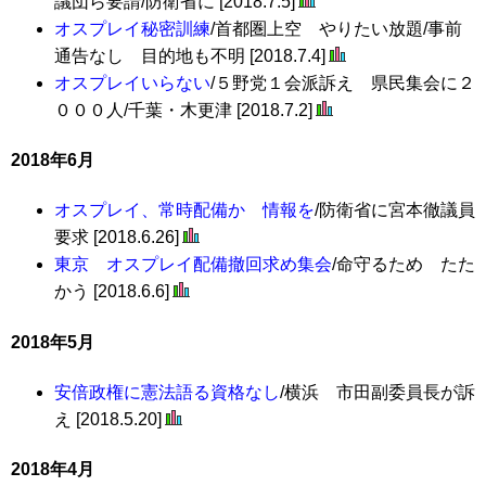
議団ら要請/防衛省に [2018.7.5]
オスプレイ秘密訓練
/首都圏上空 やりたい放題/事前
通告なし 目的地も不明 [2018.7.4]
オスプレイいらない
/５野党１会派訴え 県民集会に２
０００人/千葉・木更津 [2018.7.2]
2018年6月
オスプレイ、常時配備か 情報を
/防衛省に宮本徹議員
要求 [2018.6.26]
東京 オスプレイ配備撤回求め集会
/命守るため たた
かう [2018.6.6]
2018年5月
安倍政権に憲法語る資格なし
/横浜 市田副委員長が訴
え [2018.5.20]
2018年4月