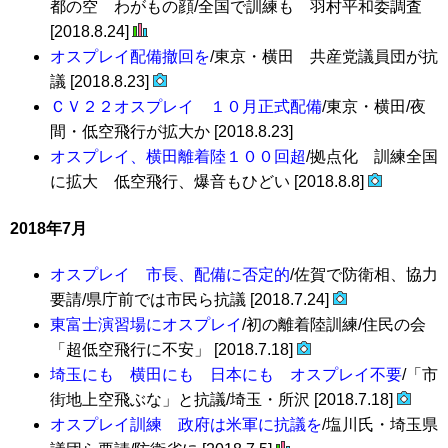
都の空 わがもの顔/全国で訓練も 羽村平和委調査
[2018.8.24]
オスプレイ配備撤回を
/東京・横田 共産党議員団が抗
議 [2018.8.23]
ＣＶ２２オスプレイ １０月正式配備
/東京・横田/夜
間・低空飛行が拡大か [2018.8.23]
オスプレイ、横田離着陸１００回超
/拠点化 訓練全国
に拡大 低空飛行、爆音もひどい [2018.8.8]
2018年7月
オスプレイ 市長、配備に否定的
/佐賀で防衛相、協力
要請/県庁前では市民ら抗議 [2018.7.24]
東富士演習場にオスプレイ
/初の離着陸訓練/住民の会
「超低空飛行に不安」 [2018.7.18]
埼玉にも 横田にも 日本にも オスプレイ不要
/「市
街地上空飛ぶな」と抗議/埼玉・所沢 [2018.7.18]
オスプレイ訓練 政府は米軍に抗議を
/塩川氏・埼玉県