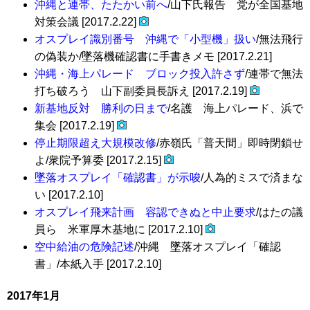
沖縄と連帯、たたかい前へ
/山下氏報告 党が全国基地
対策会議 [2017.2.22]
オスプレイ識別番号 沖縄で「小型機」扱い
/無法飛行
の偽装か/墜落機確認書に手書きメモ [2017.2.21]
沖縄・海上パレード ブロック投入許さず
/連帯で無法
打ち破ろう 山下副委員長訴え [2017.2.19]
新基地反対 勝利の日まで
/名護 海上パレード、浜で
集会 [2017.2.19]
停止期限超え大規模改修
/赤嶺氏「普天間」即時閉鎖せ
よ/衆院予算委 [2017.2.15]
墜落オスプレイ「確認書」が示唆
/人為的ミスで済まな
い [2017.2.10]
オスプレイ飛来計画 容認できぬと中止要求
/はたの議
員ら 米軍厚木基地に [2017.2.10]
空中給油の危険記述
/沖縄 墜落オスプレイ「確認
書」/本紙入手 [2017.2.10]
2017年1月