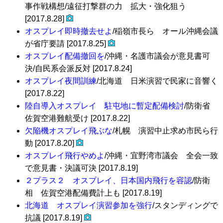
事作戦構想/遠征打撃群の力 拡大・強化狙う
[2017.8.28]
オスプレイ即時撤去せよ
/稲嶺市長ら オール沖縄会議
が省庁要請 [2017.8.25]
オスプレイ配備撤回を
/沖縄・名護市議会が意見書可
決/自民系会派反対 [2017.8.24]
オスプレイ夜間訓練
/北海道 日米演習で民家に音響く
[2017.8.22]
陸自導入オスプレイ 駐屯地に暫定配備検討
/防衛省
佐賀空港難航受け [2017.8.22]
欠陥機オスプレイ飛ぶな
/札幌 演習中止求め市民ら行
動 [2017.8.20]
オスプレイ飛行やめよ
/沖縄・宜野湾市議会 全会一致
で意見書・決議可決 [2017.8.19]
２プラス２ オスプレイ、日本国内飛行を容認
/防衛
相 佐賀空港配備費計上も [2017.8.19]
北海道 オスプレイ演習参加を強行
/スタンディングで
抗議 [2017.8.19]