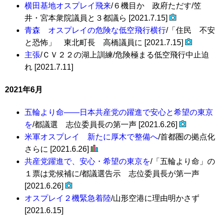
横田基地オスプレイ飛来
/６機目か 政府ただす/笠
井・宮本衆院議員と３都議ら [2021.7.15]
青森 オスプレイの危険な低空飛行横行
/「住民 不安
と恐怖」 東北町長 高橋議員に [2021.7.15]
主張
/ＣＶ２２の湖上訓練/危険極まる低空飛行中止迫
れ [2021.7.11]
2021年6月
五輪より命――日本共産党の躍進で安心と希望の東京
を
/都議選 志位委員長の第一声 [2021.6.26]
米軍オスプレイ 新たに厚木で整備へ
/首都圏の拠点化
さらに [2021.6.26]
共産党躍進で、安心・希望の東京を
/「五輪より命」の
１票は党候補に/都議選告示 志位委員長が第一声
[2021.6.26]
オスプレイ２機緊急着陸
/山形空港に理由明かさず
[2021.6.15]