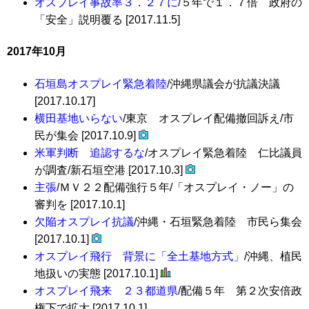
オスプレイ事故率３．２７に
/５年で１．７倍 政府の
「安全」説明覆る [2017.11.5]
2017年10月
石垣島オスプレイ緊急着陸
/沖縄県議会が抗議決議
[2017.10.17]
横田基地いらない
/東京 オスプレイ配備撤回訴え/市
民が集会 [2017.10.9]
米軍判断 追認するな
/オスプレイ緊急着陸 仁比議員
が調査/新石垣空港 [2017.10.3]
主張
/ＭＶ２２配備強行５年/「オスプレイ・ノー」の
審判を [2017.10.1]
欠陥オスプレイ抗議
/沖縄・石垣緊急着陸 市民ら集会
[2017.10.1]
オスプレイ飛行 背景に「全土基地方式」
/沖縄、植民
地扱いの実態 [2017.10.1]
オスプレイ飛来 ２３都道県
/配備５年 第２次安倍政
権下で拡大 [2017.10.1]