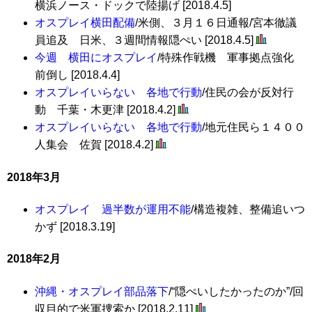
横浜ノース・ドックで陸揚げ [2018.4.5]
オスプレイ横田配備
/米側、３月１６日通報/宮本徹議
員追及 日米、３週間情報隠ぺい [2018.4.5]
今週 横田にオスプレイ
/特殊作戦機 軍事拠点強化
前倒し [2018.4.4]
オスプレイいらない 各地で行動
/住民の会が反対行
動 千葉・木更津 [2018.4.2]
オスプレイいらない 各地で行動
/地元住民ら１４００
人集会 佐賀 [2018.4.2]
2018年3月
オスプレイ 過半数が運用不能
/構造複雑、整備追いつ
かず [2018.3.19]
2018年2月
沖縄・オスプレイ部品落下
/“隠ぺいしたかったのか”/回
収目的で米軍捜索か [2018.2.11]