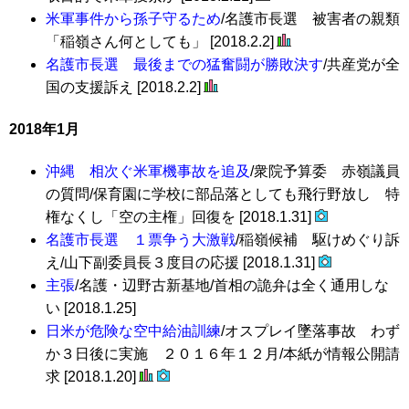
米軍事件から孫子守るため
/名護市長選 被害者の親類
「稲嶺さん何としても」 [2018.2.2]
名護市長選 最後までの猛奮闘が勝敗決す
/共産党が全
国の支援訴え [2018.2.2]
2018年1月
沖縄 相次ぐ米軍機事故を追及
/衆院予算委 赤嶺議員
の質問/保育園に学校に部品落としても飛行野放し 特
権なくし「空の主権」回復を [2018.1.31]
名護市長選 １票争う大激戦
/稲嶺候補 駆けめぐり訴
え/山下副委員長３度目の応援 [2018.1.31]
主張
/名護・辺野古新基地/首相の詭弁は全く通用しな
い [2018.1.25]
日米が危険な空中給油訓練
/オスプレイ墜落事故 わず
か３日後に実施 ２０１６年１２月/本紙が情報公開請
求 [2018.1.20]