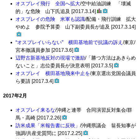
オスプレイ飛行 全国へ拡大
/空中給油訓練 「壊滅
的」な危険 山下氏追及 [2017.3.14]
オスプレイの危険 米軍も認識
/配備・飛行訓練 拡大
やめよ 参院予算委 山下副委員長が追及 [2017.3.14]
“オスプレイいらない” 横田基地前で抗議の訴え
/東京/
宮本徹議員参加 [2017.3.6]
辺野古新基地反対の現場で激励
/「勝つ方法はあきらめ
ないこと」志位委員長が決意表明 [2017.3.5]
オスプレイ 横田基地飛来中止を
/東京選出党国会議員
ら要請 [2017.3.4]
2017年2月
オスプレイ来るな
/沖縄と連帯 合同演習反対集会/群
馬・高崎 [2017.2.26]
訪米成果「米報告書に反映」
/沖縄県議会 翁長知事が
強調/共産党質問に [2017.2.25]