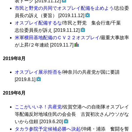
表トーク [2019.11.12]
市民と野党の共同でオスプレイ配備を止めよう
/志位委
員長の訴え（要旨） [2019.11.12]
オスプレイ配備するな
/市民と野党 集会行進/千葉
志位委員長が訴え [2019.11.12]
米軍横田基地配備のＣＶ２２オスプレイ
/最重大事故率
が上昇/２年連続 [2019.11.7]
2019年8月
オスプレイ展示拒否を
/神奈川の共産党が国に要請
[2019.8.1]
2019年6月
ここがいいネ！共産党
/佐賀空港への自衛隊オスプレイ
等配備反対地域住民の会会長 古賀初次さん/ウソがな
いから信頼 [2019.6.20]
タカラ参院予定候補必勝へ決起
/沖縄・浦添 奮闘を誓