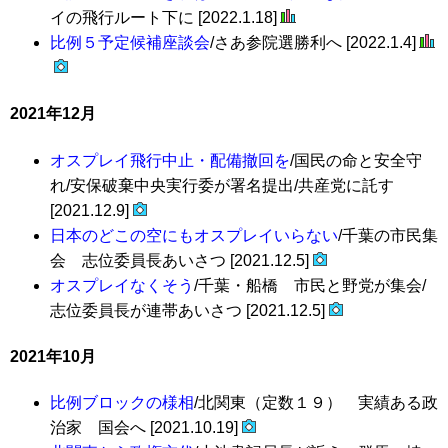
イの飛行ルート下に [2022.1.18]
比例５予定候補座談会
/さあ参院選勝利へ [2022.1.4]
2021年12月
オスプレイ飛行中止・配備撤回を
/国民の命と安全守
れ/安保破棄中央実行委が署名提出/共産党に託す
[2021.12.9]
日本のどこの空にもオスプレイいらない
/千葉の市民集
会 志位委員長あいさつ [2021.12.5]
オスプレイなくそう
/千葉・船橋 市民と野党が集会/
志位委員長が連帯あいさつ [2021.12.5]
2021年10月
比例ブロックの様相
/北関東（定数１９） 実績ある政
治家 国会へ [2021.10.19]