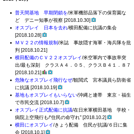
普天間基地 早期閉鎖を
/米軍機部品落下の保育園な
ど デニー知事が視察 [2018.10.30]
オスプレイ 日本を去れ
/横田配備に抗議の集会
[2018.10.28]
ＭＶ２２の情報規制
/米誌 事故隠す海軍・海兵隊を批
判 [2018.10.21]
横田配備のＣＶ２２オスプレイ
/米空軍内で事故率突
出/最も深刻 クラスＡ４．０５、クラスＢ４１．８７
[2018.10.21]
危険なオスプレイ飛行なぜ
/観閲式 宮本議員ら防衛省
に抗議 [2018.10.19]
基地もオスプレイもいらない
/沖縄と連帯 東京・福生
で市民交流 [2018.10.7]
オスプレイ正式配備に抗議
/在日米軍横田基地 学校・
病院上空飛行も/“住民の命守れ” [2018.10.2]
横田にオスプレイ
/きょう配備 住民が抗議/６日に集
会 [2018.10.1]