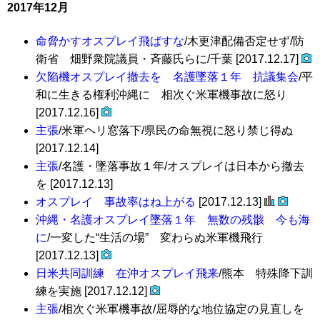
2017年12月
命脅かすオスプレイ飛ばすな
/木更津配備否定せず/防
衛省 畑野衆院議員・斉藤氏らに/千葉 [2017.12.17]
欠陥機オスプレイ撤去を 名護墜落１年 抗議集会
/平
和に生きる権利沖縄に 相次ぐ米軍機事故に怒り
[2017.12.16]
主張
/米軍ヘリ窓落下/県民の命無視に怒り禁じ得ぬ
[2017.12.14]
主張
/名護・墜落事故１年/オスプレイは日本から撤去
を [2017.12.13]
オスプレイ 事故率はね上がる
[2017.12.13]
沖縄・名護オスプレイ墜落１年 無数の残骸 今も海
に
/一変した“生活の場” 変わらぬ米軍機飛行
[2017.12.13]
日米共同訓練 在沖オスプレイ飛来
/熊本 特殊降下訓
練を実施 [2017.12.12]
主張
/相次ぐ米軍機事故/屈辱的な地位協定の見直しを