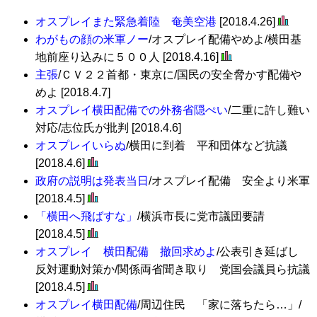
オスプレイまた緊急着陸 奄美空港
[2018.4.26]
わがもの顔の米軍ノー
/オスプレイ配備やめよ/横田基
地前座り込みに５００人 [2018.4.16]
主張
/ＣＶ２２首都・東京に/国民の安全脅かす配備や
めよ [2018.4.7]
オスプレイ横田配備での外務省隠ぺい
/二重に許し難い
対応/志位氏が批判 [2018.4.6]
オスプレイいらぬ
/横田に到着 平和団体など抗議
[2018.4.6]
政府の説明は発表当日
/オスプレイ配備 安全より米軍
[2018.4.5]
「横田へ飛ばすな」
/横浜市長に党市議団要請
[2018.4.5]
オスプレイ 横田配備 撤回求めよ
/公表引き延ばし
反対運動対策か/関係両省聞き取り 党国会議員ら抗議
[2018.4.5]
オスプレイ横田配備
/周辺住民 「家に落ちたら…」/