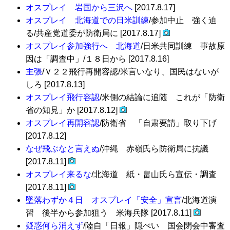
オスプレイ 岩国から三沢へ
[2017.8.17]
オスプレイ 北海道での日米訓練
/参加中止 強く迫
る/共産党道委が防衛局に [2017.8.17]
オスプレイ参加強行へ 北海道
/日米共同訓練 事故原
因は「調査中」/１８日から [2017.8.16]
主張
/Ｖ２２飛行再開容認/米言いなり、国民はないが
しろ [2017.8.13]
オスプレイ飛行容認
/米側の結論に追随 これが「防衛
省の知見」か [2017.8.12]
オスプレイ再開容認
/防衛省 「自粛要請」取り下げ
[2017.8.12]
なぜ飛ぶなと言えぬ
/沖縄 赤嶺氏ら防衛局に抗議
[2017.8.11]
オスプレイ来るな
/北海道 紙・畠山氏ら宣伝・調査
[2017.8.11]
墜落わずか４日 オスプレイ「安全」宣言
/北海道演
習 後半から参加狙う 米海兵隊 [2017.8.11]
疑惑何ら消えず
/陸自「日報」隠ぺい 国会閉会中審査