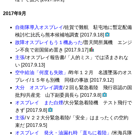
2017年9月
自衛隊導入オスプレイ
/佐賀で難航 駐屯地に暫定配備
検討/仁比氏ら熊本候補地調査 [2017.9.18]
故障オスプレイもう１機あった
/普天間所属機 エンジ
ン不良で岩国留め置き [2017.9.17]
主張
/オスプレイ報告書/「人的ミス」では済まされな
い [2017.9.13]
空中給油「何度も失敗」
/昨年１２月 名護墜落のオス
プレイ/１５年も別機 同様の事故 [2017.9.12]
大分 オスプレイ調査
/２回も緊急着陸 飛行容認の国
批判/共産党 山下副委員長ら [2017.9.8]
オスプレイ また白煙
/大分緊急着陸機 テスト飛行で
きず [2017.9.8]
主張
/Ｖ２２大分緊急着陸/「安全」はまったくの空約
束だ [2017.9.5]
オスプレイ 発火・油漏れ時「直ちに着陸」
/米海兵隊