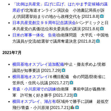
「比例は共産党」広げに広げ、はたやま予定候補の議
席必ず
/北海道オンライン演説会 小池書記局長が訴
え/共闘選挙始まりの地から政権交代を [2021.8.8]
日本共産党創立９９周年記念講演会
/パンデミックと日
本共産党の真価/志位和夫委員長の講演 [2021.8.6]
日米の軍事一体化 告発
/自衛隊問題 大平氏・中国地
方議員が交流/総選挙で議席奪還決意 [2021.8.2]
2021年7月
横田基地オスプレイ追加配備
/中止・撤去求めよ/党都
議団が知事要請 [2021.7.29]
横田基地オスプレイ
/６機目配備 命の問題/防衛省に
笠井氏・住民ら抗議 [2021.7.27]
青森・小川原湖での訓練
/自衛隊 事前申請が義務/米
軍 許可無く好き勝手 [2021.7.23]
横田オスプレイ、湖占有
/区域外で勝手に訓練 超低空
飛行/青森・小川原湖 [2021.7.21]