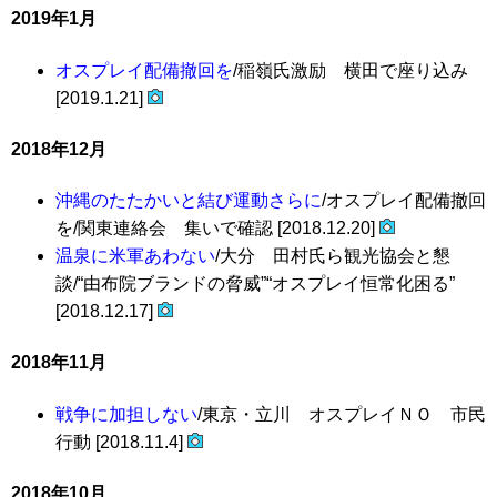
2019年1月
オスプレイ配備撤回を
/稲嶺氏激励 横田で座り込み
[2019.1.21]
2018年12月
沖縄のたたかいと結び運動さらに
/オスプレイ配備撤回
を/関東連絡会 集いで確認 [2018.12.20]
温泉に米軍あわない
/大分 田村氏ら観光協会と懇
談/“由布院ブランドの脅威”“オスプレイ恒常化困る”
[2018.12.17]
2018年11月
戦争に加担しない
/東京・立川 オスプレイＮＯ 市民
行動 [2018.11.4]
2018年10月