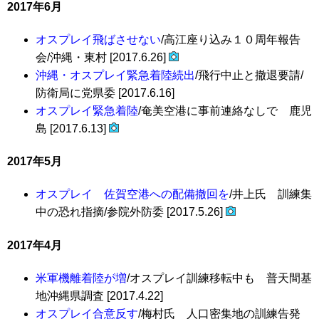
2017年6月
オスプレイ飛ばさせない
/高江座り込み１０周年報告
会/沖縄・東村 [2017.6.26]
沖縄・オスプレイ緊急着陸続出
/飛行中止と撤退要請/
防衛局に党県委 [2017.6.16]
オスプレイ緊急着陸
/奄美空港に事前連絡なしで 鹿児
島 [2017.6.13]
2017年5月
オスプレイ 佐賀空港への配備撤回を
/井上氏 訓練集
中の恐れ指摘/参院外防委 [2017.5.26]
2017年4月
米軍機離着陸が増
/オスプレイ訓練移転中も 普天間基
地沖縄県調査 [2017.4.22]
オスプレイ合意反す
/梅村氏 人口密集地の訓練告発