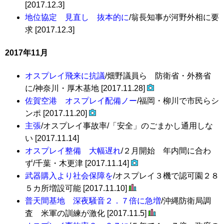
[2017.12.3]
地位協定 見直し 抜本的に
/翁長知事が河野外相に要
求 [2017.12.3]
2017年11月
オスプレイ飛来に抗議
/畑野議員ら 防衛省・外務省
に/神奈川・厚木基地 [2017.11.28]
佐賀空港 オスプレイ配備ノー
/福岡・柳川で市民らシ
ンポ [2017.11.20]
主張
/オスプレイ事故率/「安全」のごまかし通用しな
い [2017.11.14]
オスプレイ整備 大幅遅れ
/２月開始 年内間に合わ
ず/千葉・木更津 [2017.11.14]
武器購入より社会保障を
/オスプレイ３機で認可園２８
５カ所増設可能 [2017.11.10]
普天間基地 深夜騒音２．７倍に急増
/沖縄防衛局調
査 米軍の訓練が激化 [2017.11.5]