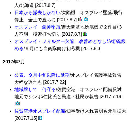
人/北海道 [2017.8.7]
日本から撤去しかない
/欠陥機 オスプレイ墜落/飛行
停止 全土で直ちに [2017.8.7]
オスプレイ 豪沖墜落
/普天間基地所属機で２件目/３
人不明 捜索打ち切り [2017.8.7]
オスプレイ・フィルター欠陥 改善めどなし防衛省認
める
/９月にも自衛隊向け初号機 [2017.8.3]
2017年7月
公表、９月中旬以降に延期
/オスプレイ名護事故報告
大幅な遅れも [2017.7.22]
地域壊して 何守る
/佐賀空港 オスプレイ配備反対
地元でシンポ/仁比氏と民進・社民が報告 [2017.7.19]
佐賀空港オスプレイ配備
/知事受け入れ表明も矛盾拡大
[2017.7.15]