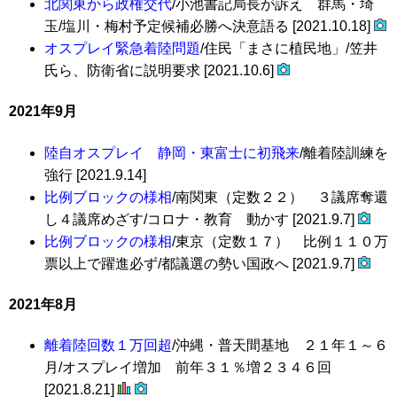
北関東から政権交代
/小池書記局長が訴え 群馬・埼
玉/塩川・梅村予定候補必勝へ決意語る [2021.10.18]
オスプレイ緊急着陸問題
/住民「まさに植民地」/笠井
氏ら、防衛省に説明要求 [2021.10.6]
2021年9月
陸自オスプレイ 静岡・東富士に初飛来
/離着陸訓練を
強行 [2021.9.14]
比例ブロックの様相
/南関東（定数２２） ３議席奪還
し４議席めざす/コロナ・教育 動かす [2021.9.7]
比例ブロックの様相
/東京（定数１７） 比例１１０万
票以上で躍進必ず/都議選の勢い国政へ [2021.9.7]
2021年8月
離着陸回数１万回超
/沖縄・普天間基地 ２１年１～６
月/オスプレイ増加 前年３１％増２３４６回
[2021.8.21]