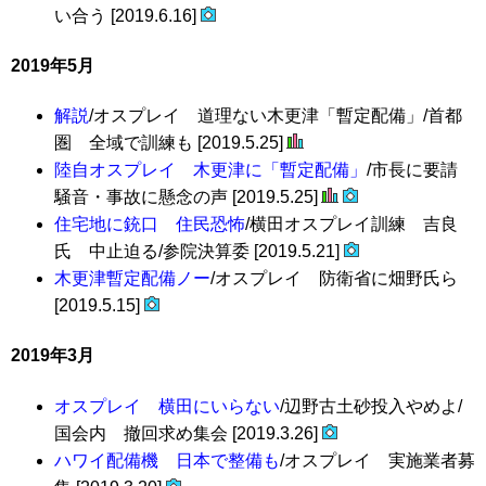
い合う [2019.6.16]
2019年5月
解説
/オスプレイ 道理ない木更津「暫定配備」/首都
圏 全域で訓練も [2019.5.25]
陸自オスプレイ 木更津に「暫定配備」
/市長に要請
騒音・事故に懸念の声 [2019.5.25]
住宅地に銃口 住民恐怖
/横田オスプレイ訓練 吉良
氏 中止迫る/参院決算委 [2019.5.21]
木更津暫定配備ノー
/オスプレイ 防衛省に畑野氏ら
[2019.5.15]
2019年3月
オスプレイ 横田にいらない
/辺野古土砂投入やめよ/
国会内 撤回求め集会 [2019.3.26]
ハワイ配備機 日本で整備も
/オスプレイ 実施業者募