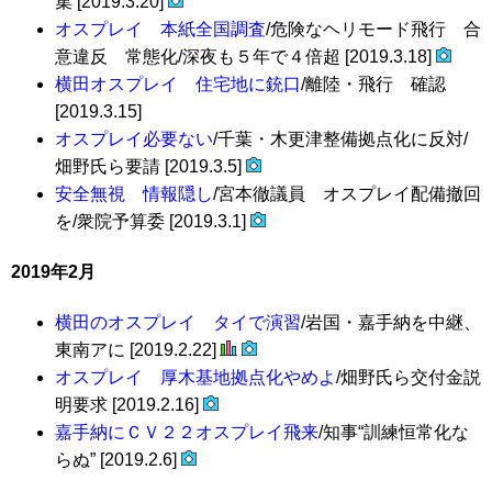
集 [2019.3.20]
オスプレイ 本紙全国調査
/危険なヘリモード飛行 合
意違反 常態化/深夜も５年で４倍超 [2019.3.18]
横田オスプレイ 住宅地に銃口
/離陸・飛行 確認
[2019.3.15]
オスプレイ必要ない
/千葉・木更津整備拠点化に反対/
畑野氏ら要請 [2019.3.5]
安全無視 情報隠し
/宮本徹議員 オスプレイ配備撤回
を/衆院予算委 [2019.3.1]
2019年2月
横田のオスプレイ タイで演習
/岩国・嘉手納を中継、
東南アに [2019.2.22]
オスプレイ 厚木基地拠点化やめよ
/畑野氏ら交付金説
明要求 [2019.2.16]
嘉手納にＣＶ２２オスプレイ飛来
/知事“訓練恒常化な
らぬ” [2019.2.6]