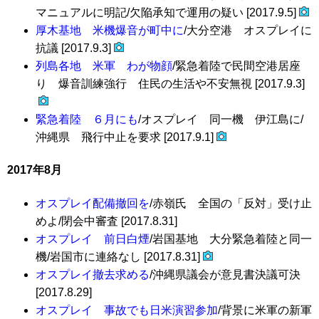
マニュアルに明記/欠陥承知で運用の疑い [2017.9.5]
厚木基地 米機爆音が町中に
/大分空港 オスプレイに
抗議 [2017.9.3]
列島各地 米軍 わが物顔
/緊急着陸で民間空港居座
り 爆音訓練強行 住民の生活や不安無視 [2017.9.3]
緊急着陸 ６月にも
/オスプレイ 同一機 伊江島に/
沖縄県 飛行中止を要求 [2017.9.1]
2017年8月
オスプレイ配備撤回を
/赤嶺氏 全国の「反対」受け止
めよ/閉会中審査 [2017.8.31]
オスプレイ 前日白煙
/岩国基地 大分緊急着陸と同一
機/岩国市に連絡なし [2017.8.31]
オスプレイ撤去求める
/沖縄県議会が意見書決議可決
[2017.8.29]
オスプレイ 事故でも日米演習参加
/背景に米軍の新軍