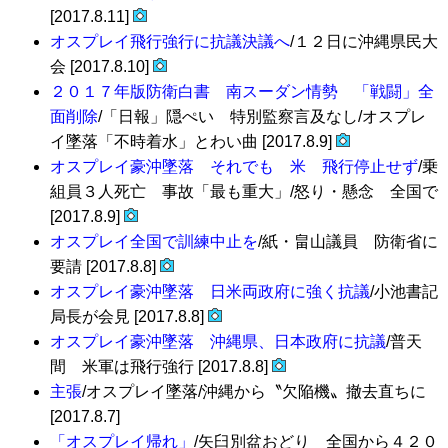
[2017.8.11]
オスプレイ飛行強行に抗議決議へ
/１２日に沖縄県民大
会 [2017.8.10]
２０１７年版防衛白書 南スーダン情勢 「戦闘」全
面削除
/「日報」隠ぺい 特別監察言及なし/オスプレ
イ墜落「不時着水」とわい曲 [2017.8.9]
オスプレイ豪沖墜落 それでも 米 飛行停止せず
/乗
組員３人死亡 事故「最も重大」/怒り・懸念 全国で
[2017.8.9]
オスプレイ全国で訓練中止を
/紙・畠山議員 防衛省に
要請 [2017.8.8]
オスプレイ豪沖墜落 日米両政府に強く抗議
/小池書記
局長が会見 [2017.8.8]
オスプレイ豪沖墜落 沖縄県、日本政府に抗議
/普天
間 米軍は飛行強行 [2017.8.8]
主張
/オスプレイ墜落/沖縄から〝欠陥機〟撤去直ちに
[2017.8.7]
「オスプレイ帰れ」
/矢臼別盆おどり 全国から４２０