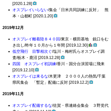
[2020.1.28]
オスプレイいらない
/集会「日米共同訓練に反対」 熊
本・山都町 [2020.1.20]
2019年12月
オスプレイ離着陸８４０回
/東京・横田基地 銃口をむ
き出し/昨年１０月から１年間 [2019.12.30]
低空飛行 目撃相次ぐ
/塩川・梅村氏らオスプレイ調
査/栃木・鹿沼 [2019.12.28]
四国 オスプレイ初訓練
/香川・国分台演習場に飛来
[2019.12.10]
オスプレイは来るな
/木更津 ２０００人の熱気/千葉
県民集会 「暫定」配備に反対 [2019.12.2]
2019年11月
オスプレイ配備するな
/佐賀・県連絡会集会 ３野党代