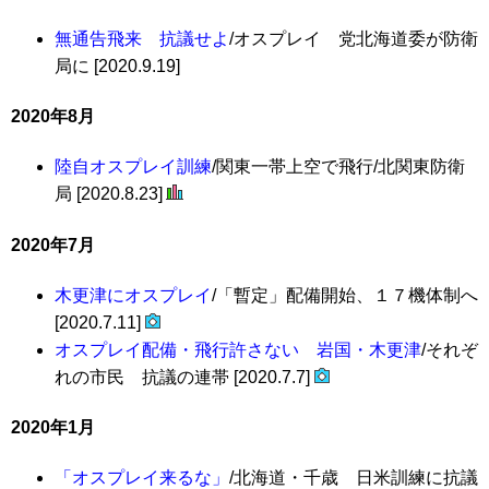
無通告飛来 抗議せよ
/オスプレイ 党北海道委が防衛
局に [2020.9.19]
2020年8月
陸自オスプレイ訓練
/関東一帯上空で飛行/北関東防衛
局 [2020.8.23]
2020年7月
木更津にオスプレイ
/「暫定」配備開始、１７機体制へ
[2020.7.11]
オスプレイ配備・飛行許さない 岩国・木更津
/それぞ
れの市民 抗議の連帯 [2020.7.7]
2020年1月
「オスプレイ来るな」
/北海道・千歳 日米訓練に抗議