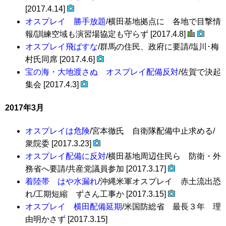
[2017.4.14]
オスプレイ 勝手放題
/横田基地拠点に 各地で目撃情
報/訓練空域も演習場協定も守らず [2017.4.8]
オスプレイ飛ばすな
/群馬の住民、政府に要請/塩川･梅
村氏同席 [2017.4.6]
宝の海・大地渡さぬ オスプレイ配備反対
/佐賀で決起
集会 [2017.4.3]
2017年3月
オスプレイは危険
/宮本徹氏 自衛隊配備中止求める/
衆院委 [2017.3.23]
オスプレイ配備に反対
/横田基地周辺住民ら 防衛・外
務省へ要請/共産党議員参加 [2017.3.17]
着陸帯 はや水漏れ
/沖縄米軍オスプレイ 赤土流出恐
れ/工期短縮 ずさん工事か [2017.3.15]
オスプレイ 横田配備延期
/米国防総省 最長３年 理
由明かさず [2017.3.15]