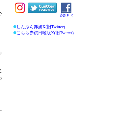
で
赤旗ＰＲ
しんぶん赤旗X(旧Twitter)
こちら赤旗日曜版X(旧Twitter)
。
あ
民
の
」