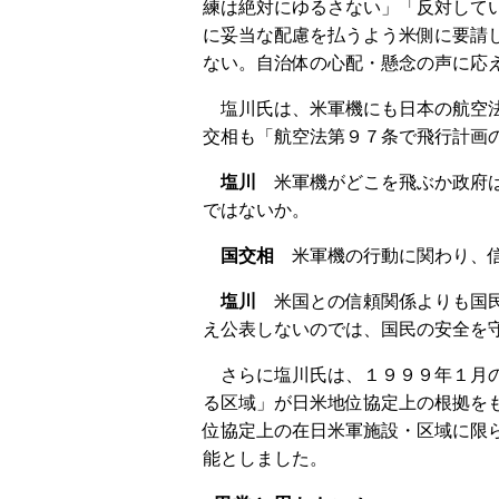
練は絶対にゆるさない」「反対して
に妥当な配慮を払うよう米側に要請
ない。自治体の心配・懸念の声に応
塩川氏は、米軍機にも日本の航空法
交相も「航空法第９７条で飛行計画
塩川
米軍機がどこを飛ぶか政府は
ではないか。
国交相
米軍機の行動に関わり、信
塩川
米国との信頼関係よりも国民
え公表しないのでは、国民の安全を
さらに塩川氏は、１９９９年１月の
る区域」が日米地位協定上の根拠を
位協定上の在日米軍施設・区域に限
能としました。