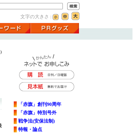
文字の大きさ :
)
「赤旗」創刊90周年
「赤旗」特別号外
戦争法(安保法制)
飛
特報・論点