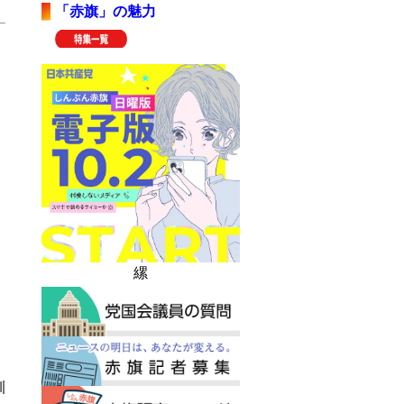
「赤旗」の魅力
縲
訓