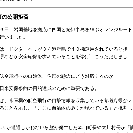
画の公開拒否
６日、岩国基地を拠点に四国と紀伊半島を結ぶオレンジルート
行いました。
は、ドクターヘリが３４道府県で４０機運用されていると指
県などが安全確保を求めていることを挙げ、こうただしまし
空飛行への自治体、住民の懸念にどう対応するのか。
米安保条約の目的達成のために重要である。
は、米軍機の低空飛行の目撃情報を収集している都道府県が２
ることを示し、「ここに自治体の危ぐが現れている」と批判し
リが遭遇しかねない事態が発生した本山町長や大川村長が「