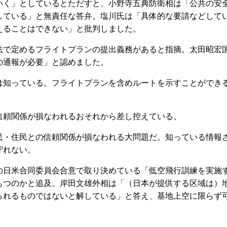
いく」としているとただすと、小野寺五典防衛相は「公共の安
している」と無責任な答弁。塩川氏は「具体的な要請などして
えることはできない」と批判しました。
で定めるフライトプランの提出義務があると指摘。太田昭宏
の通報が必要」と認めました。
知っている。フライトプランを含めルートを示すことができ
頼関係が損なわれるおそれから差し控えている。
・住民との信頼関係が損なわれる大問題だ。知っている情報
守れない。
日米合同委員会合意で取り決めている「低空飛行訓練を実施
もつのかと追及。岸田文雄外相は「（日本が提供する区域は）
られるものではないと解している」と答え、基地上空に限らず