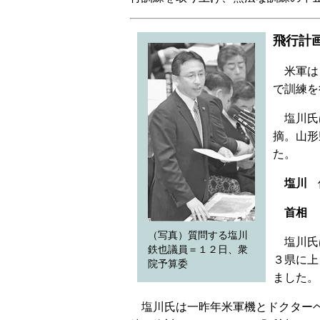
飛行計
米軍は
で訓練を
塩川氏
摘。山形
た。
塩川
低
首相
日
（写真）質問する塩川
塩川氏
鉄也議員＝１２日、衆
３県に上
院予算委
ました。
塩川氏は一昨年米軍機とドクターヘ