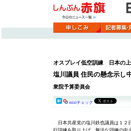
オスプレイ低空訓練 日本の上
塩川議員 住民の懸念示し
衆院予算委員会
mixiチェック
日本共産党の塩川鉄也議員は１２日
行訓練を取り上げ、無法な訓練の中