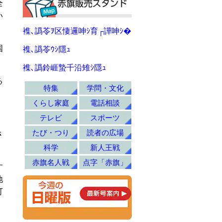
全
い
襍､譌苓ｦ区悽邏呻ｼ育┌譁呻ｼ�
国
襍､譌苓ｳｼ隱ｭ
襍､譌鈴崕蟄千沿雉ｼ隱ｭ
る
特集
学問・文化
くらし家庭
電話相談
テレビ
スポーツ
たび・つり
読者の広場
さ
科学
新人王戦
赤旗名人戦
点字「赤旗」
す
地
可