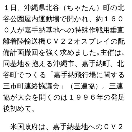
１日、沖縄県北谷（ちゃたん）町の北
谷公園屋内運動場で開かれ、約１６０
０人が嘉手納基地への特殊作戦用垂直
離着陸輸送機ＣＶ２２オスプレイの配
備計画撤回を強く求めました｡主催は､
同基地を抱える沖縄市、嘉手納町、北
谷町でつくる「嘉手納飛行場に関する
三市町連絡協議会」（三連協）。三連
協が大会を開くのは１９９６年の発足
後初めて。
米国政府は、嘉手納基地へのＣＶ２