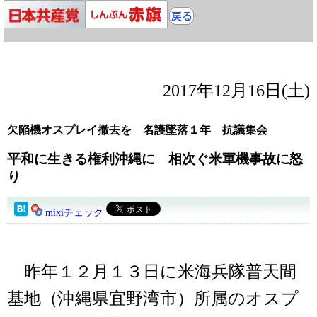
2017年12月16日(土)
欠陥機オスプレイ撤去を 名護墜落１年 抗議集会
平和に生きる権利沖縄に 相次ぐ米軍機事故に怒
り
mixiチェック
昨年１２月１３日に米海兵隊普天間
基地（沖縄県宜野湾市）所属のオスプ