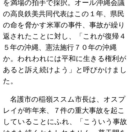
を満場の拍手で採択。オール沖縄会議
の高良鉄美共同代表はこの１年、県民
の命を脅かす米軍の事件、事故が繰り
返されたことに対し、「これが復帰４
５年の沖縄、憲法施行７０年の沖縄
か。われわれには平和に生きる権利が
あると訴え続けよう」と呼びかけまし
た。
名護市の稲嶺ススム市長は、オスプ
レイが昨年来、７件の重大事故を起こ
していることにふれ、「こういう事故