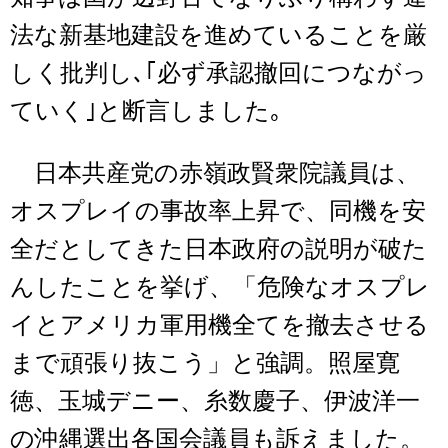
法な新基地建設を進めていることを厳
しく批判し､｢必ず承認撤回につながっ
ていく｣と断言しました｡
日本共産党の赤嶺政賢衆院議員は、
オスプレイの事故率上昇で、同機を安
全だとしてきた日本政府の説明が破た
んしたことを挙げ、「危険なオスプレ
イとアメリカ軍用機全てを撤去させる
まで頑張り抜こう」と強調。照屋寛
徳、玉城デニー、糸数慶子、伊波洋一
の沖縄選出各国会議員も訴えました。