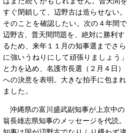
はまた続くかもしれません。普天間を
すぐ閉鎖して、辺野古は造らせない。
そのことを確認したい。次の４年間で
辺野古、普天間問題を、絶対に勝利す
るため、来年１１月の知事選までさら
に強いうねりにして頑張りましょう」
と力を込め、名護市長選（２月４日）
への決意を表明。大きな拍手に包まれ
ました。
沖縄県の富川盛武副知事が上京中の
翁長雄志県知事のメッセージを代読。
知事は国が辺野古でなりふり構わず違