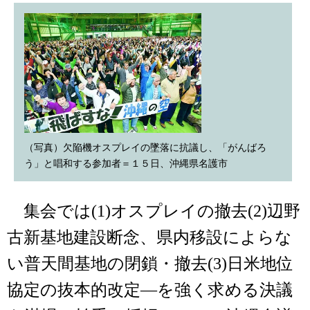
（写真）欠陥機オスプレイの墜落に抗議し、「がんばろ
う」と唱和する参加者＝１５日、沖縄県名護市
集会では(1)オスプレイの撤去(2)辺野
古新基地建設断念、県内移設によらな
い普天間基地の閉鎖・撤去(3)日米地位
協定の抜本的改定―を強く求める決議