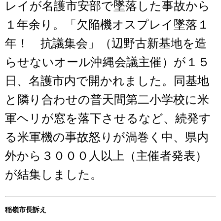
レイが名護市安部で墜落した事故から
１年余り。「欠陥機オスプレイ墜落１
年！ 抗議集会」（辺野古新基地を造
らせないオール沖縄会議主催）が１５
日、名護市内で開かれました。同基地
と隣り合わせの普天間第二小学校に米
軍ヘリが窓を落下させるなど、続発す
る米軍機の事故怒りが渦巻く中、県内
外から３０００人以上（主催者発表）
が結集しました。
稲嶺市長訴え