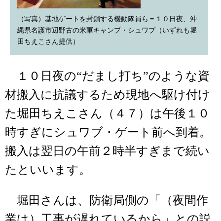
（写真）基地ゲートを封鎖する機動隊員ら＝１０日夜、沖
縄県名護市辺野古の米軍キャンプ・シュワブ（いずれも堀
田ちえこさん提供）
１０日夜の“だまし打ち”のような資
材搬入に抗議するため現地へ駆け付け
た堀田ちえこさん（４７）は午後１０
時すぎにシュワブ・ゲート前へ到着。
搬入は翌日の午前２時半すぎまで続い
たといいます。
堀田さんは、防衛局側の「（夜間作
業は）工事が遅れているから」との説