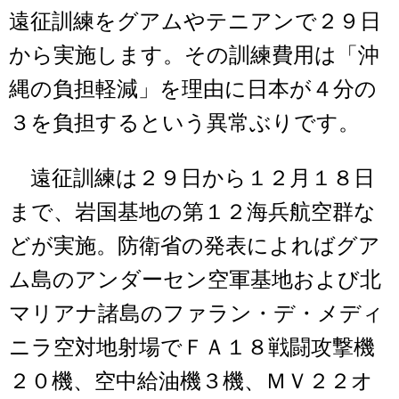
遠征訓練をグアムやテニアンで２９日
から実施します。その訓練費用は「沖
縄の負担軽減」を理由に日本が４分の
３を負担するという異常ぶりです。
遠征訓練は２９日から１２月１８日
まで、岩国基地の第１２海兵航空群な
どが実施。防衛省の発表によればグア
ム島のアンダーセン空軍基地および北
マリアナ諸島のファラン・デ・メディ
ニラ空対地射場でＦＡ１８戦闘攻撃機
２０機、空中給油機３機、ＭＶ２２オ