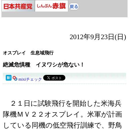
2012年9月23日(日)
オスプレイ 生息域飛行
絶滅危惧種 イヌワシが危ない！
mixiチェック
２１日に試験飛行を開始した米海兵
隊機ＭＶ２２オスプレイ。米軍が計画
している同機の低空飛行訓練で、野鳥