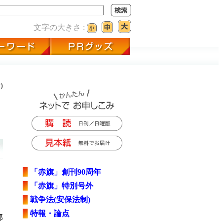
文字の大きさ :
)
「赤旗」創刊90周年
「赤旗」特別号外
戦争法(安保法制)
特報・論点
部