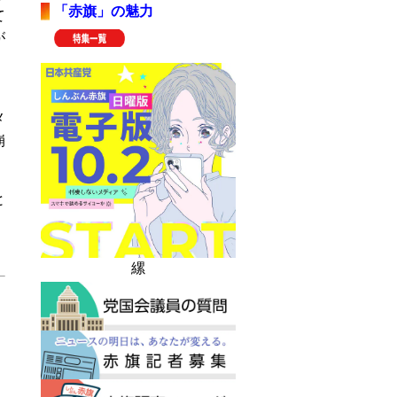
「赤旗」の魅力
て
が
メ
崩
と
縲