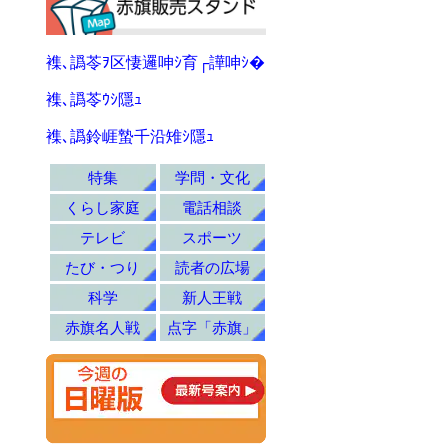
襍､譌苓ｦ区悽邏呻ｼ育┌譁呻ｼ�
襍､譌苓ｳｼ隱ｭ
襍､譌鈴崕蟄千沿雉ｼ隱ｭ
特集
学問・文化
くらし家庭
電話相談
テレビ
スポーツ
たび・つり
読者の広場
科学
新人王戦
赤旗名人戦
点字「赤旗」