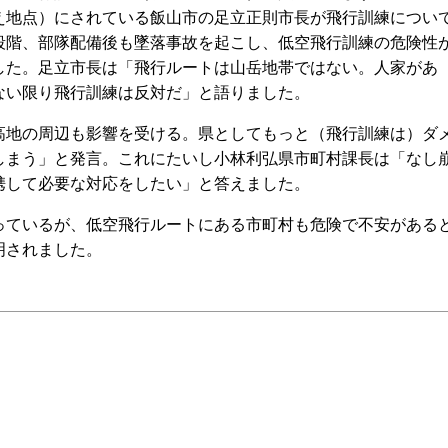
え地点）にされている飯山市の足立正則市長が飛行訓練につい
段階、部隊配備後も墜落事故を起こし、低空飛行訓練の危険性
した。足立市長は「飛行ルートは山岳地帯ではない。人家があ
ない限り飛行訓練は反対だ」と語りました。
地の周辺も影響を受ける。県としてもっと（飛行訓練は）ダ
しまう」と発言。これにたいし小林利弘県市町村課長は「なし
携して必要な対応をしたい」と答えました。
ているが、低空飛行ルートにある市町村も危険で不安がある
明されました。