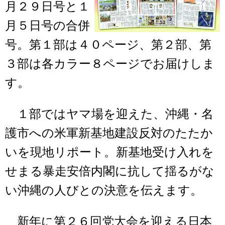
月２９日号と１
月５日号の合併
号。第１部は４０ページ、第２部、第
３部は各カラー８ページでお届けしま
す。
１部ではヤマ場を迎えた、沖縄・名
護市への米軍新基地建設反対のたたか
いを現地リポート。新基地受け入れを
せまる暴走安倍内閣に抗して揺るがな
い沖縄の人びとの決意を伝えます。
新年に第２６回党大会を迎える日本