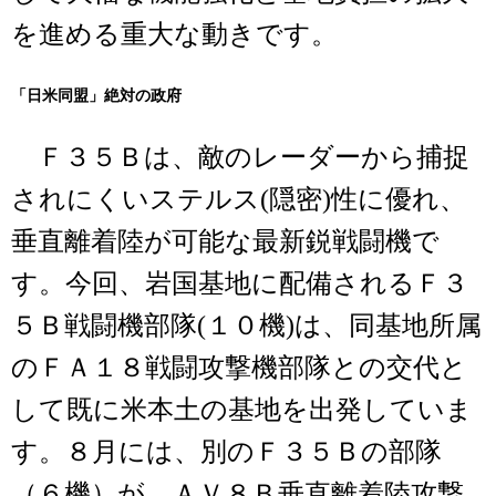
を進める重大な動きです。
「日米同盟」絶対の政府
Ｆ３５Ｂは、敵のレーダーから捕捉
されにくいステルス(隠密)性に優れ、
垂直離着陸が可能な最新鋭戦闘機で
す。今回、岩国基地に配備されるＦ３
５Ｂ戦闘機部隊(１０機)は、同基地所属
のＦＡ１８戦闘攻撃機部隊との交代と
して既に米本土の基地を出発していま
す。８月には、別のＦ３５Ｂの部隊
（６機）が、ＡＶ８Ｂ垂直離着陸攻撃