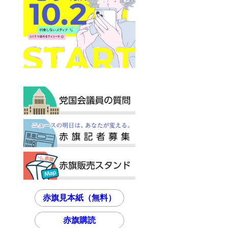
く
赤旗見本紙（無料）
赤旗購読