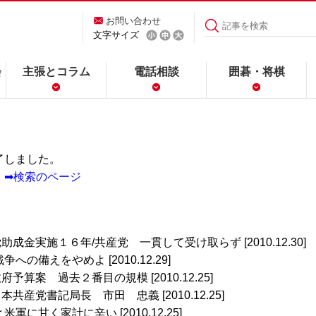
お問い合わせ
文字サイズ
会
主張とコラム
電話相談
囲碁・将棋
了しました。
。
➡検索のページ
党助成金実施１６年/共産党 一貫して受け取らず [2010.12.30]
の備えをやめよ [2010.12.29]
政府予算案 過去２番目の規模 [2010.12.25]
日本共産党書記局長 市田 忠義 [2010.12.25]
軍に甘く家計に辛い [2010.12.25]