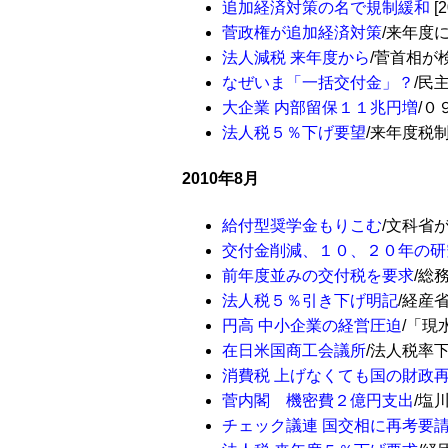
追加経済対策の名で規制緩和
[2
菅政権が追加経済対策
/来年度に法
法人減税 来年度から
/菅首相が検討
なぜいま「一括交付金」？
/民主
大企業 内部留保１１兆円増
/０
法人税５％下げ要望
/来年度税制「
2010年8月
給付型奨学金もりこむ
/文科省が概
交付金削減、１０、２０年の研
前年度並みの交付税を要求
/総務省
法人税５％引き下げ明記
/経産省
円高 中小企業の経営圧迫
/「現
在日米国商工会議所
/法人税率下
消費税 上げなくても国の財政
菅内閣 機密費２億円支出
/塩
チェック議連 国交相に再考要