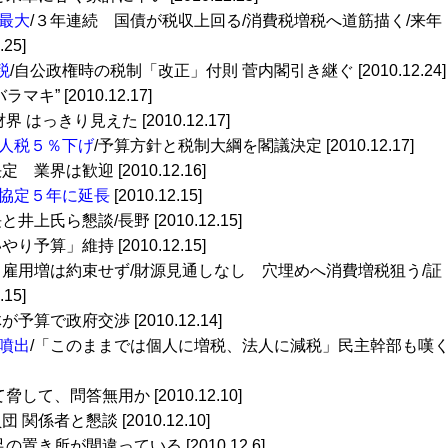
最大
/３年連続 国債が税収上回る/消費税増税へ道筋描く/来年
25]
税
/自公政権時の税制「改正」付則 菅内閣引き継ぐ [2010.12.24]
キ” [2010.12.17]
はっきり見えた [2010.12.17]
人税５％下げ
/予算方針と税制大綱を閣議決定 [2010.12.17]
 業界は歓迎 [2010.12.16]
協定５年に延長
[2010.12.15]
井上氏ら懇談/長野 [2010.12.15]
やり予算」維持 [2010.12.15]
 雇用増は約束せず/財源見通しなし 穴埋めへ消費増税狙う/証
15]
が予算で政府交渉 [2010.12.14]
噴出
/「このままでは個人に増税、法人に減税」民主幹部も嘆
て、問答無用か [2010.12.10]
 関係者と懇談 [2010.12.10]
置き所が間違っている [2010.12.6]