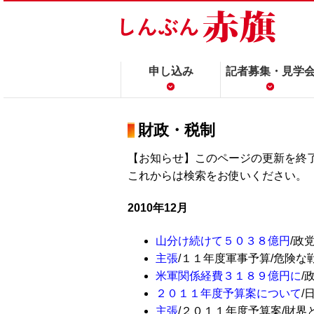
申し込み
記者募集・見学
財政・税制
【お知らせ】このページの更新を終
これからは検索をお使いください
2010年12月
山分け続けて５０３８億円
/政
主張
/１１年度軍事予算/危険な戦争へ
米軍関係経費３１８９億円に
/
２０１１年度予算案について
/
主張
/２０１１年度予算案/財界と米