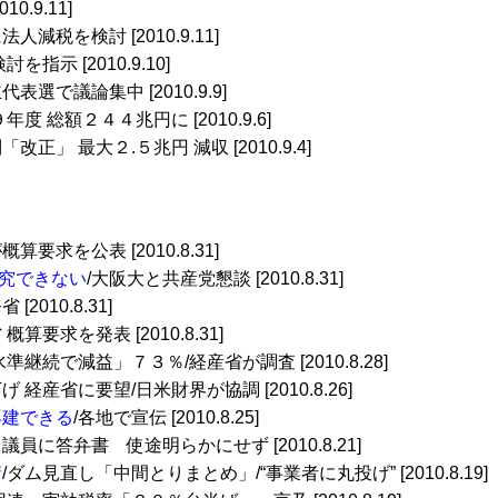
010.9.11]
人減税を検討 [2010.9.11]
を指示 [2010.9.10]
代表選で議論集中 [2010.9.9]
９年度 総額２４４兆円に [2010.9.6]
改正」 最大２.５兆円 減収 [2010.9.4]
算要求を公表 [2010.8.31]
究できない
/大阪大と共産党懇談 [2010.8.31]
 [2010.8.31]
 概算要求を発表 [2010.8.31]
水準継続で減益」７３％/経産省が調査 [2010.8.28]
げ 経産省に要望/日米財界が協調 [2010.8.26]
再建できる
/各地で宣伝 [2010.8.25]
川議員に答弁書 使途明らかにせず [2010.8.21]
請
/ダム見直し「中間とりまとめ」/“事業者に丸投げ” [2010.8.19]