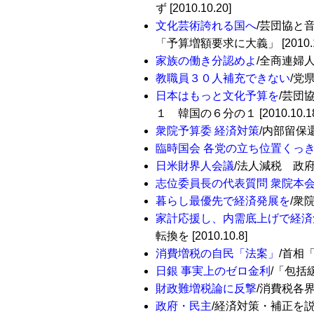
ず [2010.10.20]
文化芸術誇れる国へ
/芸団協と
「予算増額要求に大義」 [2010.10
家族の働き分認めよ
/全商連婦人部
教職員３０人補充できない
/党
日本はもっと文化予算を
/芸団
１ 韓国の６分の１ [2010.10.18
衆院予算委 経済対策
/内部留保還元
臨時国会 各党の立ち位置くっ
日米財界人会議
/法人減税 政府に
志位委員長の代表質問 衆院本
暮らし最優先で経済発展を
/衆
家計応援し、内需底上げで経済
転換を [2010.10.8]
消費増税の自民「法案」
/首相「
日銀 事実上のゼロ金利
/「包括緩
財政難増税論に反撃
/消費税各界連
政府・民主
/経済対策・補正を説明