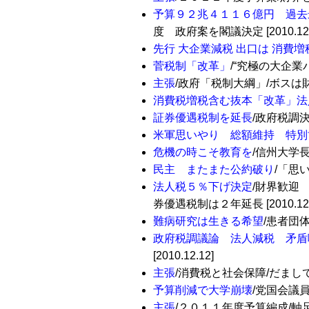
予算９２兆４１１６億円 過去
度 政府案を閣議決定 [2010.12.
先行 大企業減税 出口は 消費増
菅税制「改革」
/“究極の大企業バラマ
主張
/政府「税制大綱」/ボスは財界 
消費税増税含む抜本「改革」法
証券優遇税制を延長
/政府税調決定
米軍思いやり 総額維持 特別
危機の時こそ教育を
/信州大学長と
民主 またまた公約破り
/「思い
法人税５％下げ決定
/財界歓迎
券優遇税制は２年延長 [2010.12.
難病研究は生きる希望
/患者団体
政府税調議論 法人減税 矛盾
[2010.12.12]
主張
/消費税と社会保障/だまして脅し
予算削減で大学崩壊
/党国会議員団
主張
/２０１１年度予算編成/軸足の