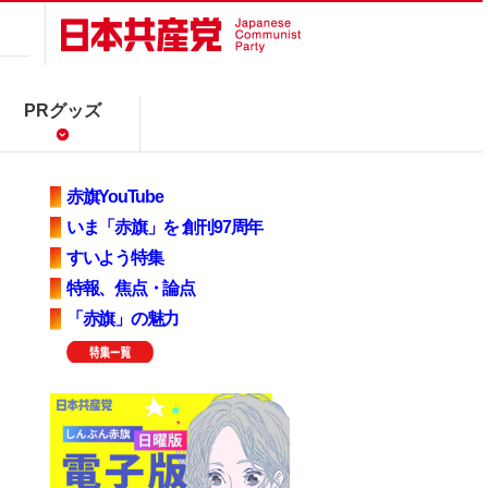
PRグッズ
赤旗YouTube
いま「赤旗」を 創刊97周年
すいよう特集
特報、焦点・論点
「赤旗」の魅力