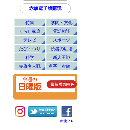
赤旗電子版購読
特集
学問・文化
くらし家庭
電話相談
テレビ
スポーツ
たび・つり
読者の広場
科学
新人王戦
赤旗名人戦
点字「赤旗」
赤旗ＰＲ