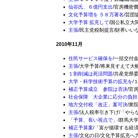
仙谷氏、６億円支出
/官房機密費 
文化予算増を ５８万署名
/芸団協
大学予算 拡充して
/国公私立大関
主張
/民主党税制提言/財界いいなりが
2010年11月
住民サービス確保を
/一括交付金の
主張
/大学予算/将来見すえて大幅な増
１割削減は死活問題
/共産党県委/
大学・科学技術予算の拡充を
/
補正予算成立 参院は否決
/官房
社会保障 大企業に応分の負担
地方交付税「改正」案可決
/衆院
主張
/法人税率引き下げ/「やらなくて
「予算、長い視点で」
/群馬大学
補正予算案
/「富が循環する経済」
主張
/文化の日/文化予算拡充へ力を合