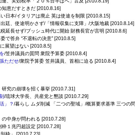
団連、実効税率「２０％台半ばへ」言及 [2010.8.19]
だすときだ [2010.8.16]
い日本/イタリアは廃止 英は使途を制限 [2010.8.15]
出廷、使途明かさず/「情報収集に支障」/大阪地裁 [2010.8.14]
税延長せず/ブッシュ時代に開始 財務長官が言明 [2010.8.6]
で答弁 “不退転の決意” [2010.8.5]
望はない [2010.8.5]
を
/笠井議員の質問 衆院予算委 [2010.8.4]
張ただせ
/衆院予算委 笠井議員、首相に迫る [2010.8.4]
究の崩壊を招く暴挙 [2010.7.31]
刻
/琉球大学長、共産党と懇談 [2010.7.29]
活」？
/暮らし ムダ削減 「二つの聖域」/概算要求基準 三つの
身が問われる [2010.7.28]
枠１兆円超設定 [2010.7.28]
」 [2010.7.23]