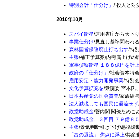
特別会計「仕分け」
/“役人と対決”
2010年10月
スパイ衛星
/運用省庁から天下り/
事業仕分け
/見直し基準問われる/紙
森林国営保険廃止打ち出す
/特別
主張
/補正予算案/内需底上げの戦略が
軍事偵察衛星 １８８億円を計
政府の「仕分け」
/社会資本特会を廃
雇用安定・能力開発事業
/特別会
文化予算拡充を
/衆院委 宮本氏、署
日本共産党の国会質問
/家族給与
法人減税しても国民に還流せず
政党助成金
/菅内閣 閣僚ためこみ 
政党助成金、３回目 ７９億８
主張
/景気判断引き下げ/悪循環断ち切
「富の還流」 焦点に浮上
/共産