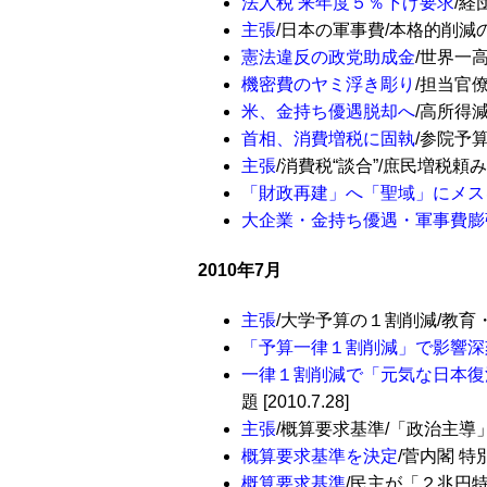
法人税 来年度５％下げ要求
/経
主張
/日本の軍事費/本格的削減の知恵
憲法違反の政党助成金
/世界一高
機密費のヤミ浮き彫り
/担当官僚
米、金持ち優遇脱却へ
/高所得減
首相、消費増税に固執
/参院予算委
主張
/消費税“談合”/庶民増税頼みに展
「財政再建」へ「聖域」にメス
大企業・金持ち優遇・軍事費膨
2010年7月
主張
/大学予算の１割削減/教育・研
「予算一律１割削減」で影響深
一律１割削減で「元気な日本復
題 [2010.7.28]
主張
/概算要求基準/「政治主導」の中
概算要求基準を決定
/菅内閣 特別
概算要求基準
/民主が「２兆円特別枠