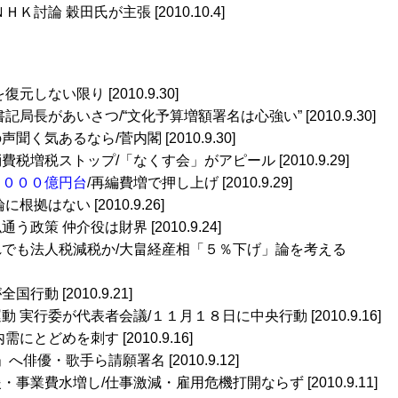
Ｋ討論 穀田氏が主張 [2010.10.4]
しない限り [2010.9.30]
書記局長があいさつ/“文化予算増額署名は心強い” [2010.9.30]
声聞く気あるなら/菅内閣 [2010.9.30]
消費税増税ストップ/「なくす会」がアピール [2010.9.29]
７０００億円台
/再編費増で押し上げ [2010.9.29]
拠はない [2010.9.26]
似通う政策 仲介役は財界 [2010.9.24]
れでも法人税減税か/大畠経産相「５％下げ」論を考える
国行動 [2010.9.21]
動 実行委が代表者会議/１１月１８日に中央行動 [2010.9.16]
とどめを刺す [2010.9.16]
」へ俳優・歌手ら請願署名 [2010.9.12]
・事業費水増し/仕事激減・雇用危機打開ならず [2010.9.11]