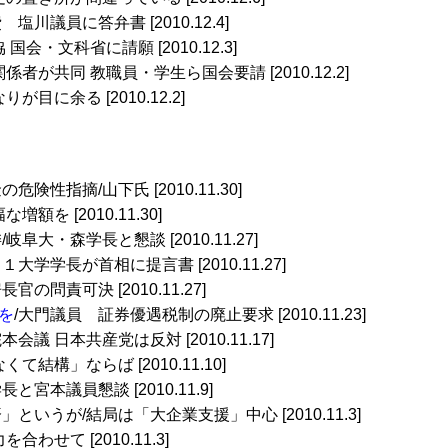
塩川議員に答弁書 [2010.12.4]
 国会・文科省に請願 [2010.12.3]
係者が共同 教職員・学生ら国会要請 [2010.12.2]
目に余る [2010.12.2]
危険性指摘/山下氏 [2010.11.30]
額を [2010.11.30]
岐阜大・森学長と懇談 [2010.11.27]
１１大学学長が首相に提言書 [2010.11.27]
長官の問責可決 [2010.11.27]
を
/大門議員 証券優遇税制の廃止要求 [2010.11.23]
本会議 日本共産党は反対 [2010.11.17]
結構」ならば [2010.11.10]
長と宮本議員懇談 [2010.11.9]
というが/結局は「大企業支援」中心 [2010.11.3]
わせて [2010.11.3]