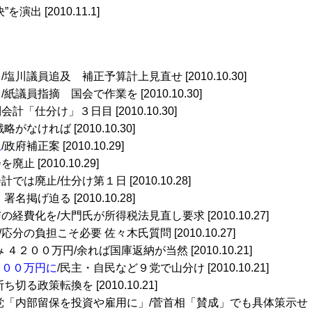
を演出 [2010.11.1]
塩川議員追及 補正予算計上見直せ [2010.10.30]
議員指摘 国会で作業を [2010.10.30]
会計「仕分け」３日目 [2010.10.30]
なければ [2010.10.30]
上
/政府補正案 [2010.10.29]
止 [2010.10.29]
計では廃止/仕分け第１日 [2010.10.28]
名掲げ迫る [2010.10.28]
の経費化を/大門氏が所得税法見直し要求 [2010.10.27]
/応分の負担こそ必要 佐々木氏質問 [2010.10.27]
４２００万円/余れば国庫返納が当然 [2010.10.21]
５００万円に
/民主・自民など９党で山分け [2010.10.21]
る政策転換を [2010.10.21]
党「内部留保を投資や雇用に」/菅首相「賛成」でも具体策示せ