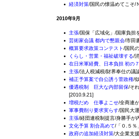
経済対策
/国民の懐温めてこそ/ＮＨ
2010年9月
主張
/国保「広域化」/国庫負担を復元
芸術家会議 都内で懇親会
/市田
概算要求政策コンテスト
/国民の
くらし・営業・福祉破壊する
/
在日米軍経費、日本負担 初の
主張
/法人税減税/財界奉仕の議論に根
補正予算案で自公誘う菅政権
/
優遇税制 巨大な内部留保
/そ
[2010.9.21]
増税だめ 仕事よこせ
/全商連が全
軍事費削り要求実らす
/国民大運
主張
/経団連税制提言/身勝手が内需に
文化予算 割合高めて
/「０.５％
政府の追加経済対策
/大企業支援