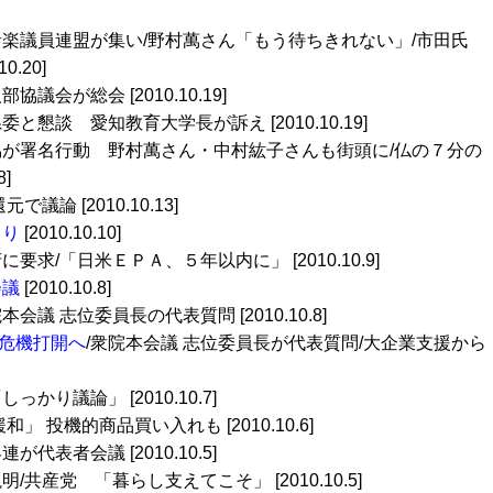
音楽議員連盟が集い/野村萬さん「もう待ちきれない」/市田氏
.20]
協議会が総会 [2010.10.19]
県委と懇談 愛知教育大学長が訴え [2010.10.19]
協が署名行動 野村萬さん・中村紘子さんも街頭に/仏の７分の
]
で議論 [2010.10.13]
きり
[2010.10.10]
要求/「日米ＥＰＡ、５年以内に」 [2010.10.9]
会議
[2010.10.8]
院本会議 志位委員長の代表質問 [2010.10.8]
危機打開へ
/衆院本会議 志位委員長が代表質問/大企業支援から
しっかり議論」 [2010.10.7]
和」 投機的商品買い入れも [2010.10.6]
が代表者会議 [2010.10.5]
/共産党 「暮らし支えてこそ」 [2010.10.5]