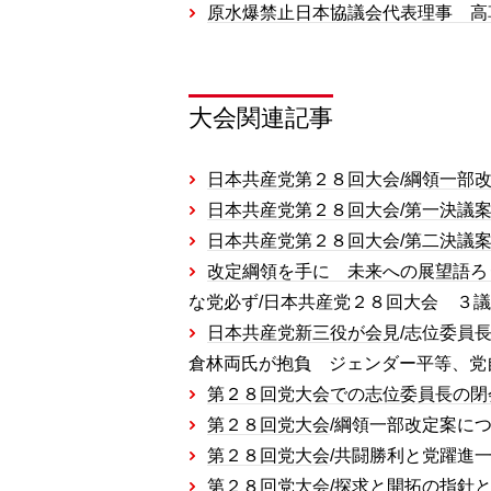
原水爆禁止日本協議会代表理事 高
大会関連記事
日本共産党第２８回大会/綱領一部改
日本共産党第２８回大会/第一決議
日本共産党第２８回大会/第二決議
改定綱領を手に 未来への展望語ろ
な党必ず/日本共産党２８回大会 ３議案採
日本共産党新三役が会見
/志位委員
倉林両氏が抱負 ジェンダー平等、党自身が
第２８回党大会での志位委員長の閉
第２８回党大会
/綱領一部改定案につい
第２８回党大会
/共闘勝利と党躍進一
第２８回党大会
/探求と開拓の指針と