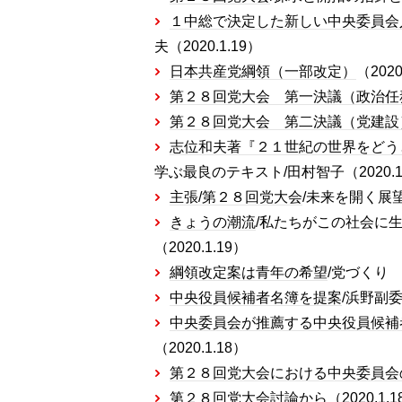
１中総で決定した新しい中央委員会
夫（2020.1.19）
日本共産党綱領（一部改定）
（2020
第２８回党大会 第一決議（政治任
第２８回党大会 第二決議（党建設
志位和夫著『２１世紀の世界をどう
学ぶ最良のテキスト/田村智子（2020.1
主張/第２８回党大会
/未来を開く展望
きょうの潮流
/私たちがこの社会に生
（2020.1.19）
綱領改定案は青年の希望
/党づくり 
中央役員候補者名簿を提案
/浜野副委
中央委員会が推薦する中央役員候補
（2020.1.18）
第２８回党大会における中央委員会
第２８回党大会討論から
（2020.1.