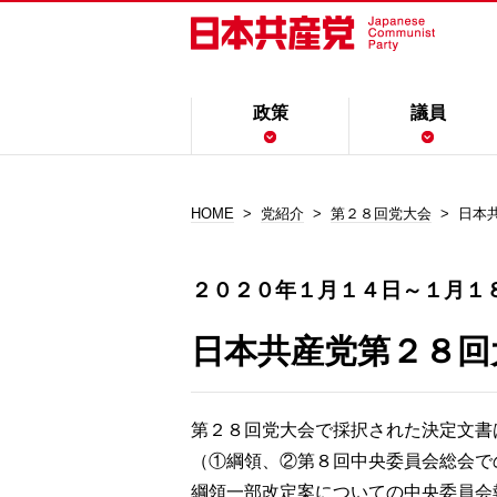
政策
議員
HOME
党紹介
第２８回党大会
日本共
２０２０年１月１４日～１月１
日本共産党第２８回
第２８回党大会で採択された決定文書
（①綱領、②第８回中央委員会総会で
綱領一部改定案についての中央委員会