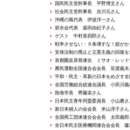
国民民主党幹事長 平野博文さん
社会民主党幹事長 吉川元さん
沖縄の風代表 伊波洋一さん
碧水会代表 嘉田由紀子さん
ゲスト 中村喜四郎さん
戦争させない・９条壊すな！総がか
安保法制の廃止と立憲主義の回復を
首都圏反原発連合 ミサオ・レッド
農民運動全国連合会会長 笹渡義夫
平和・民主・革新の日本をめざす全
全国労働組合総連合議長 小田川義
熱海市長 齊藤栄さん
日本民主青年同盟委員長 小山農さ
新日本婦人の会会長 米山淳子さん
全国商工団体連合会会長 太田義郎
全日本民主医療機関連合会会長 藤