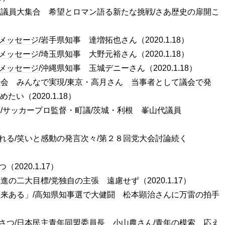
代議員大集合 希望とロマン語る新たな挑戦/さあ歴史の扉開こ
メッセージ
/岩手県知事 達増拓也さん（2020.1.18）
メッセージ
/埼玉県知事 大野元裕さん（2020.1.18）
メッセージ
/沖縄県知事 玉城デニーさん（2020.1.18）
社会 みんなで実現/東京・高月さん 当事者として議会で発
い（2020.1.18）
へ/サッカープロ監督・町議/茨城・利根 峯山代議員
れる
/笑いと感動の発言次々/第２８回党大会討論続く
つ
（2020.1.17）
進の二大目標/党独自の主張 遠慮せず（2020.1.17）
未来ある」/高知県知事選で大健闘 松本顕治さんに万雷の拍手
さつ
/日本民主青年同盟委員長 小山農さん/青年の模索 応え