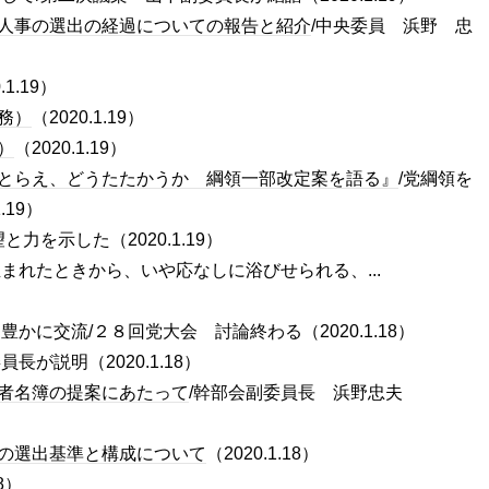
人事の選出の経過についての報告と紹介
/中央委員 浜野 忠
.1.19）
務）
（2020.1.19）
）
（2020.1.19）
とらえ、どうたたかうか 綱領一部改定案を語る』
/党綱領を
.19）
と力を示した（2020.1.19）
まれたときから、いや応なしに浴びせられる、...
豊かに交流/２８回党大会 討論終わる（2020.1.18）
員長が説明（2020.1.18）
者名簿の提案にあたって
/幹部会副委員長 浜野忠夫
の選出基準と構成について
（2020.1.18）
18）