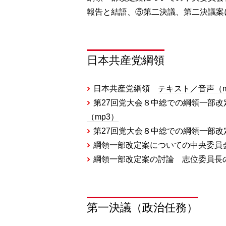
報告と結語、⑤第二決議、第二決議案
日本共産党綱領
日本共産党綱領
テキスト
／
音声（m
第27回党大会８中総での綱領一部
（mp3）
第27回党大会８中総での綱領一部
綱領一部改定案についての中央委
綱領一部改定案の討論 志位委員
第一決議（政治任務）