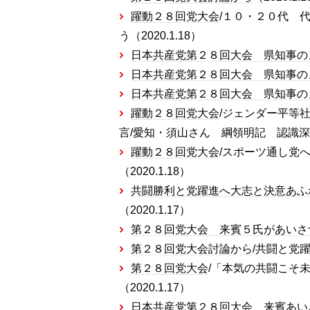
躍動２８回党大会
/１０・２０代 
う（2020.1.18）
日本共産党第２８回大会 県知事の
日本共産党第２８回大会 県知事の
日本共産党第２８回大会 県知事の
躍動２８回党大会
/ジェンダー平等
言/愛知・須山さん 綱領明記 認識深めた
躍動２８回党大会
/スポーツ通し党
（2020.1.18）
共闘勝利と党躍進へ大志と決意あふ
（2020.1.17）
第２８回党大会 来賓５氏があいさ
第２８回党大会討論から
/共闘と党躍
第２８回党大会
/「本気の共闘こそ
（2020.1.17）
日本共産党第２８回大会 来賓あい