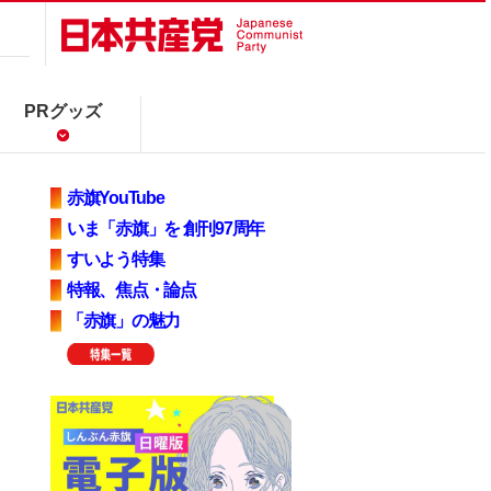
PRグッズ
赤旗YouTube
いま「赤旗」を 創刊97周年
すいよう特集
特報、焦点・論点
「赤旗」の魅力