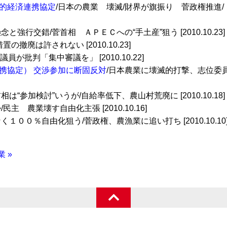
的経済連携協定
/日本の農業 壊滅/財界が旗振り 菅政権推進/
念と強行交錯/菅首相 ＡＰＥＣへの“手土産”狙う [2010.10.23]
の撤廃は許されない [2010.10.23]
員が批判「集中審議を」 [2010.10.22]
携協定） 交渉参加に断固反対
/日本農業に壊滅的打撃、志位委
首相は“参加検討”いうが/自給率低下、農山村荒廃に [2010.10.18]
主 農業壊す自由化主張 [2010.10.16]
く１００％自由化狙う/菅政権、農漁業に追い打ち [2010.10.10
 »