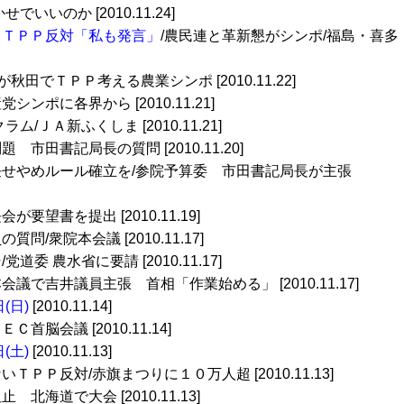
せでいいのか [2010.11.24]
 ＴＰＰ反対「私も発言」
/農民連と革新懇がシンポ/福島・喜多
が秋田でＴＰＰ考える農業シンポ [2010.11.22]
シンポに各界から [2010.11.21]
ム/ＪＡ新ふくしま [2010.11.21]
題 市田書記局長の質問 [2010.11.20]
任せやめルール確立を/参院予算委 市田書記局長が主張
会が要望書を提出 [2010.11.19]
質問/衆院本会議 [2010.11.17]
そ
/党道委 農水省に要請 [2010.11.17]
会議で吉井議員主張 首相「作業始める」 [2010.11.17]
(日)
[2010.11.14]
ＥＣ首脳会議 [2010.11.14]
(土)
[2010.11.13]
ＴＰＰ反対/赤旗まつりに１０万人超 [2010.11.13]
 北海道で大会 [2010.11.13]