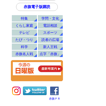
赤旗電子版購読
特集
学問・文化
くらし家庭
電話相談
テレビ
スポーツ
たび・つり
読者の広場
科学
新人王戦
赤旗名人戦
点字「赤旗」
赤旗ＰＲ