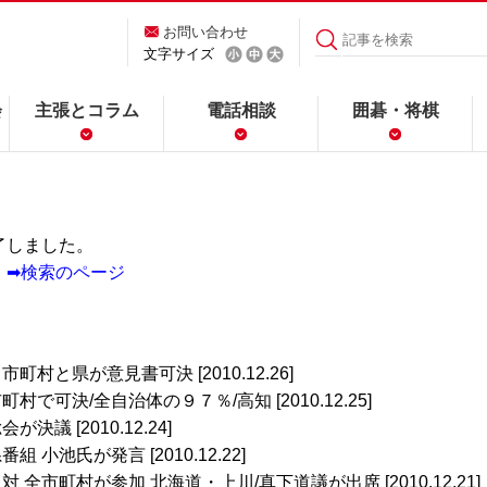
お問い合わせ
文字サイズ
会
主張とコラム
電話相談
囲碁・将棋
了しました。
。
➡検索のページ
市町村と県が意見書可決 [2010.12.26]
町村で可決/全自治体の９７％/高知 [2010.12.25]
が決議 [2010.12.24]
組 小池氏が発言 [2010.12.22]
対 全市町村が参加 北海道・上川/真下道議が出席 [2010.12.21]