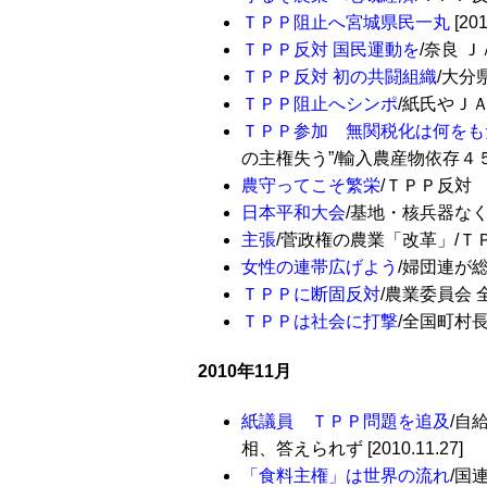
ＴＰＰ阻止へ宮城県民一丸
[201
ＴＰＰ反対 国民運動を
/奈良 Ｊ
ＴＰＰ反対 初の共闘組織
/大分県
ＴＰＰ阻止へシンポ
/紙氏やＪＡ常
ＴＰＰ参加 無関税化は何をも
の主権失う”/輸入農産物依存４５％・
農守ってこそ繁栄
/ＴＰＰ反対 Ｊ
日本平和大会
/基地・核兵器なくせ 
主張
/菅政権の農業「改革」/ＴＰＰ
女性の連帯広げよう
/婦団連が総
ＴＰＰに断固反対
/農業委員会 全
ＴＰＰは社会に打撃
/全国町村長大
2010年11月
紙議員 ＴＰＰ問題を追及
/自
相、答えられず [2010.11.27]
「食料主権」は世界の流れ
/国連