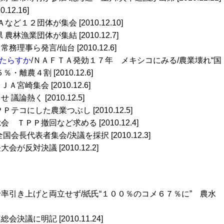
0.12.16]
Ａなど１２団体が集会 [2010.12.10]
 農林漁業団体が集結 [2010.12.7]
務理事ら発言/仙台 [2010.12.6]
たらすか
/ＮＡＦＴＡ発効１７年 メキシコにみる/農業壊れ“国
離農４割 [2010.12.6]
Ａ宮崎集会 [2010.12.6]
議論熱く [2010.12.5]
テコにした農業つぶし [2010.12.5]
会 ＴＰＰ撤回など求める [2010.12.4]
国会長代表者集会/決議を採択 [2010.12.3]
会が反対決議 [2010.12.2]
給率引き上げと両立せず/紙氏“１００％のコメ６７％に” 農水
総会決議に明記 [2010.11.24]