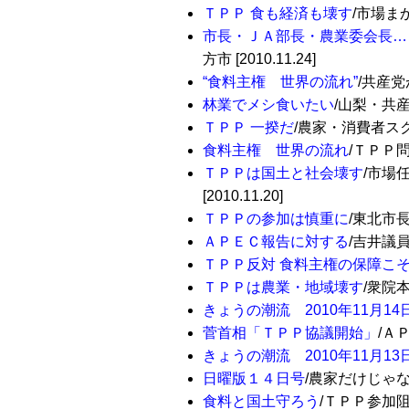
ＴＰＰ 食も経済も壊す
/市場まか
市長・ＪＡ部長・農業委会長…
方市 [2010.11.24]
“食料主権 世界の流れ”
/共産党
林業でメシ食いたい
/山梨・共産党
ＴＰＰ 一揆だ
/農家・消費者スクラ
食料主権 世界の流れ
/ＴＰＰ問
ＴＰＰは国土と社会壊す
/市場
[2010.11.20]
ＴＰＰの参加は慎重に
/東北市長
ＡＰＥＣ報告に対する
/吉井議員の
ＴＰＰ反対 食料主権の保障こ
ＴＰＰは農業・地域壊す
/衆院本
きょうの潮流 2010年11月14日
菅首相「ＴＰＰ協議開始」
/ＡＰ
きょうの潮流 2010年11月13日
日曜版１４日号
/農家だけじゃない
食料と国土守ろう
/ＴＰＰ参加阻止