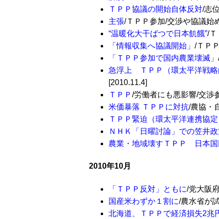
ＴＰＰ協議の開始自体反対
/志位
主張
/ＴＰＰ参加/交渉や協議始めるべ
“温暖化大干ばつで日本飢餓”
/Ｔ
「情報収集へ協議開始」
/ＴＰＰ
「ＴＰＰ参加で国内農業壊滅」
急浮上 ＴＰＰ（環太平洋戦略
[2010.11.4]
ＴＰＰ
/労働者にも悪影響/交渉参加
米価暴落 ＴＰＰに対抗
/農協・
ＴＰＰ緊迫（環太平洋連携協定
ＮＨＫ「日曜討論」での笠井政
農業・地域壊すＴＰＰ 日本国
2010年10月
「ＴＰＰ反対」ともに
/党大阪府
国産米わずか１割に
/農水省が試
北海道、ＴＰＰで経済損失2兆