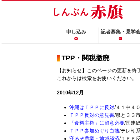
申し込み
記者募集・見学
TPP・関税撤廃
【お知らせ】このページの更新を終
これからは検索をお使いください
2010年12月
沖縄はＴＰＰに反対
/４１中４０
ＴＰＰ反対の意見書
/県と３３市
「食料主権」に留意必要
/国連総会
ＴＰＰ参加めぐり白熱
/テレ朝系番
守るぞ農業・地域経済
/ＴＰＰ反