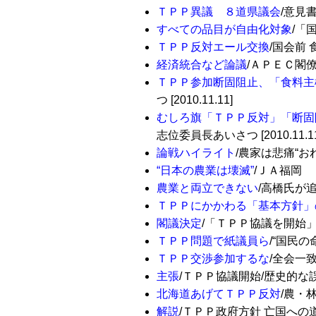
ＴＰＰ異議 ８道県議会
/意見書可
すべての品目が自由化対象
/「
ＴＰＰ反対エール交換
/国会前 
経済統合など論議
/ＡＰＥＣ閣僚会議
ＴＰＰ参加断固阻止、「食料主
つ [2010.11.11]
むしろ旗「ＴＰＰ反対」「断固
志位委員長あいさつ [2010.11.11
論戦ハイライト
/農家は悲痛“おれ
“日本の農業は壊滅”
/ＪＡ福岡 Ｔ
農業と両立できない
/高橋氏が追
ＴＰＰにかかわる「基本方針」
閣議決定
/「ＴＰＰ協議を開始」/
ＴＰＰ問題で紙議員ら
/“国民の
ＴＰＰ交渉参加するな
/全会一致
主張
/ＴＰＰ協議開始/歴史的な誤りを
北海道あげてＴＰＰ反対
/農・
解説
/ＴＰＰ政府方針 亡国への道 [2