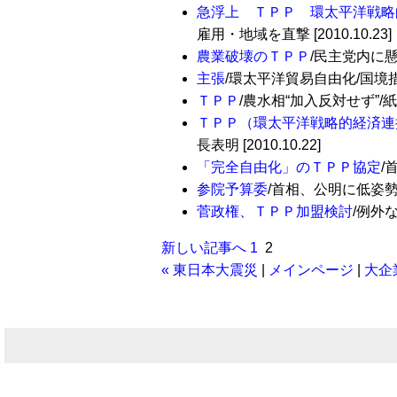
急浮上 ＴＰＰ 環太平洋戦略
雇用・地域を直撃 [2010.10.23]
農業破壊のＴＰＰ
/民主党内に懸
主張
/環太平洋貿易自由化/国境措置
ＴＰＰ
/農水相“加入反対せず”/紙議
ＴＰＰ（環太平洋戦略的経済連
長表明 [2010.10.22]
「完全自由化」のＴＰＰ協定
/
参院予算委
/首相、公明に低姿勢/民
菅政権、ＴＰＰ加盟検討
/例外な
新しい記事へ
1
2
« 東日本大震災
|
メインページ
|
大企業