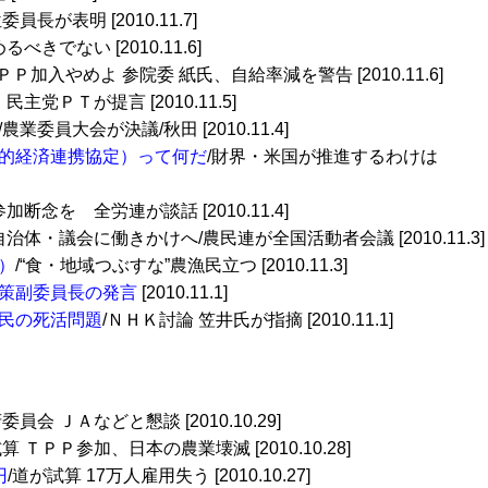
委員長が表明 [2010.11.7]
きでない [2010.11.6]
ＰＰ加入やめよ 参院委 紙氏、自給率減を警告 [2010.11.6]
 民主党ＰＴが提言 [2010.11.5]
/農業委員大会が決議/秋田 [2010.11.4]
的経済連携協定）って何だ
/財界・米国が推進するわけは
断念を 全労連が談話 [2010.11.4]
自治体・議会に働きかけへ/農民連が全国活動者会議 [2010.11.3]
）
/“食・地域つぶすな”農漁民立つ [2010.11.3]
策副委員長の発言
[2010.11.1]
民の死活問題
/ＮＨＫ討論 笠井氏が指摘 [2010.11.1]
委員会 ＪＡなどと懇談 [2010.10.29]
算 ＴＰＰ参加、日本の農業壊滅 [2010.10.28]
円
/道が試算 17万人雇用失う [2010.10.27]