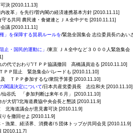
決 [2010.11.13]
国内改革」を先行/菅内閣の経済連携基本方針 [2010.11.11]
食守る共同 農民連・食健連とＪＡ全中デモ [2010.11.11]
 [2010.11.11]
権」を保障する貿易ルールを
/緊急全国集会 志位委員長のあい
阻止・国民的運動に」
/東京 ＪＡ全中など３０００人緊急集会
]
の代でおわり”/ＴＰＰ協議撤回 高橋議員迫る [2010.11.10]
ＰＰ阻止 緊急集会/パレードも [2010.11.10]
及 ＴＰＰ参加するな/衆院予算委 [2010.11.10]
の閣議決定について
/日本共産党委員長 志位和夫 [2010.11.10]
仙谷氏 「参加判断は来年６月」 [2010.11.10]
命が大切”/北海道農協中央会長と懇談 [2010.11.9]
 北海道議会が意見書可決 [2010.11.9]
撤回せよ [2010.11.9]
林・漁業、経済界、消費者/５団体トップが共同会見 [2010.11.9]
010.11.7]