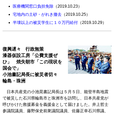
医療機関窓口負担免除
（2019.10.23）
宅地内の土砂・がれき撤去
（2019.10.25）
半壊以上の被災学生に１０万円給付
（2019.10.29）
復興遅々 行政無策
漆器仮設工房「公費支援ぜ
ひ」 焼失朝市「この現状を
国会で」
小池書記局長に被災者切々
輪島・珠洲
日本共産党の小池晃書記局長は５月５日、能登半島地震
で被災した石川県輪島市と珠洲市を訪問し、日本共産党が
呼びかけた救援募金を義援金として届けました。井上哲士
参議院議員、藤野保史前衆議院議員、佐藤正幸石川県議、