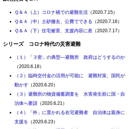
Ｑ＆Ａ（上）コロナ禍での避難生活
（2020.7.15）
Ｑ＆Ａ（中）土砂撤去、公費でできる
（2020.7.16）
Ｑ＆Ａ（下）住宅被害、支援内容に差
（2020.7.17）
シリーズ コロナ時代の災害避難
（１）「３密」の典型―避難所 政府はどうするのか
（2020.6.18）
（２）臨時交付金の活用が可能に 避難対策、国民が
動かす
（2020.6.20）
（３）避難所の物資備蓄調査を 水害発生前に国・自
治体へ要請
（2020.6.21）
（４）「外」に置かれる在宅避難者 自治体は親身に
支援を
（2020.6.23）