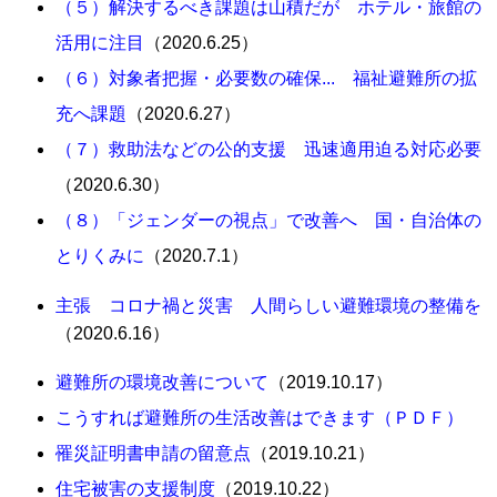
（５）解決するべき課題は山積だが ホテル・旅館の
活用に注目
（2020.6.25）
（６）対象者把握・必要数の確保... 福祉避難所の拡
充へ課題
（2020.6.27）
（７）救助法などの公的支援 迅速適用迫る対応必要
（2020.6.30）
（８）「ジェンダーの視点」で改善へ 国・自治体の
とりくみに
（2020.7.1）
主張 コロナ禍と災害 人間らしい避難環境の整備を
（2020.6.16）
避難所の環境改善について
（2019.10.17）
こうすれば避難所の生活改善はできます（ＰＤＦ）
罹災証明書申請の留意点
（2019.10.21）
住宅被害の支援制度
（2019.10.22）