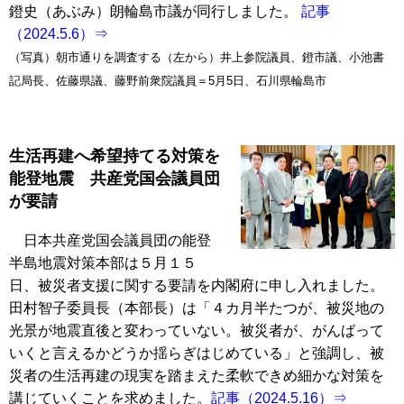
鐙史（あぶみ）朗輪島市議が同行しました。
記事
（2024.5.6）⇒
（写真）朝市通りを調査する（左から）井上参院議員、鐙市議、小池書
記局長、佐藤県議、藤野前衆院議員＝5月5日、石川県輪島市
生活再建へ希望持てる対策を
能登地震 共産党国会議員団
が要請
日本共産党国会議員団の能登
半島地震対策本部は５月１５
日、被災者支援に関する要請を内閣府に申し入れました。
田村智子委員長（本部長）は「４カ月半たつが、被災地の
光景が地震直後と変わっていない。被災者が、がんばって
いくと言えるかどうか揺らぎはじめている」と強調し、被
災者の生活再建の現実を踏まえた柔軟できめ細かな対策を
講じていくことを求めました。
記事（2024.5.16）⇒