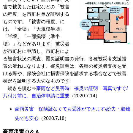
害で被災した住宅などの「被害
の程度」を市町村長が証明する
ものです。「被害の程度」に
は、「全壊」「大規模半壊」
「半壊」「一部損壊（準半
壊）」などがあります。被災者
が市町村に申請し、市町村によ
る被害状況の調査、罹災証明書の発行、各種被災者支援措
置の流れになります。罹災証明は、各種の被災者支援を受
ける際や、保険会社に損害保険を請求する場合などで被害
状況を証明する大切なものです。
続きを読む⇒
豪雨など災害時 罹災の証明 写真ですぐ/
片付け前に、自治体申請に重要
（2020.7.14）
豪雨災害 保険証なくても受診ができます/紛失・避難
先でも安心
（2020.7.18）
豪雨災害Ｑ＆Ａ