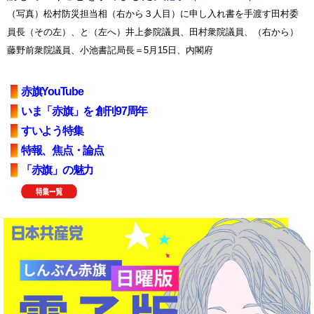
（写真）松村防災担当相（右から３人目）に申し入れ書を手渡す田村委
員長（その左）、と（左へ）井上参院議員、田村衆院議員、（右から）
藤野前衆院議員、小池書記局長＝5月15日、内閣府
赤旗YouTube
いま「赤旗」を 創刊97周年
すいよう特集
特報、焦点・論点
「赤旗」の魅力