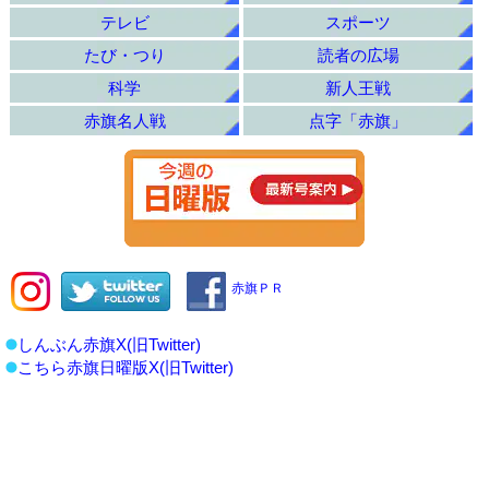
テレビ
スポーツ
たび・つり
読者の広場
科学
新人王戦
赤旗名人戦
点字「赤旗」
赤旗ＰＲ
しんぶん赤旗X(旧Twitter)
こちら赤旗日曜版X(旧Twitter)