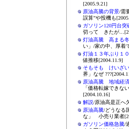
[2005.9.21]
原油高騰の背景
/需
誤算”や投機も[2005.7
ガソリン120円台突
切って きたが…[2005
灯油高騰 高まる
い」/家の中、厚着で耐え
灯油１３年ぶり１
値推移[2004.11.9]
そもそも けいざ
界」なぜ ???[2004.11
原油高騰 地域経
「価格転嫁できない
[2004.10.16]
解説
/原油高是正へ欠け
原油高騰
/どうなる
な」 小売り業者[2004
ガソリン価格急騰