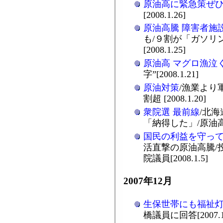
原油高に緊急策ぜ
[2008.1.26]
原油高騰 障害者施
も/９割が「ガソリ
[2008.1.25]
原油高 マグロ漁泣
字”[2008.1.21]
原油対策
/漁業より
割超 [2008.1.20]
衆院選 最前線
/北
「納得した」/原油高騰 
国民の利益を守っ
活直撃の原油高騰/
院議員[2008.1.5]
2007年12月
生保世帯にも福祉
橋議員に回答[2007.12