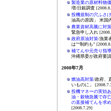
製造業の原材料物
増/日銀調査 [2008.8.
投機規制の穴ふさ
油高の原因」 米国内に批
農業資材高騰に対
緊急申し入れ [2008.8
政府原油対策
/漁業
は”“制約も” [2008.8.
補てんや元売り指
沖縄県委が政府要請 [20
2008年7月
燃油高対策
/政府、
いものに」 [2008.7.3
投機マネーの実効
油・穀物急騰で存
の直接補てんを求
[2008.7.29]