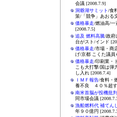
会議 [2008.7.9]
洞爺湖サミット
/食
策/「競争」あおる文言も
価格暴走
/燃油高/
[2008.7.5]
追及 燃料高騰
/政
台がスト/インド [2008
価格暴走
/市場・商
げ/京都 こくた議員ら調査
価格暴走
/印刷業・
こも大打撃/国は弾
し入れ [2008.7.4]
ＩＭＦ報告
/食料・
養不良 ４０％超す恐れ 
南米首脳が投機批
同市場会議 [2008.7.
漁船燃料代 補てん
年９０億円 [2008.7.