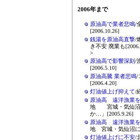
2006年まで
原油高で業者悲鳴
[2006.10.26]
銭湯を原油高直撃
き不安 廃業も[2006.6
>
原油高で影響深刻
[2006.5.10]
原油高騰 業者悲鳴
[2006.4.20]
灯油値上げ抑えて
/
原油高 遠洋漁業
地 宮城・気仙沼
か…」[2005.9.26]
原油高 遠洋漁業
地 宮城・気仙沼にみる[
灯油値上げに不安