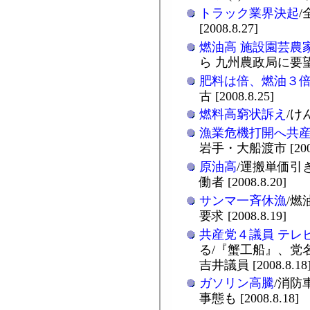
トラック業界決起
[2008.8.27]
燃油高 施設園芸農
ら 九州農政局に要望 [2
肥料は倍、燃油３
古 [2008.8.25]
燃料高窮状訴え
/け
漁業危機打開へ共
岩手・大船渡市 [2008.
原油高
/運搬単価引
働者 [2008.8.20]
サンマ一斉休漁
/燃
要求 [2008.8.19]
共産党４議員 テレ
る/『蟹工船』、党
吉井議員 [2008.8.18
ガソリン高騰
/消防
事態も [2008.8.18]