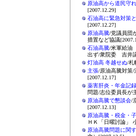
原油高から道民守
[2007.12.29]
石油高に緊急対策
[2007.12.27]
原油高騰
/党議員団
措置など協議[2007.12
石油高騰
/米軍給油
出ず/衆院委 吉井議員
灯油高 冬越せぬ
/札
主張
/原油高騰対策
[2007.12.17]
薬害肝炎・年金記
問題/志位委員長が主張[2
原油高騰で懇談会
/
[2007.12.13]
原油高騰・税金・
ＨＫ「日曜討論」 小池政
原油高騰問題に関