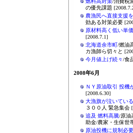
燃料高対策
/消費税
の優先課題 [2008.7.
農漁民へ直接支援
効ある対策必要 [2008
原材料高く低い単
[2008.7.1]
北海道余市町
/燃油
カ漁師ら切々と [2008
今月値上げ続々
/食
2008年6月
ＮＹ原油取引 投機
[2008.6.30]
大漁旗が泣いてい
３００人 緊急集会 [200
追及 燃料高騰
/原
助金/農家・生保世帯など
原油投機に規制必