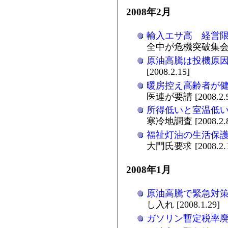
2008年2月
輸入エサ高 経営
全中が危機突破集会 [20
原油高騰は投機原
[2008.2.15]
暖房控え高齢者が
医連が要請 [2008.2.
所得低いと室温低
寒冷地調査 [2008.2.
福祉灯油の生活保
大門氏要求 [2008.2.
2008年1月
原油高騰で緊急対
し入れ [2008.1.29]
ガソリン暫定税率