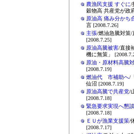
農漁民支援 すぐに
穀物高 共産党が政府要請 
原油高 痛み分かち
言 [2008.7.26]
主張
/燃油急騰対策
[2008.7.25]
原油高騰被害
/直接
機に無策」 [2008.7.2
原油・原材料高騰
[2008.7.19]
燃油代 市補助へ
仙沼 [2008.7.19]
原油高騰で共産党
/
[2008.7.18]
緊急要求実現へ懇
[2008.7.18]
ＥＵが漁業支援策
[2008.7.17]