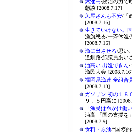
燃油高
/政治の力で
懇談 [2008.7.17]
魚屋さんも不安
/「
[2008.7.16]
生きていけない。
漁旗怒る/一斉休漁
[2008.7.16]
漁に出させろ
/思い
道釧路/紙議員あいさつ [
油高い 出漁できん
漁民大会 [2008.7.16
福岡県漁連 全組合
[2008.7.13]
ガソリン 初の１８
９．５円高に [2008.7
「漁民は命かけ働
油高 「国の支援を
[2008.7.9]
食料・原油
/“国際