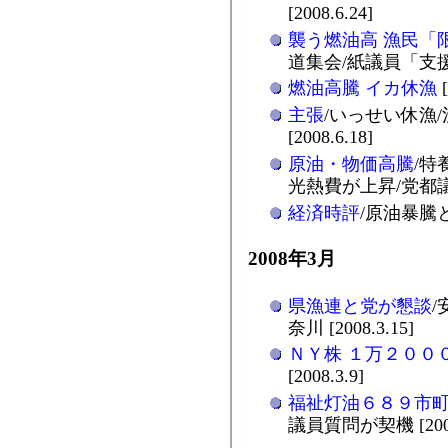
[2008.6.24]
襲う燃油高 漁民「
道集会/紙議員「支援策へ
燃油高騰 イカ休漁
[
主張
/いっせい休漁
[2008.6.18]
原油・物価高騰
/特
光熱費が上昇/党都議団調
経済時評
/原油暴騰と米
2008年3月
県漁連と党が懇談
奈川 [2008.3.15]
ＮＹ株 １万２００
[2008.3.9]
福祉灯油６８９市
議員質問が契機 [2008