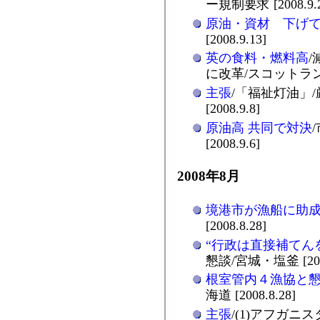
ー規制要求 [2008.9.2
原油・資材 下げ
[2008.9.13]
英の食料・燃料高
に改革/スコットランド [
主張
/「福祉灯油」
[2008.9.8]
原油高 共同で対決
[2008.9.6]
2008年8月
境港市が漁船に助
[2008.8.28]
“行政は直接補てん
懇談/宮城・塩釜 [2008
根室管内４漁協と
海道 [2008.8.28]
主張
/(1)アフガニスタ