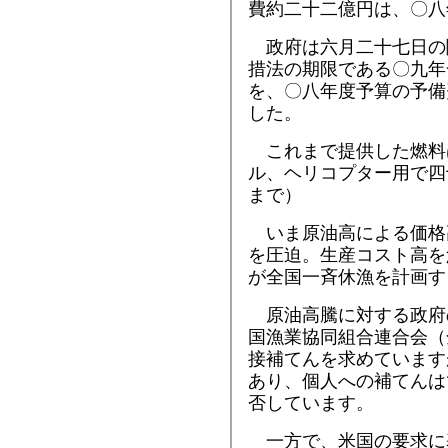
費約二十二億円は、〇八
政府は六月二十七日の
措法の期限である〇九年
を、〇八年度予算の予備
した。
これまで提供した燃料
ル、ヘリコプター用で四
まで）
いま原油高による価格
を圧迫。生産コスト高を
が全国一斉休漁を計画す
原油高騰に対する政府
国漁業協同組合連合会（
接補てんを求めています
あり、個人への補てんは
否しています。
一方で、米国の要求に