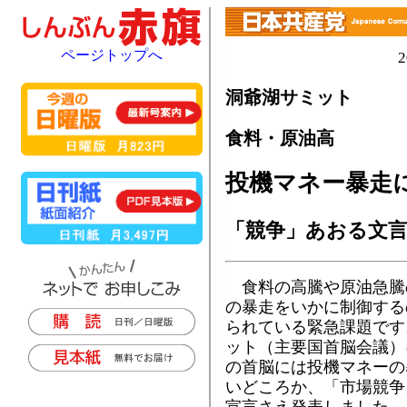
ページトップへ
洞爺湖サミット
食料・原油高
投機マネー暴走
「競争」あおる文
食料の高騰や原油急騰
の暴走をいかに制御する
られている緊急課題です
ット（主要国首脳会議）
の首脳には投機マネーの
いどころか、「市場競争