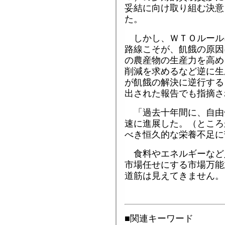
妥結に向け取り組む決意
た。
しかし、ＷＴＯルール
路線こそが、飢餓の原因
の農産物の生産力を高め
削減を求めるなど逆に生
が飢餓の解決に逆行する
出された報告でも指摘さ
「過去十年間に、自由
速に進展した。（ところ
べき恒久的な栄養不足に
食料やエネルギーなど
市場任せにする市場万能
道筋は見えてきません。
■関連キーワード