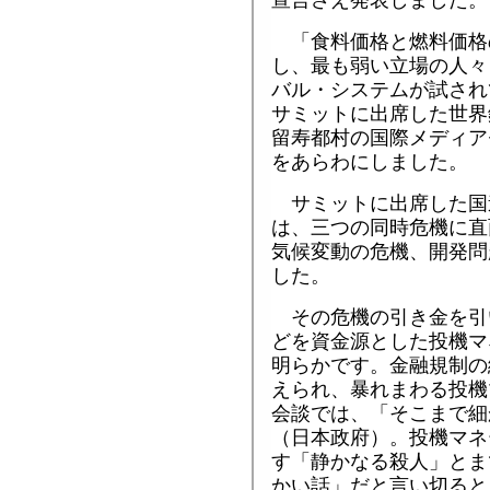
宣言さえ発表しました。
「食料価格と燃料価格
し、最も弱い立場の人々
バル・システムが試され
サミットに出席した世界
留寿都村の国際メディア
をあらわにしました。
サミットに出席した国
は、三つの同時危機に直
気候変動の危機、開発問
した。
その危機の引き金を引
どを資金源とした投機マ
明らかです。金融規制の
えられ、暴れまわる投機
会談では、「そこまで細
（日本政府）。投機マネ
す「静かなる殺人」とま
かい話」だと言い切ると