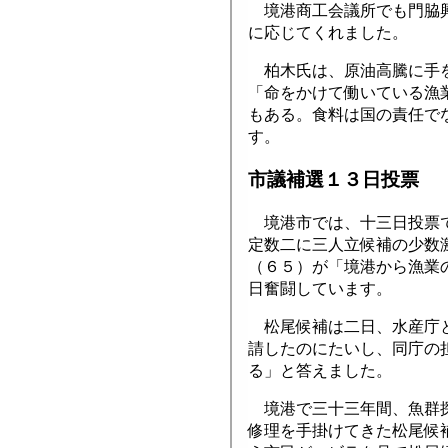
境港商工会議所でも門脇興
に応じてくれました。
柏木氏は、原油高騰に手を
「命をかけて働いている漁
もある。食料は国の責任で
す。
市議補選１３日投票
境港市では、十三日投票で
定数二に三人立候補の少数
（６５）が「境港から漁業
日奮闘しています。
松尾候補は二日、水産庁と
請したのにたいし、同庁の
る」と答えました。
境港で三十三年間、魚群探
修理を手掛けてきた松尾候