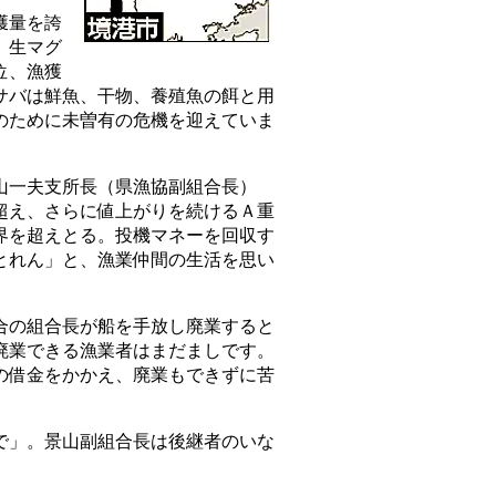
獲量を誇
。生マグ
位、漁獲
サバは鮮魚、干物、養殖魚の餌と用
のために未曽有の危機を迎えていま
一夫支所長（県漁協副組合長）
超え、さらに値上がりを続けるＡ重
界を超えとる。投機マネーを回収す
とれん」と、漁業仲間の生活を思い
の組合長が船を手放し廃業すると
廃業できる漁業者はまだましです。
の借金をかかえ、廃業もできずに苦
」。景山副組合長は後継者のいな