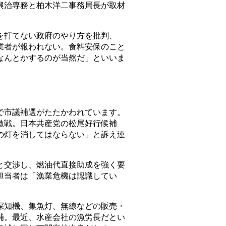
治専務と柏木洋二事務局長が取材
打てない政府のやり方を批判、
業者が報われない。食料安保のこと
なんとかするのが当然だ」といいま
市議補選がたたかわれています。
激戦。日本共産党の松尾好行候補
の灯を消してはならない」と訴え連
交渉し、燃油代直接助成を強く要
担当者は「漁業危機は認識してい
知機、集魚灯、無線などの販売・
補。最近、水産会社の漁労長だとい