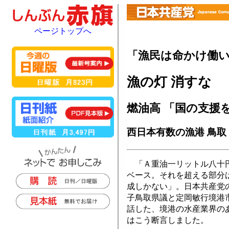
ページトップへ
「漁民は命かけ働
漁の灯 消すな
燃油高 「国の支援
西日本有数の漁港 鳥取
「Ａ重油一リットル八十
ベース。それを超える部分
成しかない」。日本共産党
子鳥取県議と定岡敏行境港
話した、境港の水産業界の
はこう断言しました。