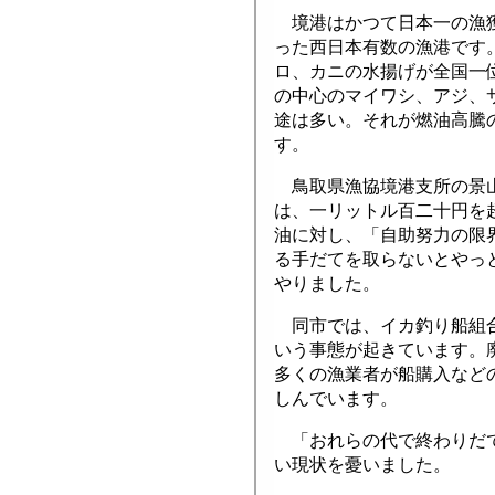
境港はかつて日本一の漁
った西日本有数の漁港です
ロ、カニの水揚げが全国一
の中心のマイワシ、アジ、
途は多い。それが燃油高騰
す。
鳥取県漁協境港支所の景山
は、一リットル百二十円を
油に対し、「自助努力の限
る手だてを取らないとやっ
やりました。
同市では、イカ釣り船組合
いう事態が起きています。
多くの漁業者が船購入など
しんでいます。
「おれらの代で終わりだで
い現状を憂いました。