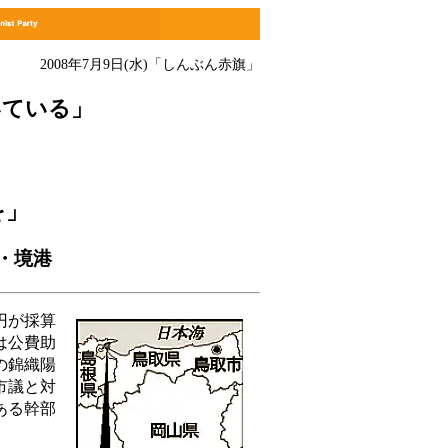
2008年7月9日(水)
「しんぶん赤旗」
いている」
を」
・境港
円が採算
は公費助
の錦織陽
市議と対
ある幹部