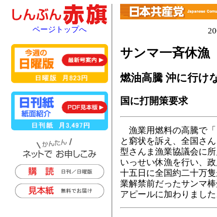
ページトップへ
2
サンマ一斉休漁
燃油高騰 沖に行け
国に打開策要求
漁業用燃料の高騰で「
と窮状を訴え、全国さん
型さんま漁業協議会に所
いっせい休漁を行い、政
十五日に全国約二十万隻
業解禁前だったサンマ棒
アピールに加わりました