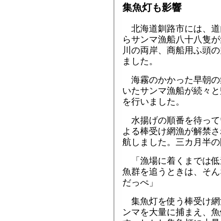
集魚灯も影響
北海道釧路市には、道
らサンマ漁船八十八隻が
川の両岸、商船用ふ頭の
ました。
海霧のかかった早朝の
いたサンマ漁船が続々と
を行いました。
水揚げの順番を待って
よる棒受け網漁が解禁さ
航しました。三カ月半の
「漁場に着くまでは低
魚群を追うときは、そん
だっぺ」
集魚灯を使う棒受け網
ンマを大量に捕まえ、魚