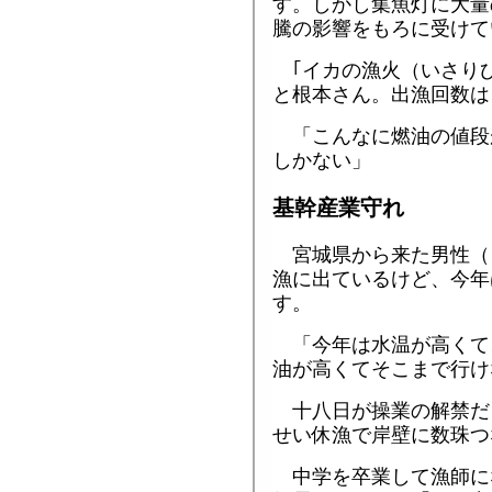
す。しかし集魚灯に大量
騰の影響をもろに受けて
｢イカの漁火（いさりび
と根本さん。出漁回数は
「こんなに燃油の値段
しかない」
基幹産業守れ
宮城県から来た男性（
漁に出ているけど、今年
す。
「今年は水温が高くて
油が高くてそこまで行け
十八日が操業の解禁だ
せい休漁で岸壁に数珠つ
中学を卒業して漁師に