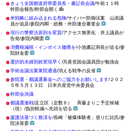
きょう全国都道府県委員長・書記長会議
/午前１１時
幹部会報告/幹部会開く
米戦略に組み込まれる危険
/サイバー防御法案 山添議
員が追及/参院内閣・総務・外防連合審査会
現行の警察法原則を変質
/アクセス無害化 井上議員が
告発/参院内閣委
消費税減税・インボイス撤廃を
/小池書記局長が迫る/参
院財金委
選択的夫婦別姓実現早く
/共産党国会議員団が勉強会
学術会議法案衆院通過
/消える戦争の反省
参院選・都議選募金へのご協力をお願いします
/２０２
５年５月１３日 日本共産党中央委員会
幹部会決議
都議選激戦
/足立区（定数６） 斉藤まりこ予定候補
（現）/負担軽減へ先頭を切る
援護法基づく救済を
/長崎「被爆体験者」巡り仁比氏/参
院決算委