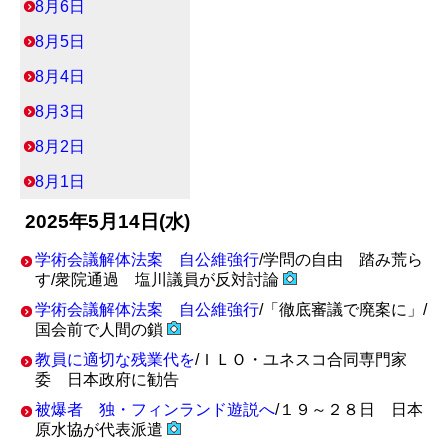
8月6日
8月5日
8月4日
8月3日
8月2日
8月1日
2025年5月14日(水)
学術会議解体法案 自公維強行
/学問の自由 踏み荒ら
す/衆院通過 塩川議員が反対討論
学術会議解体法案 自公維強行
/「徹底審議で廃案に」/
国会前で人間の鎖
教員に適切な残業代を
/ＩＬＯ・ユネスコ合同専門家
委 日本政府に勧告
被爆者 独・フィンランド遊説へ
/１９～２８日 日本
原水協が代表派遣