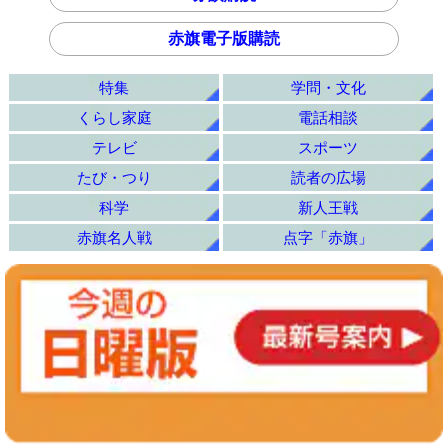
赤旗電子版購読
特集
学問・文化
くらし家庭
電話相談
テレビ
スポーツ
たび・つり
読者の広場
科学
新人王戦
赤旗名人戦
点字「赤旗」