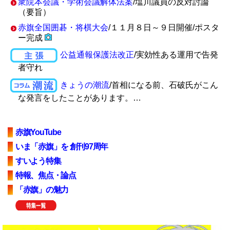
衆院本会議・学術会議解体法案
/塩川議員の反対討論
（要旨）
赤旗全国囲碁・将棋大会
/１１月８日～９日開催/ポスタ
ー完成
公益通報保護法改正
/実効性ある運用で告発
者守れ
きょうの潮流
/首相になる前、石破氏がこん
な発言をしたことがあります。…
赤旗YouTube
いま「赤旗」を 創刊97周年
すいよう特集
特報、焦点・論点
「赤旗」の魅力