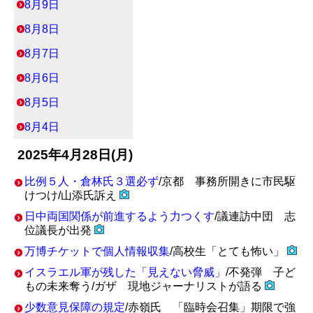
8月9日
8月8日
8月7日
8月6日
8月5日
8月4日
2025年4月28日(月)
比例５人・倉林氏３選必ず
/京都 事務所開きに市民駆
けつけ/山添氏訴え
日中両国関係が前進するよう力つくす
/議連訪中団 志
位議長が出発
万博チケットで個人情報収集
/高校生「とても怖い」
イスラエル軍が残した「見えない脅威」
/不発弾 子ど
もの未来奪う/ガザ 現地ジャーナリストが語る
少数意見保障の規定
/赤嶺氏 「臨時会召集」期限で強