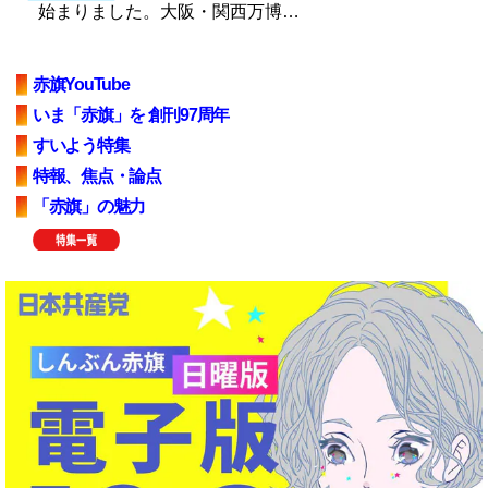
始まりました。大阪・関西万博…
赤旗YouTube
いま「赤旗」を 創刊97周年
すいよう特集
特報、焦点・論点
「赤旗」の魅力