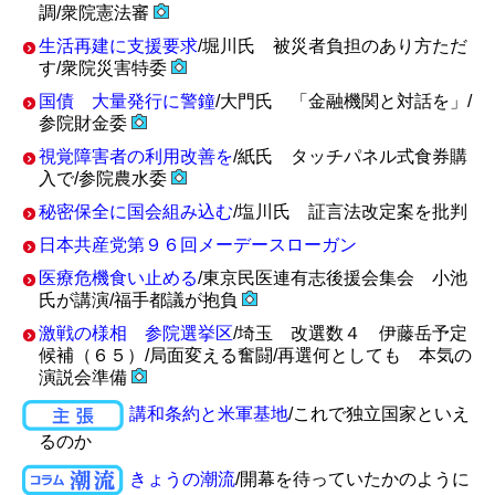
調/衆院憲法審
生活再建に支援要求
/堀川氏 被災者負担のあり方ただ
す/衆院災害特委
国債 大量発行に警鐘
/大門氏 「金融機関と対話を」/
参院財金委
視覚障害者の利用改善を
/紙氏 タッチパネル式食券購
入で/参院農水委
秘密保全に国会組み込む
/塩川氏 証言法改定案を批判
日本共産党第９６回メーデースローガン
医療危機食い止める
/東京民医連有志後援会集会 小池
氏が講演/福手都議が抱負
激戦の様相 参院選挙区
/埼玉 改選数４ 伊藤岳予定
候補（６５）/局面変える奮闘/再選何としても 本気の
演説会準備
講和条約と米軍基地
/これで独立国家といえ
るのか
きょうの潮流
/開幕を待っていたかのように