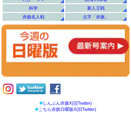
科学
新人王戦
赤旗名人戦
点字「赤旗」
しんぶん赤旗X(旧Twitter)
こちら赤旗日曜版X(旧Twitter)