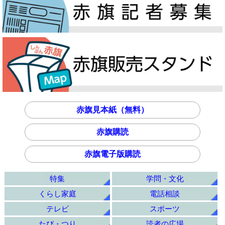
赤旗見本紙（無料）
赤旗購読
赤旗電子版購読
特集
学問・文化
くらし家庭
電話相談
テレビ
スポーツ
たび・つり
読者の広場