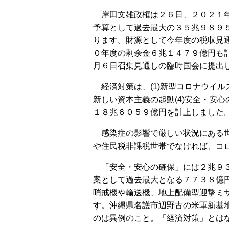
岸田文雄政権は２６日、２０２１年
予算として過去最大の３５兆９８９
ります。財源として今年度の税収見
０年度の剰余金６兆１４７９億円も
月６日召集見通しの臨時国会に提出
経済対策は、(1)新型コロナウイルス
新しい資本主義の起動(4)安全・安
１８兆６０５９億円を計上しました
感染症の影響で厳しい状況にある世
や住民税非課税世帯でなければ、コ
「安全・安心の確保」には２兆９３
案として過去最大となる７７３８億
哨戒機や輸送機、地上配備型迎撃ミ
す。沖縄県名護市辺野古の米軍新基
のは異例のこと。「経済対策」とは