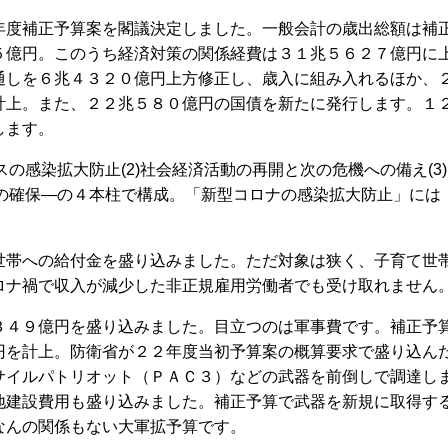
度補正予算案を閣議決定しました。一般会計の歳出総額は補
５億円。このうち経済対策の関係経費は３１兆５６２７億円に
通しを６兆４３２０億円上方修正し、歳入に組み入れるほか、
計上。また、２２兆５８０億円の国債を新たに発行します。１
します。
の感染拡大防止(2)社会経済活動の再開と次の危機への備え(3)
心の確保―の４本柱で構成。「新型コロナの感染拡大防止」には
。
帯への給付金を盛り込みました。ただ対象は狭く、子育て世
ロナ禍で収入が減少した非正規雇用労働者でも受け取れません
４９億円を盛り込みました。目立つのは軍事費です。補正予
円を計上。防衛省が２２年度当初予算案の概算要求で盛り込ん
サイルパトリオット（ＰＡＣ３）などの武器を前倒しで調達し
地建設費用も盛り込みました。補正予算で武器を新規に取得す
なんの関係もない大軍拡予算です。