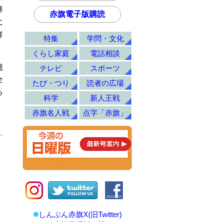
導
赤旗電子版購読
に
鮮
特集
学問・文化
くらし家庭
電話相談
億
テレビ
スポーツ
全
たび・つり
読者の広場
る
科学
新人王戦
赤旗名人戦
点字「赤旗」
しんぶん赤旗X(旧Twitter)