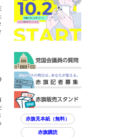
正
上
２
２
帯
。
算
だ
ま
赤旗見本紙（無料）
る
赤旗購読