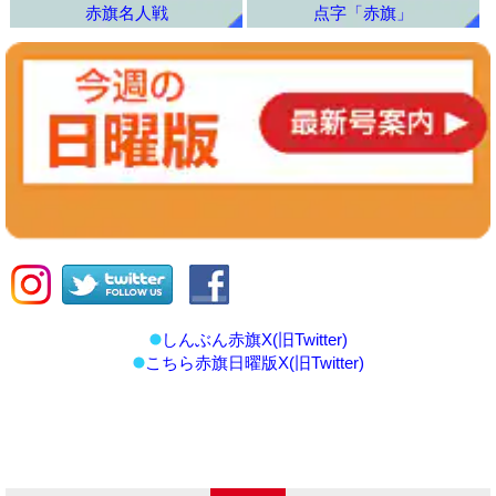
赤旗名人戦
点字「赤旗」
しんぶん赤旗X(旧Twitter)
こちら赤旗日曜版X(旧Twitter)