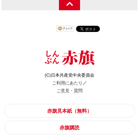
(C)日本共産党中央委員会
ご利用にあたり
／
ご意見・質問
赤旗見本紙（無料）
赤旗購読