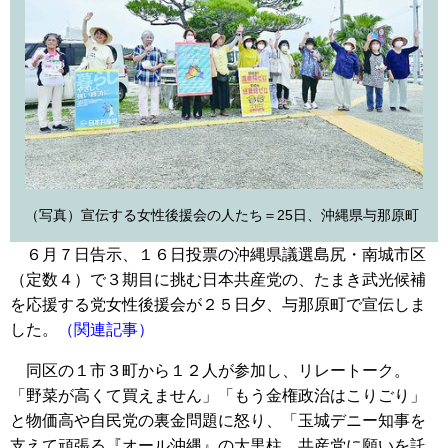
（写真）宣伝する女性後援会の人たち＝25日、沖縄県与那原町
６月７日告示、１６日投票の沖縄県議選島尻・南城市区
（定数４）で３期目に挑む日本共産党の、たまき武光候補
を応援する党女性後援会が２５日夕、与那原町で宣伝しま
した。
（関連記事）
同区の１市３町から１２人が参加し、リレートーク。
「野菜が高くて買えません」「もう金権政治はこりごり」
と物価高や自民党の裏金問題に怒り、「玉城デニー知事を
支えて頑張る『オール沖縄』の大黒柱、共産党に願いを託