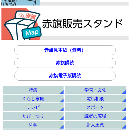
赤旗見本紙（無料）
赤旗購読
赤旗電子版購読
特集
学問・文化
くらし家庭
電話相談
テレビ
スポーツ
たび・つり
読者の広場
科学
新人王戦