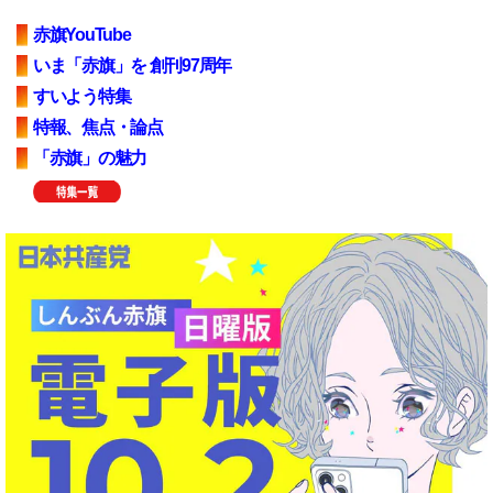
赤旗YouTube
いま「赤旗」を 創刊97周年
すいよう特集
特報、焦点・論点
「赤旗」の魅力