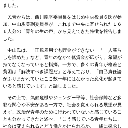
ました。
民青からは、西川龍平委員長をはじめ中央役員６氏が参
加。中山歩美副委員長が、これまで中央に寄せられた１６
６人分の「青年の生の声」から見えてきた特徴を報告しま
した。
中山氏は、「正規雇用でも貯金ができない」「一人暮ら
しを諦めた」など、青年のなかで低賃金が広がり、希望が
持てなくなっていると指摘。一方で、多くの青年が格差と
貧困は「解決すべき課題だ」と考えており、「自己責任論
がふりまかれていたここ数十年にはなかった変化が起きて
いると感じています」と話しました。
その上で、気候危機やジェンダー平等、社会保障など多
彩な関心や不安がある一方で、社会を変えられる展望が見
えず、政治が青年のために行われていないと感じているこ
とも分かってきたと述べ、「こう感じている青年たちに、
社会は変えられるとどう働きかけられるか、一緒に探求し