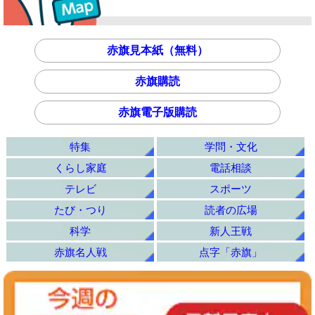
赤旗見本紙（無料）
赤旗購読
赤旗電子版購読
特集
学問・文化
くらし家庭
電話相談
テレビ
スポーツ
たび・つり
読者の広場
科学
新人王戦
赤旗名人戦
点字「赤旗」