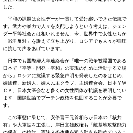
した。
平和の課題は女性デーが一貫して受け継いできた伝統で
す。武力や暴力で人々を支配しようという考えは、ジェン
ダー平等社会とは相いれません。今、世界中で女性たちが
「戦争反対」を訴えて立ち上がり、ロシアでも人々が弾圧
に抗して声をあげています。
日本でも国際婦人年連絡会が「唯一の戦争被爆国である
日本で『平等・開発・平和』の実現のために活動する立場
から」ロシアに抗議する緊急声明を発表したのをはじめ、
婦団連、新婦人、婦人民主クラブ、主婦連合会、日本ＹＷ
ＣＡ、日本女医会など多くの女性団体が抗議を表明してい
ます。国際世論でプーチン政権を包囲することが必要で
す。
この事態に乗じて、安倍晋三元首相らが日本の「核共
有」や大軍拡を主張し、岸田文雄政権も「敵基地攻撃能力
の保有」の検討、憲法９条改悪を狙う動きを強めているこ