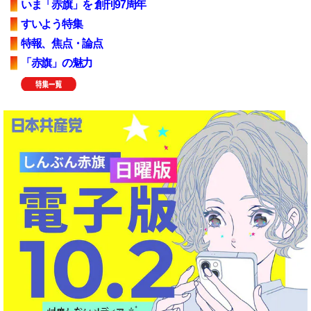
いま「赤旗」を 創刊97周年
すいよう特集
特報、焦点・論点
「赤旗」の魅力