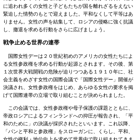
に追われ多くの女性と子どもたちが国を離れざるをえない
緊迫した情勢のもとで迎えました。平和なくして平等はあ
りません。女性の声を結集して、ロシアの侵略に強く抗議
し、撤退を求める行動をさらに広げましょう。
戦争止める世界の連帯
国際女性デーは２０世紀初めのアメリカの女性たちによ
る女性参政権を求める行動が起源とされます。その後、第
１次世界大戦開戦の危険が迫りつつある１９１０年に、社
会主義をめざす女性の国際会議で「国際女性デー」開催が
決議され、女性参政権をはじめ、あらゆる女性の要求を掲
げて国際連帯の立場で取り組むことが決められました。
この会議では、女性参政権や母子保護の課題とともに、
帝政ロシアによるフィンランドへの抑圧が報告され、「平
和のために」の決議が採択されたといいます。これ以降、
「パンと平和と参政権」をスローガンに、くらし、平和、
女性の権利・地位向上を求めて世界中で取り組まれてきま