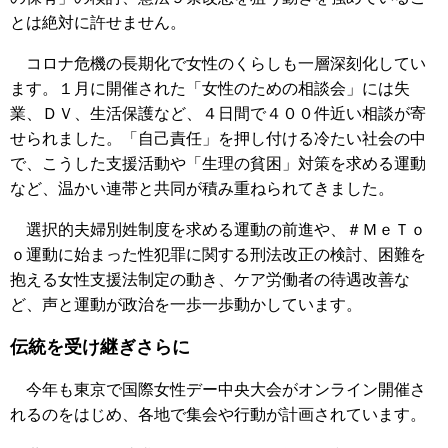
とは絶対に許せません。
コロナ危機の長期化で女性のくらしも一層深刻化してい
ます。１月に開催された「女性のための相談会」には失
業、ＤＶ、生活保護など、４日間で４００件近い相談が寄
せられました。「自己責任」を押し付ける冷たい社会の中
で、こうした支援活動や「生理の貧困」対策を求める運動
など、温かい連帯と共同が積み重ねられてきました。
選択的夫婦別姓制度を求める運動の前進や、＃ＭｅＴｏ
ｏ運動に始まった性犯罪に関する刑法改正の検討、困難を
抱える女性支援法制定の動き、ケア労働者の待遇改善な
ど、声と運動が政治を一歩一歩動かしています。
伝統を受け継ぎさらに
今年も東京で国際女性デー中央大会がオンライン開催さ
れるのをはじめ、各地で集会や行動が計画されています。