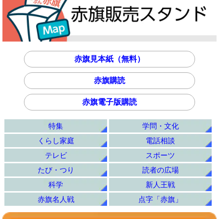
赤旗見本紙（無料）
赤旗購読
赤旗電子版購読
特集
学問・文化
くらし家庭
電話相談
テレビ
スポーツ
たび・つり
読者の広場
科学
新人王戦
赤旗名人戦
点字「赤旗」