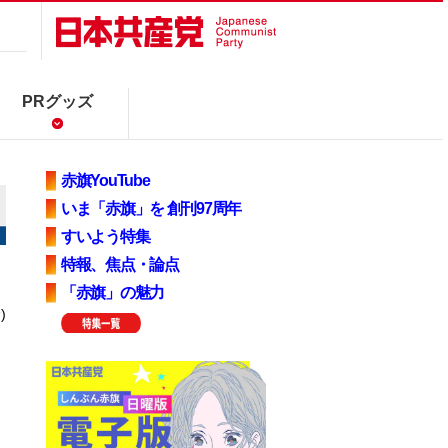
PRグッズ
赤旗YouTube
いま「赤旗」を 創刊97周年
すいよう特集
特報、焦点・論点
「赤旗」の魅力
)