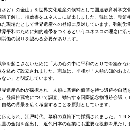
さど）の金山」を世界文化遺産の候補として国連教育科学文
閣議了解し、推薦書をユネスコに提出しました。韓国は、朝鮮
れた現場だとして世界遺産への登録に反対しています。強制労
世界平和のために知的連帯をつくるというユネスコの理念に沿
制労働の誤りを認める必要があります。
争を起こさないために「人の心の中に平和のとりでを築かな
意を込めて設立されました。憲章は、平和が「人類の知的およ
らない」と明記しています。
界遺産条約が採択され、人類に普遍的価値を持つ遺跡や自然
た。登録推薦物について調査、勧告する国際記念物遺跡会議（
、自然の背景を広く考慮することを原則としています。
伝えられ、江戸時代、幕府の直轄下で採掘されました。１９
大量の金銀を産出し、近代日本の産業にも重要な役割を果たし