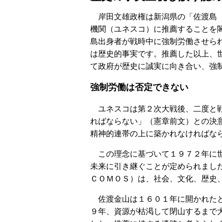
岸田文雄政権は新潟県の「佐渡島（
機関（ユネスコ）に推薦することを
島出身者が戦時中に強制労働させら
は歴史的事実です。推薦した以上、
て政府が歴史に誠実に向き合い、強
強制労働は否定できない
ユネスコは第２次大戦後、二度と戦
ればならない」（憲章前文）との決
精神的連帯の上に築かれなければな
この理念に基づいて１９７２年に世
未来に引き継ぐことが定められまし
ＣＯＭＯＳ）は、社会、文化、歴史
佐渡金山は１６０１年に開かれたと
９年、資源が枯渇して閉山するまで