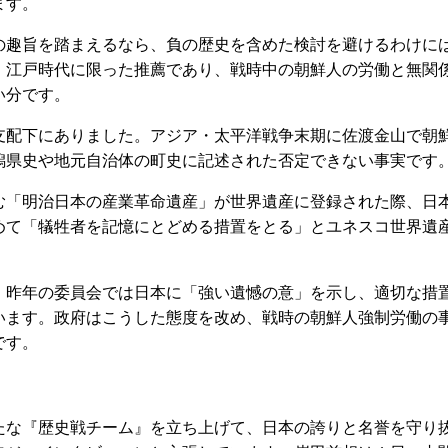
ます。
趣旨を踏まえるなら、負の歴史を含めた検討を避けるわけに
、江戸時代に限った推薦であり、戦時中の朝鮮人の労働と無関
い分です。
配下にありました。アジア・太平洋戦争末期に佐渡金山で朝
潟県史や地元自治体の町史に記述された否定できない事実です
「明治日本の産業革命遺産」が世界遺産に登録された際、日
めて「犠牲者を記憶にとどめる措置をとる」とユネスコ世界遺
昨年の委員会では日本に「強い遺憾の意」を示し、適切な措
います。政府はこうした態度を改め、戦時の朝鮮人強制労働の
です。
な『歴史戦チーム』を立ち上げて、日本の誇りと名誉を守り