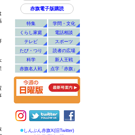
赤旗電子版購読
は
係
特集
学問・文化
くらし家庭
電話相談
鮮
テレビ
スポーツ
。
たび・つり
読者の広場
科学
新人王戦
本
産
赤旗名人戦
点字「赤旗」
置
事
抜
しんぶん赤旗X(旧Twitter)