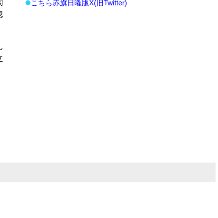
閣
こちら赤旗日曜版X(旧Twitter)
認
ん
立