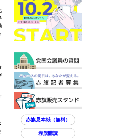
化
半
働
っ
け
び
を
Ｉ
赤旗見本紙（無料）
８
ま
赤旗購読