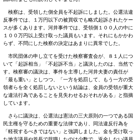
検察は、受領した側全員を不起訴にしました。公選法違
反事件では、１万円以下の被買収でも略式起訴されたケー
スが多くあります。河井事件では、受領側１００人の中に
１００万円以上受け取った議員もいます。それにもかかわ
らず、不問にした検察の決定はあまりに異常でした。
市民団体の申し立てを受けた検察審査会が、８１人につ
いて「起訴相当」「不起訴不当」と議決したのは、当然で
す。検察審の議決は、事件を主導した河井夫妻の責任が
「最も重い」としつつ、「一方を処罰して、もう一方の受
領者らを全く処罰しないという結論は、金員の受領が重大
な違法行為であることを見失わせるおそれがある」と指摘
しています。
さらに議決は、公選法は憲法の三大原則の一つである国
民主権を守るための重要な法律であり、同法違反行為を
「軽視するべきではない」と強調しました。金を受け取っ
た地方議員や首長で辞職したのは少数で、返金しない議員