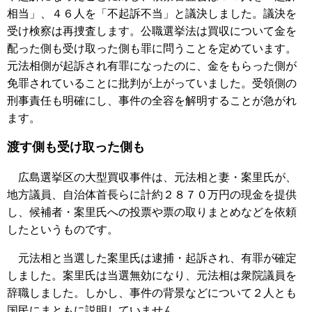
相当」、４６人を「不起訴不当」と議決しました。議決を
受け検察は再捜査します。公職選挙法は買収について金を
配った側も受け取った側も罪に問うことを定めています。
元法相側が起訴され有罪になったのに、金をもらった側が
免罪されていることに批判が上がっていました。受領側の
刑事責任も明確にし、事件の全容を解明することが急がれ
ます。
渡す側も受け取った側も
広島選挙区の大型買収事件は、元法相と妻・案里氏が、
地方議員、自治体首長らに計約２８７０万円の現金を提供
し、候補者・案里氏への投票や票の取りまとめなどを依頼
したというものです。
元法相と当選した案里氏は逮捕・起訴され、有罪が確定
しました。案里氏は当選無効になり、元法相は衆院議員を
辞職しました。しかし、事件の背景などについて２人とも
国民にまともに説明していません。