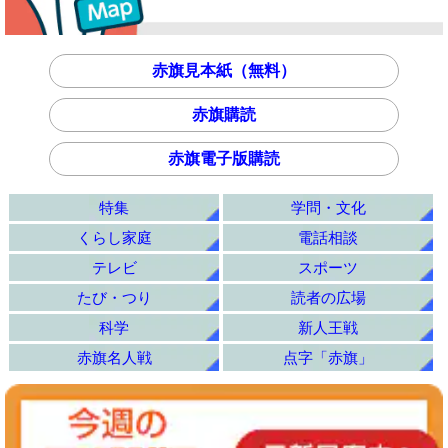
赤旗見本紙（無料）
赤旗購読
赤旗電子版購読
特集
学問・文化
くらし家庭
電話相談
テレビ
スポーツ
たび・つり
読者の広場
科学
新人王戦
赤旗名人戦
点字「赤旗」