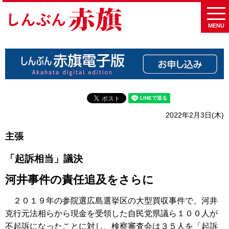
MENU
2022年2月3日(木)
主張
「起訴相当」議決
河井事件の責任追及をさらに
２０１９年の参院選広島選挙区の大型買収事件で、河井
克行元法相らから現金を受領した自民党県議ら１００人が
不起訴になったことに対し、検察審査会は３５人を「起訴