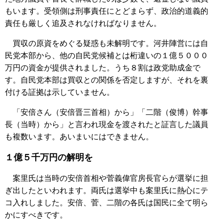
もいます。受領側は刑事責任にとどまらず、政治的道義的
責任も厳しく追及されなければなりません。
買収の原資をめぐる疑惑も未解明です。河井陣営には自
民党本部から、他の自民党候補とは桁違いの１億５０００
万円の資金が提供されました。うち８割は政党助成金で
す。自民党本部は買収との関係を否定しますが、それを裏
付ける証拠は示していません。
「安倍さん（安倍晋三首相）から」「二階（俊博）幹事
長（当時）から」と言われ現金を渡されたと証言した議員
も複数います。あいまいにはできません。
１億５千万円の解明を
案里氏は当時の安倍首相や菅義偉官房長官らが選挙に担
ぎ出したといわれます。両氏は選挙中も案里氏に熱心にテ
コ入れしました。安倍、菅、二階の各氏は国民に全て明ら
かにすべきです。