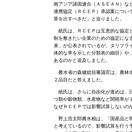
南アジア諸国連合（ＡＳＥＡＮ）な
連携協定（ＲＣＥＰ）承認案につい
算を出すべきだ」と迫りました。
紙氏は、ＲＣＥＰは互恵的な協定と
制を敷きたい企業のための協定にな
束」が公表されているが、タリフラ
体的な率を示した分類表の細目）や
あるのかと追及しました。
農水省の森健総括審議官は、農林水
２品目だと答えました。
紙氏は、さらに自由化が進めば、日
つ類や穀物類、水産物など関税率が
なぜＲＣＥＰでは影響試算しないの
野上浩太郎農水相は、「国産品と明
と考えているので、影響試算を行う