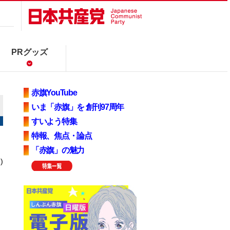
PRグッズ
赤旗YouTube
いま「赤旗」を 創刊97周年
すいよう特集
特報、焦点・論点
「赤旗」の魅力
)