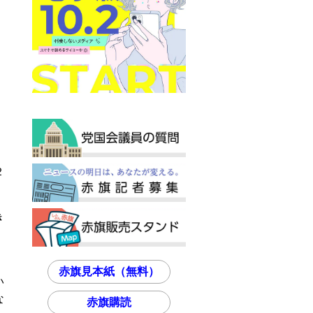
２
き
、
赤旗見本紙（無料）
い
な
赤旗購読