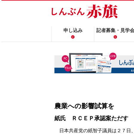
申し込み
記者募集・見学
農業への影響試算を
紙氏 ＲＣＥＰ承認案ただす
日本共産党の紙智子議員は２７日、