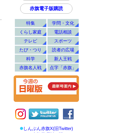
。
赤旗電子版購読
特集
学問・文化
くらし家庭
電話相談
テレビ
スポーツ
たび・つり
読者の広場
科学
新人王戦
赤旗名人戦
点字「赤旗」
しんぶん赤旗X(旧Twitter)