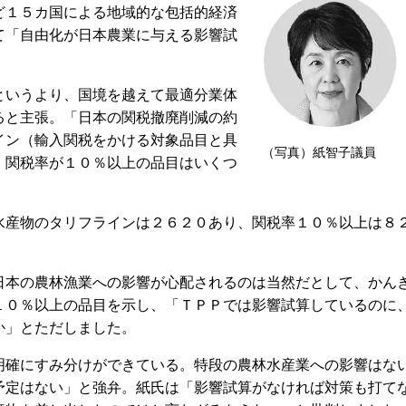
ど１５カ国による地域的な包括的経済
て「自由化が日本農業に与える影響試
いうより、国境を越えて最適分業体
ると主張。「日本の関税撤廃削減の約
イン（輸入関税をかける対象品目と具
（写真）紙智子議員
、関税率が１０％以上の品目はいくつ
産物のタリフラインは２６２０あり、関税率１０％以上は８
本の農林漁業への影響が心配されるのは当然だとして、かん
１０％以上の品目を示し、「ＴＰＰでは影響試算しているのに
か」とただしました。
確にすみ分けができている。特段の農林水産業への影響はな
予定はない」と強弁。紙氏は「影響試算がなければ対策も打て