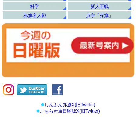
科学
新人王戦
赤旗名人戦
点字「赤旗」
しんぶん赤旗X(旧Twitter)
こちら赤旗日曜版X(旧Twitter)