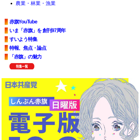
農業・林業・漁業
赤旗YouTube
いま「赤旗」を 創刊97周年
すいよう特集
特報、焦点・論点
「赤旗」の魅力