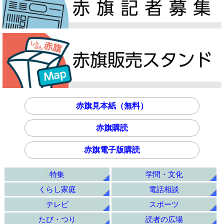
赤旗見本紙（無料）
赤旗購読
赤旗電子版購読
特集
学問・文化
くらし家庭
電話相談
テレビ
スポーツ
たび・つり
読者の広場