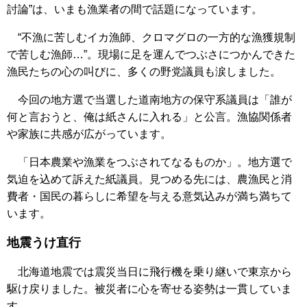
討論”は、いまも漁業者の間で話題になっています。
“不漁に苦しむイカ漁師、クロマグロの一方的な漁獲規制
で苦しむ漁師…”。現場に足を運んでつぶさにつかんできた
漁民たちの心の叫びに、多くの野党議員も涙しました。
今回の地方選で当選した道南地方の保守系議員は「誰が
何と言おうと、俺は紙さんに入れる」と公言。漁協関係者
や家族に共感が広がっています。
「日本農業や漁業をつぶされてなるものか」。地方選で
気迫を込めて訴えた紙議員。見つめる先には、農漁民と消
費者・国民の暮らしに希望を与える意気込みが満ち満ちて
います。
地震うけ直行
北海道地震では震災当日に飛行機を乗り継いで東京から
駆け戻りました。被災者に心を寄せる姿勢は一貫していま
す。