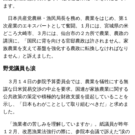
ます。
日本共産党農林・漁民局長を務め、農業をはじめ、第１
次産業のエキスパートとして奮闘。１月には、宮城県の米
どころ大崎市、３月には、仙台市の２カ所で農業、農政の
講演に。「国民に背を向ける官邸農政は許されません。家
族農業を支えて基盤を強化する農政に転換しなければなり
ません」と訴えました。
野党議員も涙
３月１４日の参院予算委員会では、農業を犠牲にする無
謀な日米貿易交渉の中止を要求。国連が家族農業に関する
公共政策の策定や積極的な財政支援を提起していることを
示し、「日本もわがこととして取り組むべきだ」と求めま
した。
「漁業者の苦しみを理解していますか」。紙議員が昨年
１２月、改悪漁業法強行の際に、参院本会議で訴えた“涙の