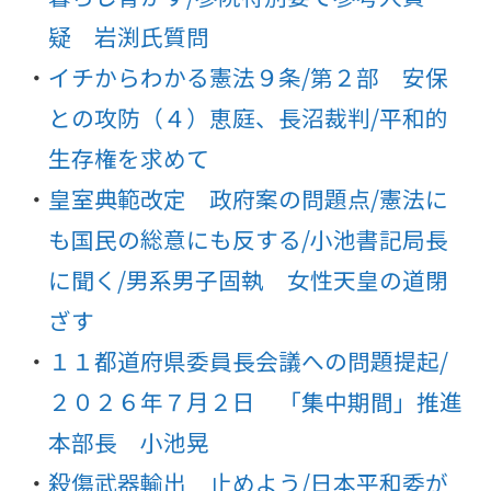
疑 岩渕氏質問
イチからわかる憲法９条/第２部 安保
との攻防（４）恵庭、長沼裁判/平和的
生存権を求めて
皇室典範改定 政府案の問題点/憲法に
も国民の総意にも反する/小池書記局長
に聞く/男系男子固執 女性天皇の道閉
ざす
１１都道府県委員長会議への問題提起/
２０２６年７月２日 「集中期間」推進
本部長 小池晃
殺傷武器輸出 止めよう/日本平和委が