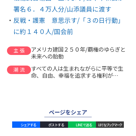
署名６．４万人分/山添議員に渡す
反戦・護憲 意思示す/「３の日行動」
に約１４０人/国会前
アメリカ建国２５０年/覇権のゆらぎと
主張
未来への胎動
すべての人は生まれながらに平等で生
潮流
命、自由、幸福を追求する権利が…
ページをシェア
シェアする
ポストする
LINEで送る
はてなブックマーク