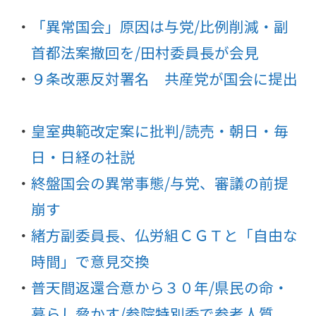
「異常国会」原因は与党/比例削減・副
首都法案撤回を/田村委員長が会見
９条改悪反対署名 共産党が国会に提出
皇室典範改定案に批判/読売・朝日・毎
日・日経の社説
終盤国会の異常事態/与党、審議の前提
崩す
緒方副委員長、仏労組ＣＧＴと「自由な
時間」で意見交換
普天間返還合意から３０年/県民の命・
暮らし脅かす/参院特別委で参考人質