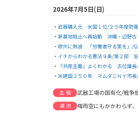
2026年7月5日(日)
武器購入元 米国１位/２５年度防
新基地阻止へ再始動 沖縄・辺野古
欧州に熱波 「労働者守る策を」/
イチからわかる憲法９条/第２部 
『共産主義』よくわかる 志位議長
米建国２５０年 マムダニＮＹ市長
武器工場の国有化/戦争
主張
梅雨空にもかかわらず、
潮流