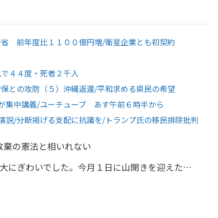
衛省 前年度比１１００億円増/衛星企業とも初契約
仏で４４度・死者２千人
安保との攻防（５）沖縄返還/平和求める県民の希望
が集中講義/ユーチューブ あす午前６時半から
演説/分断掲げる支配に抗議を/トランプ氏の移民排除批判
放棄の憲法と相いれない
大にぎわいでした。今月１日に山開きを迎えた…