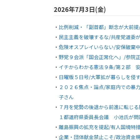
2026年7月3日(金)
比例削減・「副首都」断念が大前提
民主主義を破壊するな/共産党道委が
危険オスプレイいらない/安保破棄
野党９会派「国会正常化へ」/参院
イチからわかる憲法９条/第２部 
日曜版５日号/大軍拡が暮らしを侵
２０２６焦点・論点/家庭内での暴
子さん
７月を党勢の後退から前進に転じる
１都道府県委員長会議 小池氏が問
離島振興の拡充を提起/有人国境特
企業・団体献金禁止こそ/政治資金