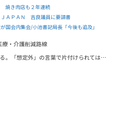
期 焼き肉店も２年連続
 ＪＡＰＡＮ 吉良議員に要請書
盟が国会内集会/小池書記局長「今後も追及」
医療・介護削減路線
る。「想定外」の言葉で片付けられては…