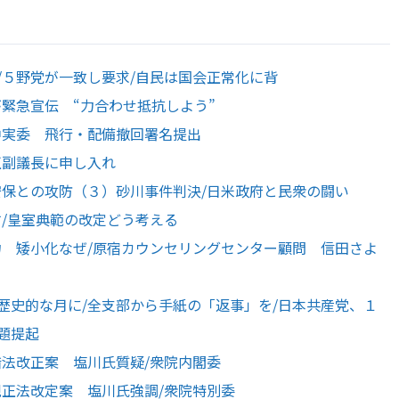
/５野党が一致し要求/自民は国会正常化に背
緊急宣伝 “力合わせ抵抗しよう”
中実委 飛行・配備撤回署名提出
正副議長に申し入れ
安保との攻防（３）砂川事件判決/日米政府と民衆の闘い
す/皇室典範の改定どう考える
力 矮小化なぜ/原宿カウンセリングセンター顧問 信田さよ
歴史的な月に/全支部から手紙の「返事」を/日本共産党、１
題提起
措法改正案 塩川氏質疑/衆院内閣委
規正法改定案 塩川氏強調/衆院特別委