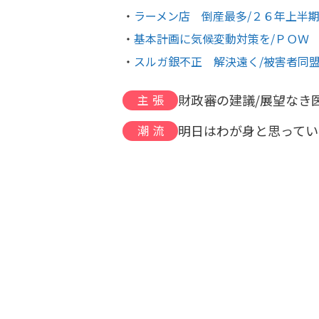
ラーメン店 倒産最多/２６年上半
基本計画に気候変動対策を/ＰＯＷ
スルガ銀不正 解決遠く/被害者同
財政審の建議/展望なき
主張
明日はわが身と思ってい
潮流