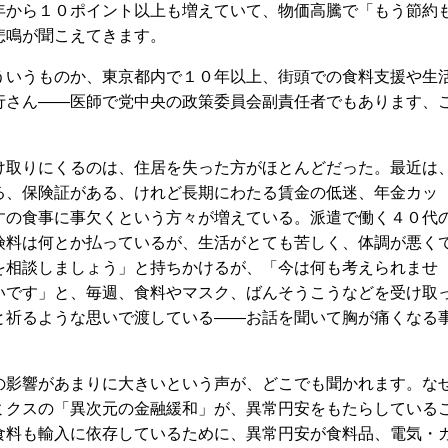
年から１０ポイント以上も増えていて、物価高騰で「もう節約
悲鳴が聞こえてきます。
いうものか、東京都内で１０年以上、街頭での食料支援や生
行さん――医師で党中央の政策委員会副責任者でもあります、
取りにくるのは、住居を失った方がほとんどだった。最近は
る、保険証がある、けれど長期にわたる賃金の低迷、年金カッ
すの食事に事欠くという方々が増えている。派遣で働く４０代
険料は何とか払っているが、生活がとても苦しく、体調が悪く
を相談しましょう」と持ちかけるが、「今は何も考えられませ
いです」と、毎週、食料やマスク、ばんそうこうなどを受け取
と祈るような思いで渡している――お話を聞いて胸が痛くなる
影響があまりに大きいという声が、どこでも聞かれます。な
ミクスの「異次元の金融緩和」が、異常円安をもたらしている
食料も輸入に依存しているために、異常円安が食料品、電気・