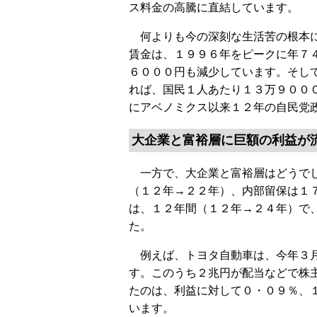
ス料金の高騰に直結しています。
何よりも今の深刻な生活苦の根本に
賃金は、１９９６年をピークに年７
６０００円も減少しています。そし
れば、国民１人あたり１３万９００
にアベノミクス以来１２年の自民党
大企業と富裕層に巨額の利益が
一方で、大企業と富裕層はどうでし
（１２年→２２年）、内部留保は１
は、１２年間（１２年→２４年）で
た。
例えば、トヨタ自動車は、今年３月
す。このうち２兆円が配当などで株
たのは、利益に対して０・０９％、
います。