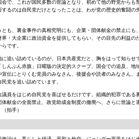
国会で、これが国民多数の世論となり、初めて他の野党からも
否するのは自民党だけとなったことは、わが党の歴史的奮闘の
とも、裏金事件の真相究明にも、企業・団体献金の禁止にも
財界・大企業に政治資金を提供してもらい、その目先の利益の
からです。
に追い詰めているのが、日本共産党だと、胸をはって知らせ
「しんぶん赤旗」日曜版の決定的スクープ、国会での追及、地
や宣伝にとりくむ党員のみなさん、後援会や読者のみなさん、
自民党を追い詰めています。
議員をはじめ自民党を喜ばせるだけです。組織的犯罪である
団体献金の全面禁止、政党助成金制度の撤廃へ、さらに世論と
。（拍手）
政治は、暮らしと経済、平和と外交、ジェンダー平等をはじ