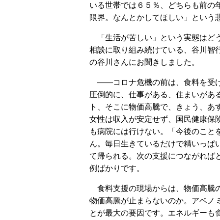
いる世帯では６５％、どちらも前の
限界。なんとかしてほしい」という
「生活が苦しい」という実態はどう
相談に取り組み続けている、谷川智
の谷川さんにお聞きしました。
――コロナ危機の前は、食料を受け
圧倒的に、仕事がある、住まいがあ
ト、そこに物価高騰で、きょう、あ
女性は収入が安定せず、国民健康保
も病院には行けない。「今後のこと
ん。毎日生きているだけで精いっぱ
て帰られる。次の支援につながれば
例ばかりです。
食料支援の現場からは、物価高騰の
物価高騰が止まらないのか。アベノ
とが最大の要因です。エネルギーも