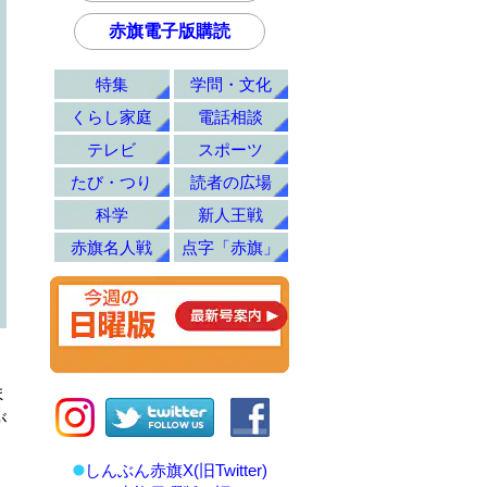
赤旗電子版購読
特集
学問・文化
くらし家庭
電話相談
テレビ
スポーツ
たび・つり
読者の広場
科学
新人王戦
赤旗名人戦
点字「赤旗」
ま
が
しんぶん赤旗X(旧Twitter)