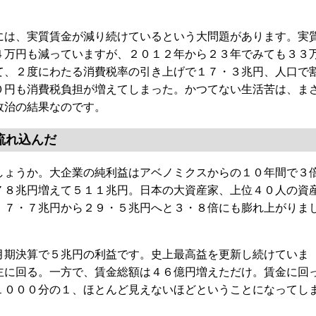
は、実質賃金が減り続けているという大問題があります。実
４万円も減っていますが、２０１２年から２３年でみても３３
て、２度にわたる消費税率の引き上げで１７・３兆円、人口で
０円も消費税負担が増えてしまった。かつてない生活苦は、ま
政治の結果なのです。
流れ込んだ
ょうか。大企業の純利益はアベノミクスからの１０年間で３
７８兆円増えて５１１兆円。日本の大資産家、上位４０人の資
、７・７兆円から２９・５兆円へと３・８倍にも膨れ上がりま
期決算で５兆円の利益です。史上最高益を更新し続けていま
主に回る。一方で、賃金総額は４６億円増えただけ。賃金に回
１０００分の１、ほとんど見えないほどということになってし