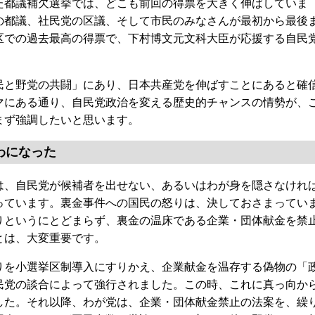
都議補欠選挙では、どこも前回の得票を大きく伸ばしていま
の都議、社民党の区議、そして市民のみなさんが最初から最後
区での過去最高の得票で、下村博文元文科大臣が応援する自民
と野党の共闘」にあり、日本共産党を伸ばすことにあると確
マにある通り、自民党政治を変える歴史的チャンスの情勢が、
まず強調したいと思います。
わになった
、自民党が候補者を出せない、あるいはわが身を隠さなけれ
っています。裏金事件への国民の怒りは、決しておさまってい
りというにとどまらず、裏金の温床である企業・団体献金を禁
とは、大変重要です。
を小選挙区制導入にすりかえ、企業献金を温存する偽物の「
民党の談合によって強行されました。この時、これに真っ向か
した。それ以降、わが党は、企業・団体献金禁止の法案を、繰