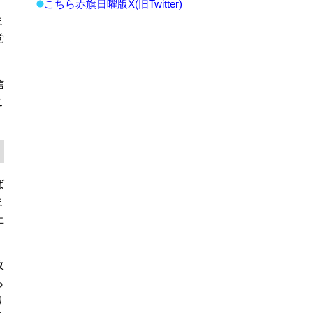
こちら赤旗日曜版X(旧Twitter)
ま
党
信
こ
ば
ま
止
政
ら
り