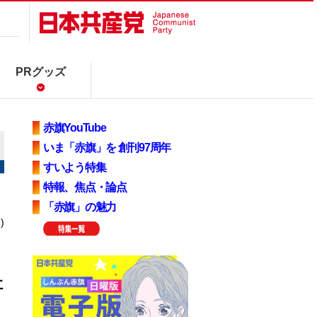
PRグッズ
赤旗YouTube
いま「赤旗」を 創刊97周年
すいよう特集
特報、焦点・論点
「赤旗」の魅力
)
社