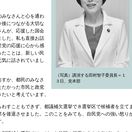
のみなさんと心を通わ
今後につながる大切な
さんが、応援した国会
ました。私も直接お話
産党の応援に心から感
ったことは、新しい民
元気に話されていまし
（写真）講演する田村智子委員長＝１
出すか、都民のみなさ
３日、党本部
たたかった市民と政党
きたいと考えています。
わすこともできず、都議補欠選挙で８選挙区で候補者を立て
席を後退させました。このことをみても、自民党への強い怒り
す。