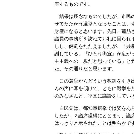
表するものです。
結果は残念なものでしたが、市民
せてたたかう選挙となったことは、
財産になると思います。先日、蓮舫
議員の事務所を訪ねてお礼に回られ
しし、健闘をたたえましたが、「共
謝している。『ひとり街宣』が広が
主主義への一歩だと思っている」と
た。その通りだと思います。
この選挙からどういう教訓を引き
んの声に耳を傾けて、ともに選挙を
のみなさんと、率直に議論をしてい
自民党は、都知事選挙では姿をあら
したが、２議席獲得にとどまり、議
はっきりと示されたことは明らかで