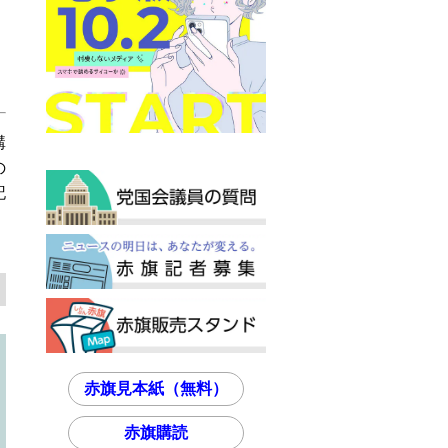
講
の
記
赤旗見本紙（無料）
赤旗購読