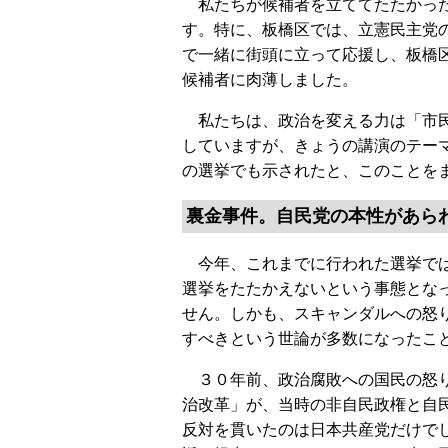
私たちが候補者を立ててたたかった
す。特に、板橋区では、立憲民主党
で一緒に街頭に立って応援し、板橋
候補者に肉薄しました。
私たちは、政治を変える力は「市民
していますが、きょうの講演のテー
の選挙でも示されたと、このことを
裏金事件。自民党の本性があら
今年、これまでに行われた選挙では
選挙をたたかえないという事態とな
せん。しかも、スキャンダルへの怒
すべきという世論が多数になったこ
３０年前、政治腐敗への国民の怒り
治改革」が、当時の非自民政権と自
反対を貫いたのは日本共産党だけで