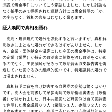
演説で裏金事件についてこう豪語しました。しかし討論も
なく拍手のみで採択された運動方針には裏金解明の「か」
の字もなく、首相の言葉はむなしく響きます。
証人喚問で真相を語れ
党則・規律規約で処分を強化すると言いますが、真相解
明抜きにまともな処分ができるはずがありません。しか
も、企業・団体献金を温床にした今回の裏金事件は、特定
の企業（業界）が特定の政治家に賄賂を渡し政治をゆがめ
るのでなく、主要派閥がそろって政治資金収支報告書を偽
造していた党ぐるみの組織的犯罪です。特定議員の処分で
は済まされません。
真相解明に背を向け妨害する自民党の姿勢は驚くばかり
です。党大会を前後して衆参両院で政治倫理審査会（政倫
審）が開かれました。日本共産党など野党側は自民党調査
で判明した裏金議員８３人（衆院５１人、参院３２人）の
出席を求めていますが、弁明に応じたのは安倍派幹部ら８