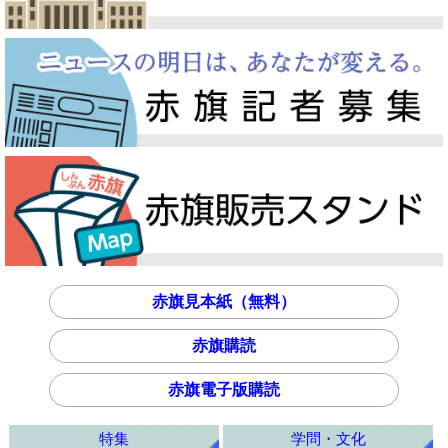
赤旗見本紙（無料）
赤旗購読
赤旗電子版購読
特集
学問・文化