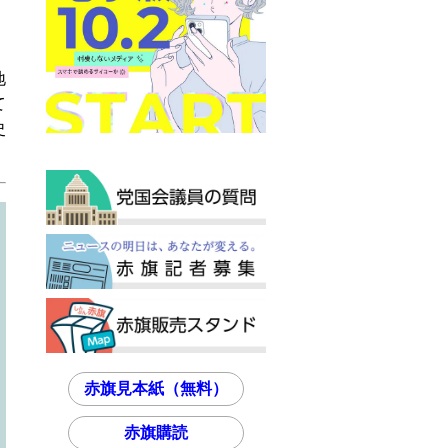
地
て
史
赤旗見本紙（無料）
赤旗購読