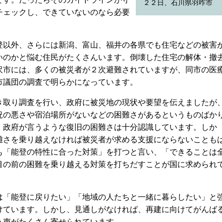
２２日、石川県羽咋市
チェックし、できていないのなら必要
以外、さらには新潟、富山、福井の各県でも住宅などの被害
いのかと悩む住民がたくさんいます。倒壊した住宅の解体・撤
沢市には、多くの被災者が２次避難されていますが、同市の医
市議団の調査で明らかになっています。
取り調査を行い、政府に被災地の現状や要望を伝えましたが
況の悪さや宿泊場所がないなどの困難さがあるというものばか
、政府が言うような復旧の困難さは十分認識しています。しか
難さを乗り越えなければ被災者が求める支援にならないことも
も「能登の特性に合った対策」を打つと言い、「できることは
目の前の困難を乗り越える対策を打ちだすことが国に求められ
「能登に戻りたい」「地域の人たちと一緒に暮らしたい」と
けています。しかし、見通しがなければ、再建に向けてがんば
う声がたくさん寄せられています。