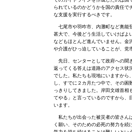
られているのかどうかを国の責任で
な支援を実行するべきです。
七尾市や羽咋市、内灘町など奥能登
甚大で、今後どう生活していけばよ
などもほとんど進んでいません。金
や介護がひっ迫していることが、党
先日、センターとして政府への聞き
返ってくる答えは道路のアクセス状
でした。私たちも現地にいますから
し、すでに２カ月たつ中で、その困
っきりしてきました。岸田文雄首相
てやる」と言っているのですから、
います。
私たちが出会った被災者の皆さんは
く願い、そのための必死の努力を続
気力を持ち続けることは難しいとい