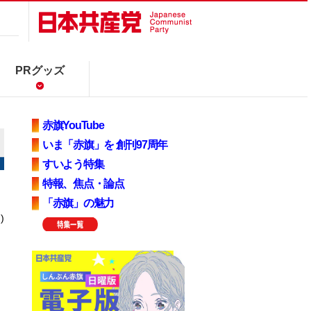
PRグッズ
赤旗YouTube
いま「赤旗」を 創刊97周年
すいよう特集
特報、焦点・論点
「赤旗」の魅力
)