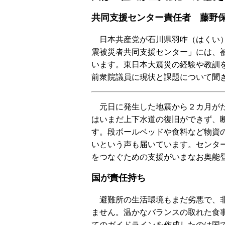
共同支援センター責任者 藤野
日本共産党が石川県羽咋（はくい）
震被災者共同支援センター」には、
います。東日本大震災の経験や教訓
前衆院議員に現状と課題について聞
元日に発生した地震から２カ月がた
はいまだ上下水道の復旧ができず、
す。段ボールベッドや食料など物資
いという声も届いています。センタ
をつなぐための支援がいまなお奥能
国が責任持ち
避難所の生活環境もまだ劣悪で、非
ません。温かなバランスの取れた食
てのガイドラインを作成したのは国