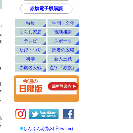
赤旗電子版購読
特集
学問・文化
が
くらし家庭
電話相談
去
テレビ
スポーツ
療
たび・つり
読者の広場
科学
新人王戦
、
赤旗名人戦
点字「赤旗」
り
は
全
て
強
る
しんぶん赤旗X(旧Twitter)