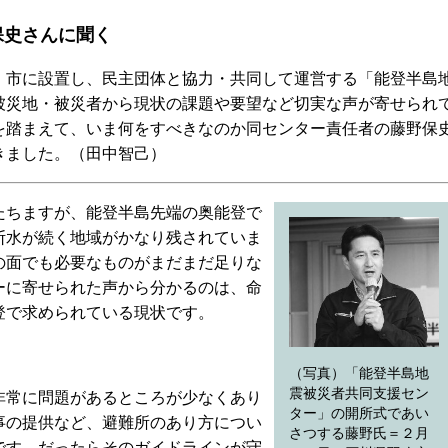
保史さんに聞く
市に設置し、民主団体と協力・共同して運営する「能登半島
被災地・被災者から現状の課題や要望など切実な声が寄せられ
を踏まえて、いま何をすべきなのか同センター責任者の藤野保
きました。（田中智己）
ちますが、能登半島先端の奥能登で
断水が続く地域がかなり残されていま
の面でも必要なものがまだまだ足りな
ーに寄せられた声から分かるのは、命
登で求められている現状です。
（写真）「能登半島地
震被災者共同支援セン
常に問題があるところが少なくあり
ター」の開所式であい
事の提供など、避難所のあり方につい
さつする藤野氏＝２月
です。だったらそのガイドラインが守