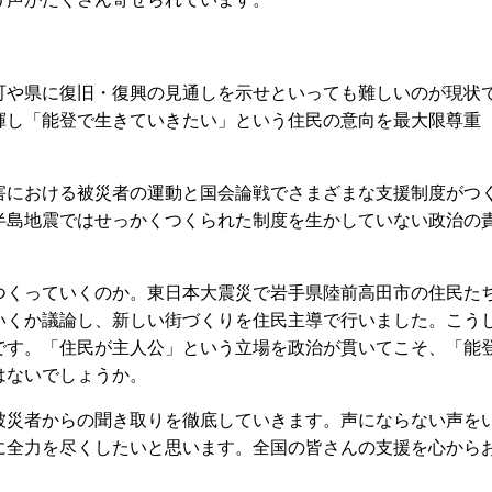
や県に復旧・復興の見通しを示せといっても難しいのが現状
揮し「能登で生きていきたい」という住民の意向を最大限尊重
における被災者の運動と国会論戦でさまざまな支援制度がつ
半島地震ではせっかくつくられた制度を生かしていない政治の
くっていくのか。東日本大震災で岩手県陸前高田市の住民た
いくか議論し、新しい街づくりを住民主導で行いました。こう
です。「住民が主人公」という立場を政治が貫いてこそ、「能
はないでしょうか。
災者からの聞き取りを徹底していきます。声にならない声を
に全力を尽くしたいと思います。全国の皆さんの支援を心から