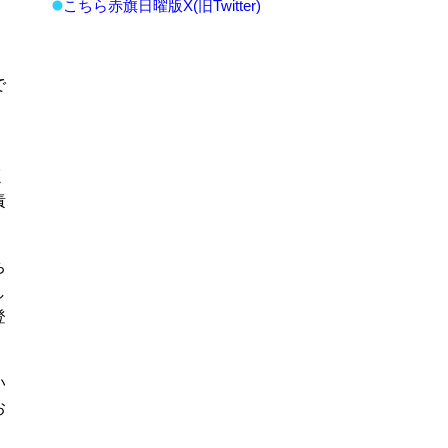
こちら赤旗日曜版X(旧Twitter)
で
く
責
ち
し
登
い
お