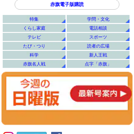
赤旗電子版購読
特集
学問・文化
くらし家庭
電話相談
テレビ
スポーツ
たび・つり
読者の広場
科学
新人王戦
赤旗名人戦
点字「赤旗」