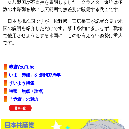
ＴＯ加盟国が不支持を表明しました。クラスター爆弾は多
数の小爆弾を放出し広範囲で無差別に殺傷する兵器です。
日本も批准国ですが、松野博一官房長官が記者会見で米
国の説明を紹介しただけです。禁止条約に参加せず、戦場
で使用させようとする米国に、ものを言えない姿勢は重大
です。
赤旗YouTube
いま「赤旗」を 創刊97周年
すいよう特集
特報、焦点・論点
「赤旗」の魅力