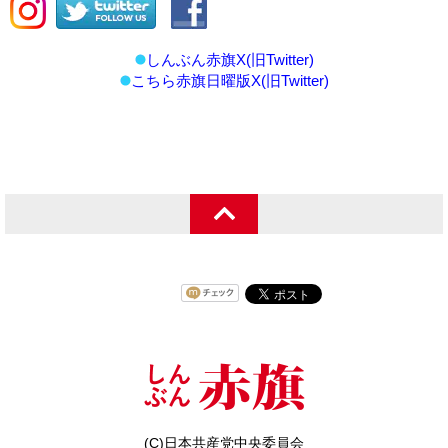
しんぶん赤旗X(旧Twitter)
こちら赤旗日曜版X(旧Twitter)
(C)日本共産党中央委員会