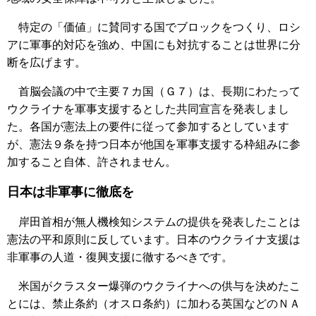
特定の「価値」に賛同する国でブロックをつくり、ロシ
アに軍事的対応を強め、中国にも対抗することは世界に分
断を広げます。
首脳会議の中で主要７カ国（Ｇ７）は、長期にわたって
ウクライナを軍事支援するとした共同宣言を発表しまし
た。各国が憲法上の要件に従って参加するとしています
が、憲法９条を持つ日本が他国を軍事支援する枠組みに参
加すること自体、許されません。
日本は非軍事に徹底を
岸田首相が無人機検知システムの提供を発表したことは
憲法の平和原則に反しています。日本のウクライナ支援は
非軍事の人道・復興支援に徹するべきです。
米国がクラスター爆弾のウクライナへの供与を決めたこ
とには、禁止条約（オスロ条約）に加わる英国などのＮＡ