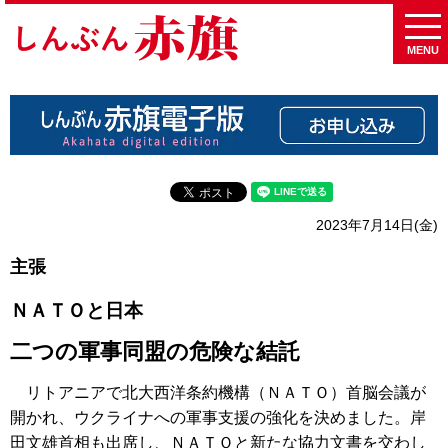
MENU
2023年7月14日(金)
主張
ＮＡＴＯと日本
二つの軍事同盟の危険な結託
リトアニアで北大西洋条約機構（ＮＡＴＯ）首脳会議が
開かれ、ウクライナへの軍事支援の強化を決めました。岸
田文雄首相も出席し、ＮＡＴＯと新たな協力文書を交わし