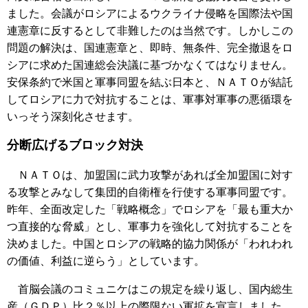
ました。会議がロシアによるウクライナ侵略を国際法や国
連憲章に反するとして非難したのは当然です。しかしこの
問題の解決は、国連憲章と、即時、無条件、完全撤退をロ
シアに求めた国連総会決議に基づかなくてはなりません。
安保条約で米国と軍事同盟を結ぶ日本と、ＮＡＴＯが結託
してロシアに力で対抗することは、軍事対軍事の悪循環を
いっそう深刻化させます。
分断広げるブロック対決
ＮＡＴＯは、加盟国に武力攻撃があれば全加盟国に対す
る攻撃とみなして集団的自衛権を行使する軍事同盟です。
昨年、全面改定した「戦略概念」でロシアを「最も重大か
つ直接的な脅威」とし、軍事力を強化して対抗することを
決めました。中国とロシアの戦略的協力関係が「われわれ
の価値、利益に逆らう」としています。
首脳会議のコミュニケはこの規定を繰り返し、国内総生
産（ＧＤＰ）比２％以上の際限ない軍拡を宣言しました。