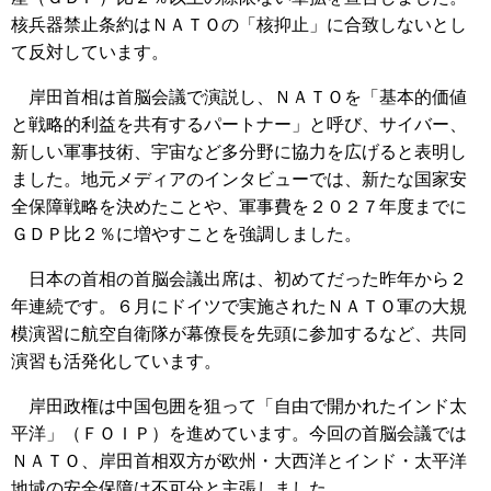
核兵器禁止条約はＮＡＴＯの「核抑止」に合致しないとし
て反対しています。
岸田首相は首脳会議で演説し、ＮＡＴＯを「基本的価値
と戦略的利益を共有するパートナー」と呼び、サイバー、
新しい軍事技術、宇宙など多分野に協力を広げると表明し
ました。地元メディアのインタビューでは、新たな国家安
全保障戦略を決めたことや、軍事費を２０２７年度までに
ＧＤＰ比２％に増やすことを強調しました。
日本の首相の首脳会議出席は、初めてだった昨年から２
年連続です。６月にドイツで実施されたＮＡＴＯ軍の大規
模演習に航空自衛隊が幕僚長を先頭に参加するなど、共同
演習も活発化しています。
岸田政権は中国包囲を狙って「自由で開かれたインド太
平洋」（ＦＯＩＰ）を進めています。今回の首脳会議では
ＮＡＴＯ、岸田首相双方が欧州・大西洋とインド・太平洋
地域の安全保障は不可分と主張しました。