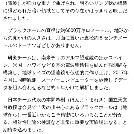
（電波）が強力な重力で曲げられ、明るいリング状の構造
に縁どられた暗い領域としてその存在がはっきりと映しだ
されました。
ブラックホールの直径は約6000万キロメートル。地球か
らの見かけの大きさは、月面に置いた直径約８センチメー
トルのドーナツほどしかありません。
研究チームは、南米チリのアルマ望遠鏡のほかスペイ
ン、米国、ハワイなど８基の電波望遠鏡を結んだ観測網を
構築し、地球サイズの望遠鏡を仮想的に作り上げ、2017年
４月に同時観測。スーパーコンピューターを駆使してデー
タを組み合わせるなど約５年かけて解析しました。
日本チーム代表の本間希樹（ほんま・まれき）国立天文
台教授は会見で「天の川中心にあるブラックホールは（地
球から）一番近いからこそ精密にいろいろなことが分か
る。相対性理論の検証など非常に重要な実験場になる」と
期待を込めました。