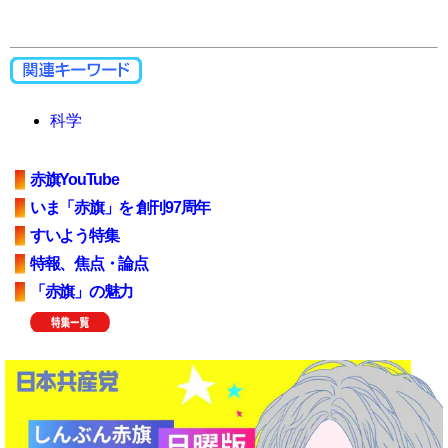
科学
赤旗YouTube
いま「赤旗」を 創刊97周年
すいよう特集
特報、焦点・論点
「赤旗」の魅力