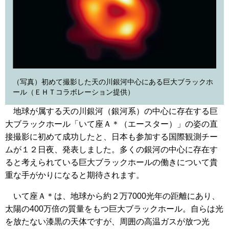
（写真）初めて撮影した天の川銀河中心にある巨大ブラックホ
ール（ＥＨＴコラボレーション提供）
地球が属する天の川銀河（銀河系）の中心に存在する巨
大ブラックホール「いて座Ａ＊（エースター）」の姿の直
接撮影に初めて成功したと、日本も参加する国際観測チー
ムが１２日夜、発表しました。多くの銀河の中心に存在す
ると考えられている巨大ブラックホールの働きについて貴
重な手がかりになると期待されます。
いて座Ａ＊は、地球から約２万7000光年の距離にあり、
太陽の400万倍の質量をもつ巨大ブラックホール。自らは光
を放たない漆黒の天体ですが、周囲の高温ガスが放つ光