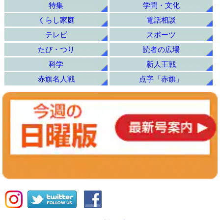
特集
学問・文化
くらし家庭
電話相談
テレビ
スポーツ
たび・つり
読者の広場
科学
新人王戦
赤旗名人戦
点字「赤旗」