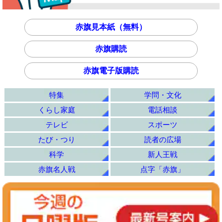
赤旗見本紙（無料）
赤旗購読
赤旗電子版購読
特集
学問・文化
くらし家庭
電話相談
テレビ
スポーツ
たび・つり
読者の広場
科学
新人王戦
赤旗名人戦
点字「赤旗」