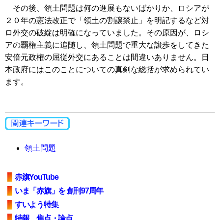
その後、領土問題は何の進展もないばかりか、ロシアが
２０年の憲法改正で「領土の割譲禁止」を明記するなど対
ロ外交の破綻は明確になっていました。その原因が、ロシ
アの覇権主義に追随し、領土問題で重大な譲歩をしてきた
安倍元政権の屈従外交にあることは間違いありません。日
本政府にはこのことについての真剣な総括が求められてい
ます。
領土問題
赤旗YouTube
いま「赤旗」を 創刊97周年
すいよう特集
特報、焦点・論点