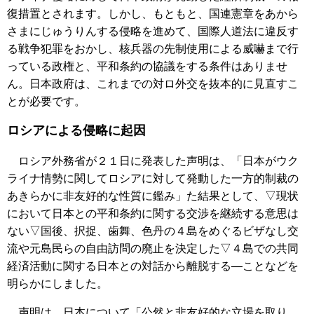
復措置とされます。しかし、もともと、国連憲章をあから
さまにじゅうりんする侵略を進めて、国際人道法に違反す
る戦争犯罪をおかし、核兵器の先制使用による威嚇まで行
っている政権と、平和条約の協議をする条件はありませ
ん。日本政府は、これまでの対ロ外交を抜本的に見直すこ
とが必要です。
ロシアによる侵略に起因
ロシア外務省が２１日に発表した声明は、「日本がウク
ライナ情勢に関してロシアに対して発動した一方的制裁の
あきらかに非友好的な性質に鑑み」た結果として、▽現状
において日本との平和条約に関する交渉を継続する意思は
ない▽国後、択捉、歯舞、色丹の４島をめぐるビザなし交
流や元島民らの自由訪問の廃止を決定した▽４島での共同
経済活動に関する日本との対話から離脱する―ことなどを
明らかにしました。
声明は、日本について「公然と非友好的な立場を取り、