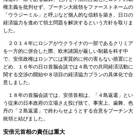
権主義を批判せず、プーチン大統領をファーストネームの
「ウラジーミル」と呼ぶなど個人的な信頼を築き、日ロの
経済協力を進めて領土問題を解決するという方針を取りま
した。
２０１４年にロシアがウクライナの一部であるクリミア
を一方的に併合した際、欧米諸国が厳しい制裁を科す中
で、安倍政権はロシアには実質的に何の害もない措置にと
どめ、１６年の日ロ首脳会談では４島での共同経済活動に
関する交渉の開始や８項目の経済協力プランの具体化で合
意しました。
１８年の首脳会談では、安倍首相は、「４島返還」とい
う従来の日本政府の立場さえ投げ捨て、事実上、歯舞、色
丹の「２島返還」で終わらせようとする合意をプーチン大
統領と結びました。
安倍元首相の責任は重大