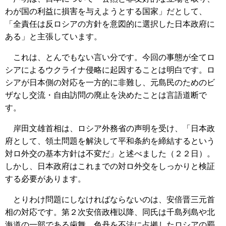
わが国の利益に損害を与えようとする国家」だとして、
「全責任は反ロシアの方針を意図的に選択した日本政府に
ある」と主張しています。
これは、とんでもない言い分です。今回の事態が全てロ
シアによるウクライナ侵略に起因することは明白です。ロ
シアが日本側の対応を一方的に非難し、元島民のためのビ
ザなし交流・自由訪問の廃止を決めたことは言語道断で
す。
岸田文雄首相は、ロシア外務省の声明を受け、「日本政
府として、領土問題を解決して平和条約を締結するという
対ロ外交の基本方針は不変だ」と述べました（２２日）。
しかし、日本政府はこれまでの対ロ外交をしっかりと検証
する必要があります。
とりわけ問題にしなければならないのは、安倍晋三元首
相の対応です。第２次安倍政権以降、同氏は千島列島や北
海道の一部である歯舞、色丹を不法に占拠したロシアの覇