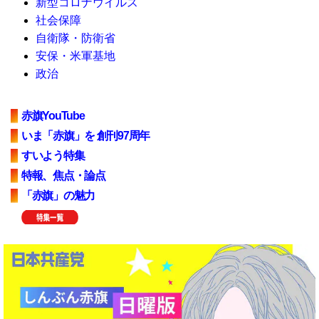
新型コロナウイルス
社会保障
自衛隊・防衛省
安保・米軍基地
政治
赤旗YouTube
いま「赤旗」を 創刊97周年
すいよう特集
特報、焦点・論点
「赤旗」の魅力