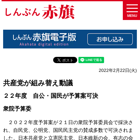
MENU
2022年2月22日(火)
共産党が組み替え動議
２２年度 自公・国民が予算案可決
衆院予算委
２０２２年度予算案が２１日の衆院予算委員会で採決さ
れ、自民党、公明党、国民民主党の賛成多数で可決されま
した。日本共産党と立憲民主党、日本維新の会、有志の会