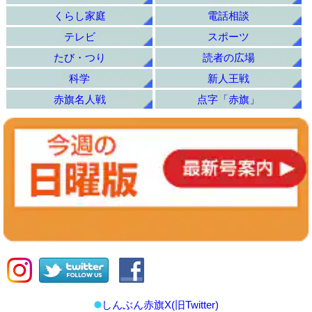
くらし家庭
電話相談
テレビ
スポーツ
たび・つり
読者の広場
科学
新人王戦
赤旗名人戦
点字「赤旗」
しんぶん赤旗X(旧Twitter)