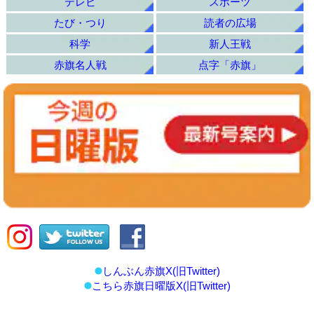
テレビ
スポーツ
たび・つり
読者の広場
科学
新人王戦
赤旗名人戦
点字「赤旗」
しんぶん赤旗X(旧Twitter)
こちら赤旗日曜版X(旧Twitter)