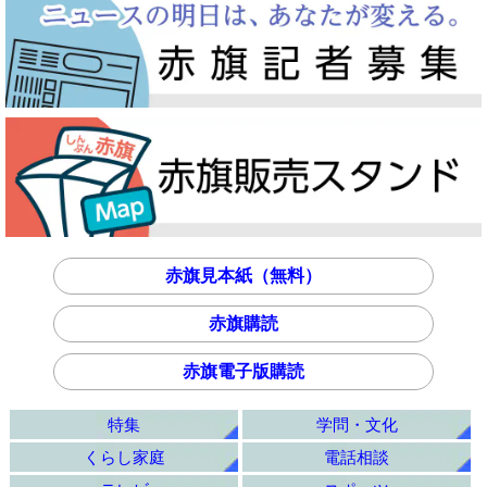
赤旗見本紙（無料）
赤旗購読
赤旗電子版購読
特集
学問・文化
くらし家庭
電話相談