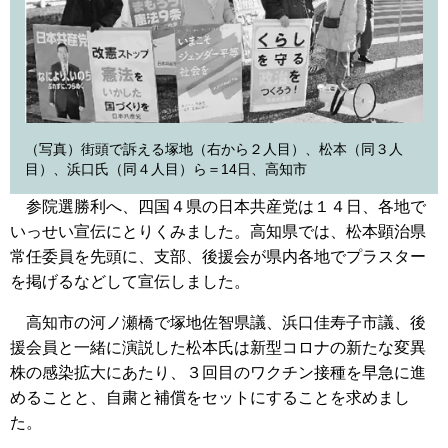
（写真）街頭で訴える塚地（右から２人目）、松本（同３人
目）、浜口氏（同４人目）ら＝14日、高知市
参院選勝利へ、四国４県の日本共産党は１４日、各地で
いっせい宣伝にとりくみました。高知県では、松本顕治県
常任委員を先頭に、支部、後援会が県内各地でプラスター
を掲げるなどして宣伝しました。
高知市の河ノ瀬橋で塚地佐智県議、浜口佳寿子市議、後
援会員と一緒に演説した松本氏は新型コロナの新たな変異
株の感染拡大にあたり、３回目のワクチン接種を早急に進
めることと、自粛と補償をセットにすることを求めまし
た。