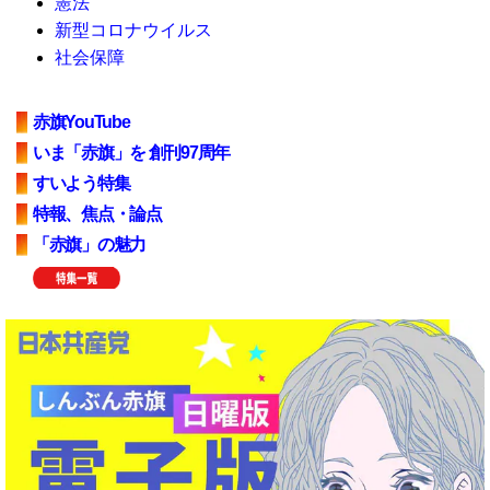
憲法
新型コロナウイルス
社会保障
赤旗YouTube
いま「赤旗」を 創刊97周年
すいよう特集
特報、焦点・論点
「赤旗」の魅力