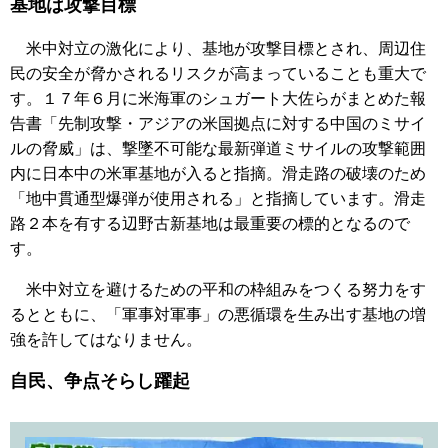
基地は攻撃目標
米中対立の激化により、基地が攻撃目標とされ、周辺住
民の安全が脅かされるリスクが高まっていることも重大で
す。１７年６月に米海軍のシュガート大佐らがまとめた報
告書「先制攻撃・アジアの米国拠点に対する中国のミサイ
ルの脅威」は、撃墜不可能な最新弾道ミサイルの攻撃範囲
内に日本中の米軍基地が入ると指摘。滑走路の破壊のため
「地中貫通型爆弾が使用される」と指摘しています。滑走
路２本を有する辺野古新基地は最重要の標的となるので
す。
米中対立を避けるための平和の枠組みをつくる努力をす
るとともに、「軍事対軍事」の悪循環を生み出す基地の増
強を許してはなりません。
自民、争点そらし躍起