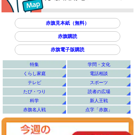
赤旗見本紙（無料）
赤旗購読
赤旗電子版購読
特集
学問・文化
くらし家庭
電話相談
テレビ
スポーツ
たび・つり
読者の広場
科学
新人王戦
赤旗名人戦
点字「赤旗」