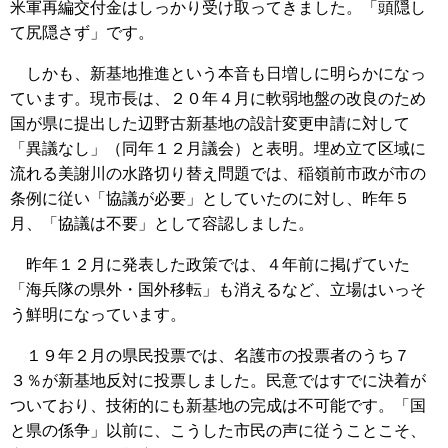
米軍再編交付金はしっかり受け取ってきました。「頭隠し
て尻隠さず」です。
しかも、新基地推進という本音も日増しに明らかになっ
ています。現市長は、２０年４月に軟弱地盤の改良のため
国が県に提出した辺野古新基地の設計変更申請に対して
「異議なし」（同年１２月議会）と表明。埋め立て区域に
流れる美謝川の水路切り替え問題では、稲嶺前市政が市の
条例に従い「協議が必要」としていたのに対し、昨年５
月、「協議は不要」として容認しました。
昨年１２月に発表した政策では、４年前に掲げていた
「海兵隊の県外・国外移転」も消えるなど、立場はいっそ
う鮮明になっています。
１９年２月の県民投票では、名護市の投票者のうち７
３％が新基地反対に投票しました。民意ではすでに決着が
ついており、技術的にも新基地の完成は不可能です。「国
と県の係争」以前に、こうした市民の声に従うことこそ、