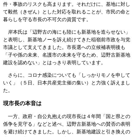
件・事故のリスクも高まります。それだけに、基地に対し
て毅然（きぜん）とした対応を取れることが、市民の命と
暮らしを守る市長の不可欠の資質です。
岸本氏は「辺野古の海にも陸にも新基地を造らせない」
と表明し、新基地ノーを訴え続けてきた稲嶺前市政を与党
市議として支えてきました。市長選への立候補表明後も
「子や孫の未来、名護市の未来を守るため、辺野古新基地
建設を認めない」とはっきり表明しています。
さらに、コロナ感染についても「しっかりモノを申して
いく」（５日、日本共産党主催の集い）と力強く訴えまし
た。
現市長の本音は
一方、政府・自公丸抱えの現市長は４年間「国と県との
係争を見守る」などと述べ、辺野古新基地への賛否の表明
を避け続けてきました。しかし、新基地建設と引き換えの