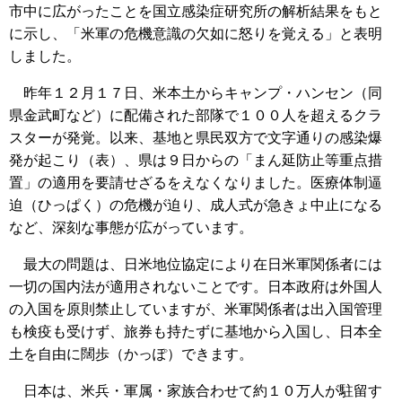
市中に広がったことを国立感染症研究所の解析結果をもと
に示し、「米軍の危機意識の欠如に怒りを覚える」と表明
しました。
昨年１２月１７日、米本土からキャンプ・ハンセン（同
県金武町など）に配備された部隊で１００人を超えるクラ
スターが発覚。以来、基地と県民双方で文字通りの感染爆
発が起こり（表）、県は９日からの「まん延防止等重点措
置」の適用を要請せざるをえなくなりました。医療体制逼
迫（ひっぱく）の危機が迫り、成人式が急きょ中止になる
など、深刻な事態が広がっています。
最大の問題は、日米地位協定により在日米軍関係者には
一切の国内法が適用されないことです。日本政府は外国人
の入国を原則禁止していますが、米軍関係者は出入国管理
も検疫も受けず、旅券も持たずに基地から入国し、日本全
土を自由に闊歩（かっぽ）できます。
日本は、米兵・軍属・家族合わせて約１０万人が駐留す