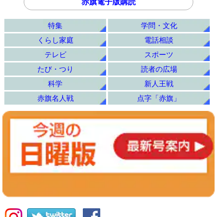
赤旗電子版購読
特集
学問・文化
くらし家庭
電話相談
テレビ
スポーツ
たび・つり
読者の広場
科学
新人王戦
赤旗名人戦
点字「赤旗」