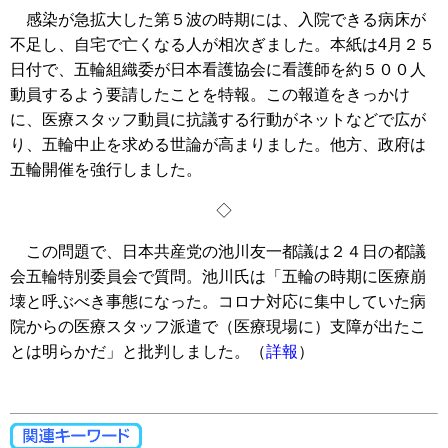
感染が急拡大した第５波の時期には、入院できる病床が
不足し、自宅で亡くなる人が相次ぎました。本紙は4月２５
日付で、五輪組織委が日本看護協会に看護師を約５００人
動員するよう要請したことを特報。この報道をきっかけ
に、医療スタッフ動員に抗議する行動がネットなどで広が
り、五輪中止を求める世論が高まりました。他方、政府は
五輪開催を強行しました。
◇
この問題で、日本共産党の池川友一都議は２４日の都議
会五輪特別委員会で質問。池川氏は「五輪の時期に医療崩
壊と呼ぶべき事態になった。コロナ対応に集中していた病
院からの医療スタッフ派遣で（医療現場に）支障が出たこ
とは明らかだ」と批判しました。（
詳報
）