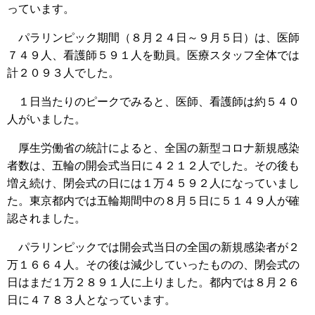
っています。
パラリンピック期間（８月２４日～９月５日）は、医師
７４９人、看護師５９１人を動員。医療スタッフ全体では
計２０９３人でした。
１日当たりのピークでみると、医師、看護師は約５４０
人がいました。
厚生労働省の統計によると、全国の新型コロナ新規感染
者数は、五輪の開会式当日に４２１２人でした。その後も
増え続け、閉会式の日には１万４５９２人になっていまし
た。東京都内では五輪期間中の８月５日に５１４９人が確
認されました。
パラリンピックでは開会式当日の全国の新規感染者が２
万１６６４人。その後は減少していったものの、閉会式の
日はまだ１万２８９１人に上りました。都内では８月２６
日に４７８３人となっています。