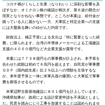
コロナ禍がくらしと生業（なりわい）に深刻な影響を及
ぼすなか、オミクロン株の確認が相次ぎ、第６波の懸念が
現実となりかねない事態です。ところが本案は、給付金が
困っている人に届かない一方、大軍拡と特定企業への支援
には大盤振る舞いのゆがんだ内容です。
財政法上、補正予算による支出は「特に緊要となった経
費」に限られます。台湾の半導体メーカーによる工場建設
支援の４０００億円など大企業支援が露骨です。
本案には７７３８億円もの軍事費が計上され、本予算を
合わせた総額は初めて６兆円を超えます。自民党が軍事費
ＧＤＰ（国内総生産）比２％以上への増額を主張するな
か、来年度予算と一体に米軍兵器の爆買いと大軍拡で軍事
費を膨張させるものです。
米軍辺野古新基地建設に８０１億円を計上しています。
沖縄県知事が、政府による設計変更申請を不承認としまし
た。民意を踏みにじり工事を加速することは認められませ