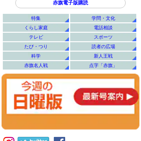
赤旗電子版購読
特集
学問・文化
くらし家庭
電話相談
テレビ
スポーツ
たび・つり
読者の広場
科学
新人王戦
赤旗名人戦
点字「赤旗」