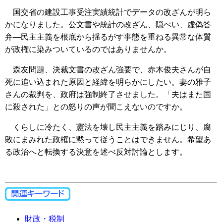
国交省の建設工事受注実績統計でデータの改ざんが明ら
かになりました。公文書や統計の改ざん、隠ぺい、虚偽答
弁―民主主義を根底から揺るがす事態を重ねる異常な体質
が政権に染みついているのではありませんか。
森友問題、決裁文書の改ざん強要で、赤木俊夫さんが自
死に追い込まれた原因と経緯を明らかにしたい。妻の雅子
さんの裁判を、政府は強制終了させました。「夫はまた国
に殺された」との怒りの声が聞こえないのですか。
くらしに冷たく、憲法を壊し民主主義を踏みにじり、腐
敗にまみれた政権に黙って従うことはできません。希望あ
る政治へと転換する決意を述べ反対討論とします。
財政・税制