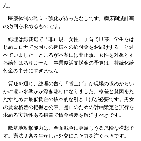
ん。
医療体制の確立・強化が待ったなしです。病床削減計画
の撤回を求めるものです。
総理は総裁選で「非正規、女性、子育て世帯、学生をは
じめコロナでお困りの皆様への給付金をお届けする」と述
べていました。ところが本案には非正規、女性を対象とす
る給付はありません。事業復活支援金の予算は、持続化給
付金の半分にすぎません。
質疑を通じ、総理の言う「賃上げ」が現場の求めからい
かに遠い水準かが浮き彫りになりました。格差と貧困をた
だすために最低賃金の抜本的な引き上げが必要です。男女
の賃金格差の把握と公表、是正のための計画策定と実行を
求める実効性ある措置で賃金格差を解消すべきです。
敵基地攻撃能力は、全面戦争に発展しうる危険な構想で
す。憲法９条を生かした外交にこそ力を注ぐべきです。