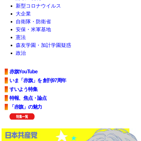
新型コロナウイルス
大企業
自衛隊・防衛省
安保・米軍基地
憲法
森友学園・加計学園疑惑
政治
赤旗YouTube
いま「赤旗」を 創刊97周年
すいよう特集
特報、焦点・論点
「赤旗」の魅力