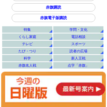
赤旗購読
赤旗電子版購読
特集
学問・文化
くらし家庭
電話相談
テレビ
スポーツ
たび・つり
読者の広場
科学
新人王戦
赤旗名人戦
点字「赤旗」