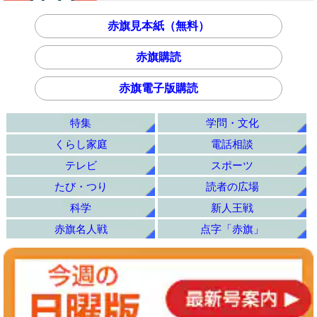
赤旗見本紙（無料）
赤旗購読
赤旗電子版購読
特集
学問・文化
くらし家庭
電話相談
テレビ
スポーツ
たび・つり
読者の広場
科学
新人王戦
赤旗名人戦
点字「赤旗」