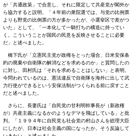
が「共通政策」で合意し、それに限定して共産党が閣外か
ら協力すると説明。「４年前の衆院選では、与党の比例票
よりも野党の比例票の方が多かったが、小選挙区で差がつ
いた」として、「一本化して一騎打ちの構造に持ってい
く。こういうことが国民の民意を反映させることに必要
だ」と述べました。
橋下氏が「立憲民主党が政権をとった場合、日米安保条
約の廃棄や自衛隊の解消などを求めるのか」と質問したの
に対し、田村氏は「それを求めることはしない」と表明。
今問われているのは、憲法違反で自衛隊を海外に出して武
力行使ができるという安保法制がつくられる前に戻すこと
だと述べました。
さらに、長妻氏は「自民党の甘利明幹事長が（新政権
が）共産主義になるかのようなデマを飛ばしている」と批
判。「１９９４年に自民党も社会党の村山さんを総理大臣
にしたが、日本は社会主義の国になったか。そう反論して
いきたい」と述べました。