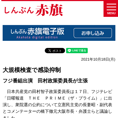
MENU
2021年10月18日(月)
大規模検査で感染抑制
フジ番組出演 田村政策委員長が主張
日本共産党の田村智子政策委員長は１７日、フジテレビ
「日曜報道 ＴＨＥ ＰＲＩＭＥ（ザ・プライム）」に出
演し、衆院選の公約について立憲民主党の長妻昭・副代表
とコメンテーターの橋下徹元大阪市長・弁護士らと議論し
ました。