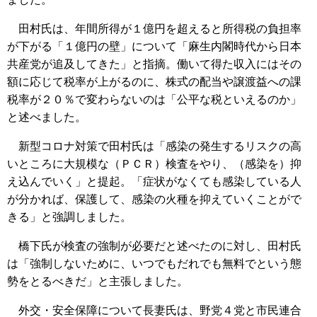
田村氏は、年間所得が１億円を超えると所得税の負担率
が下がる「１億円の壁」について「麻生内閣時代から日本
共産党が追及してきた」と指摘。働いて得た収入にはその
額に応じて税率が上がるのに、株式の配当や譲渡益への課
税率が２０％で変わらないのは「公平な税といえるのか」
と述べました。
新型コロナ対策で田村氏は「感染の発生するリスクの高
いところに大規模な（ＰＣＲ）検査をやり、（感染を）抑
え込んでいく」と提起。「症状がなくても感染している人
が分かれば、保護して、感染の火種を抑えていくことがで
きる」と強調しました。
橋下氏が検査の強制が必要だと述べたのに対し、田村氏
は「強制しないために、いつでもだれでも無料でという態
勢をとるべきだ」と主張しました。
外交・安全保障について長妻氏は、野党４党と市民連合