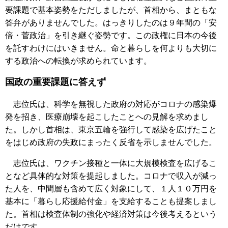
要課題で基本姿勢をただしましたが、首相から、まともな
答弁がありませんでした。はっきりしたのは９年間の「安
倍・菅政治」を引き継ぐ姿勢です。この政権に日本の今後
を託すわけにはいきません。命と暮らしを何よりも大切に
する政治への転換が求められています。
国政の重要課題に答えず
志位氏は、科学を無視した政府の対応がコロナの感染爆
発を招き、医療崩壊を起こしたことへの見解を求めまし
た。しかし首相は、東京五輪を強行して感染を広げたこと
をはじめ政府の失政にまったく反省を示しませんでした。
志位氏は、ワクチン接種と一体に大規模検査を広げるこ
となど具体的な対策を提起しました。コロナで収入が減っ
た人を、中間層も含めて広く対象にして、１人１０万円を
基本に「暮らし応援給付金」を支給することも提案しまし
た。首相は検査体制の強化や経済対策は今後考えるという
だけです。