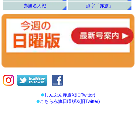
赤旗名人戦
点字「赤旗」
しんぶん赤旗X(旧Twitter)
こちら赤旗日曜版X(旧Twitter)