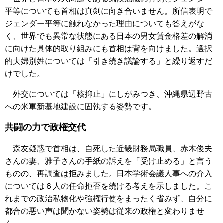
平等についても首相は真剣に向き合いません。所信表明で
ジェンダー平等に触れなかった理由についても答えがな
く、世界でも異常な状態にある日本の男女賃金格差の解消
に向けた具体的取り組みにも首相は背を向けました。選択
的夫婦別姓については「引き続き議論する」と繰り返すだ
けでした。
外交については「核抑止」にしがみつき、沖縄県辺野古
への米軍新基地建設に固執する姿勢です。
共闘の力で政権交代
森友疑惑で首相は、自死した近畿財務局職員、赤木俊夫
さんの妻、雅子さんの手紙の訴えを「受け止める」と言う
ものの、再調査は拒みました。日本学術会議人事への介入
については６人の任命拒否を続ける考えを示しました。こ
れまでの政治私物化や強権行使をまったく省みず、自分に
都合の悪い声は聞かない姿勢は従来の政権と変わりませ