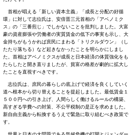
首相が唱える「新しい資本主義」「成長と分配の好循
環」に対して志位氏は、安倍晋三元首相の「アベノミク
ス」の「三番煎じ」でしかないことを批判しました。大富
豪の資産膨張や労働者の実質賃金の低下の事実も示し、大
金持ちがもうかれば庶民にまわる「トリクルダウン」（し
たたり落ちる）など起きなかったことを明らかにしまし
た。首相はアベノミクスが成長と日本経済の体質強化をも
たらしたと開き直りましたが、貧富の格差が劇的に拡大し
たことを直視すべきです。
志位氏は、庶民の暮らしの底上げで経済を良くしていく
道へ根本から切り替えることを提起しました。最低賃金１
５００円への引き上げ、人間らしく働けるルールの構築、
高すぎる学費への対策、不公平税制の是正を求めました。
新自由主義から転換するうえで緊急に取り組むべき政策で
す。
世界と日本の大問題である気候危機の打開とジェンダー