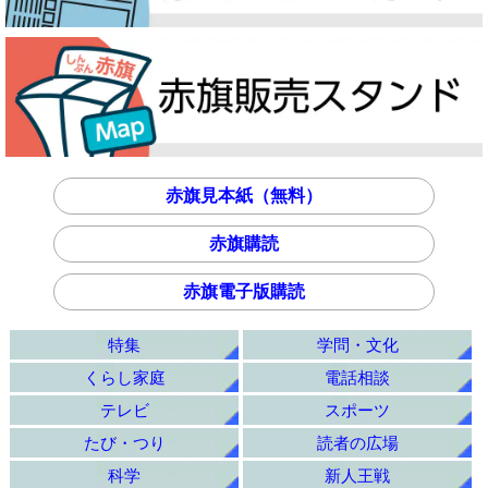
赤旗見本紙（無料）
赤旗購読
赤旗電子版購読
特集
学問・文化
くらし家庭
電話相談
テレビ
スポーツ
たび・つり
読者の広場
科学
新人王戦