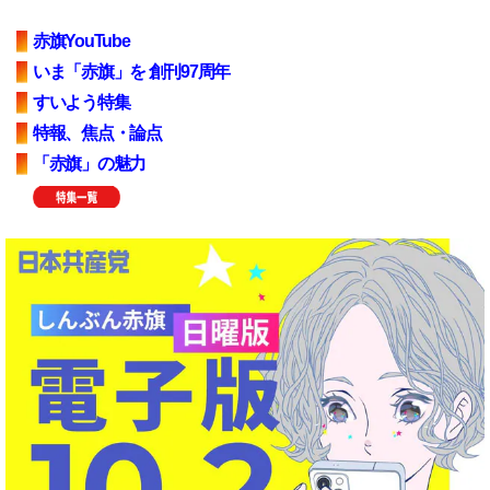
赤旗YouTube
いま「赤旗」を 創刊97周年
すいよう特集
特報、焦点・論点
「赤旗」の魅力